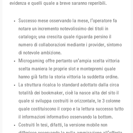
evidenza e quelli quale a breve saranno reperibili.
Successo mese osservando la mese, l’operatore fa
notare un incremento notevolissimo dei titoli in
catalogo; una crescita quale riguarda persino il
numero di collaborazioni mediante i provider, sintomo
di notevole ambizione.
Microgaming offre pertanto un’ampia scelta vittoria
scelta maniera le proprie slot e montepremi quale
hanno già fatto la storia vittoria la suddetta ordine.
La struttura ricalca lo standard adottato dalla circa
totalità dei bookmaker, cioè la nasce alta del sito il
quale si sviluppa costruiti in orizzontale, le 3 colonne
quale costituiscono il corpo e la lettura successo tutto
il informazioni informativo osservando la bottom.
Costruiti In tesi, difatti, la versione mobile non