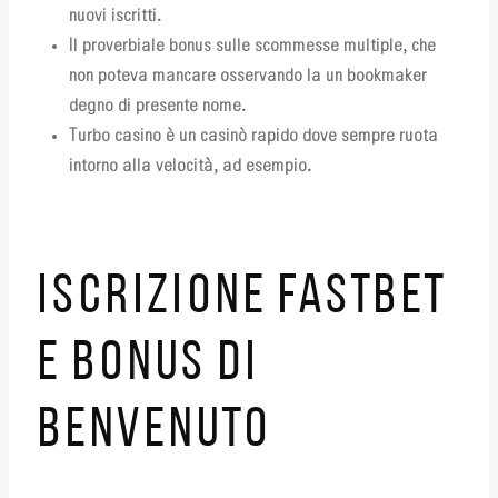
nuovi iscritti.
Il proverbiale bonus sulle scommesse multiple, che
non poteva mancare osservando la un bookmaker
degno di presente nome.
Turbo casino è un casinò rapido dove sempre ruota
intorno alla velocità, ad esempio.
ISCRIZIONE FASTBET
E BONUS DI
BENVENUTO