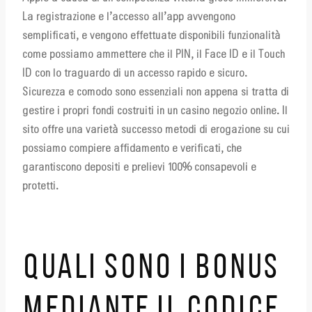
La registrazione e l’accesso all’app avvengono
semplificati, e vengono effettuate disponibili funzionalità
come possiamo ammettere che il PIN, il Face ID e il Touch
ID con lo traguardo di un accesso rapido e sicuro​​​​.
Sicurezza e comodo sono essenziali non appena si tratta di
gestire i propri fondi costruiti in un casino negozio online. Il
sito offre una varietà successo metodi di erogazione su cui
possiamo compiere affidamento e verificati, che
garantiscono depositi e prelievi 100% consapevoli e
protetti.
QUALI SONO I BONUS
MEDIANTE IL CODICE