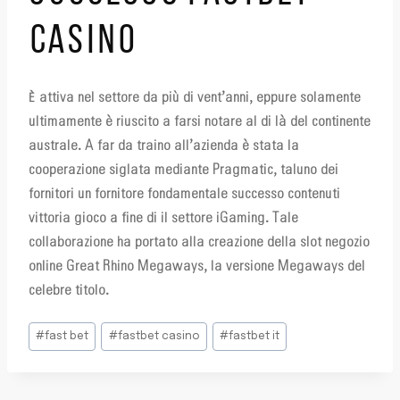
CASINO
È attiva nel settore da più di vent’anni, eppure solamente
ultimamente è riuscito a farsi notare al di là del continente
australe. A far da traino all’azienda è stata la
cooperazione siglata mediante Pragmatic, taluno dei
fornitori un fornitore fondamentale successo contenuti
vittoria gioco a fine di il settore iGaming. Tale
collaborazione ha portato alla creazione della slot negozio
online Great Rhino Megaways, la versione Megaways del
celebre titolo.
Post
#
fast bet
#
fastbet casino
#
fastbet it
Tags: