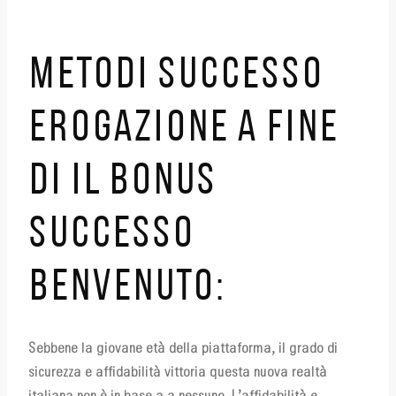
METODI SUCCESSO
EROGAZIONE A FINE
DI IL BONUS
SUCCESSO
BENVENUTO:
Sebbene la giovane età della piattaforma, il grado di
sicurezza e affidabilità vittoria questa nuova realtà