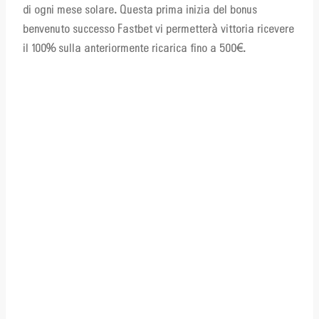
di ogni mese solare. Questa prima inizia del bonus
benvenuto successo Fastbet vi permetterà vittoria ricevere
il 100% sulla anteriormente ricarica fino a 500€.