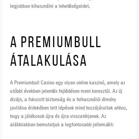
legjobban kihasználni a lehetőségeidet.
A PREMIUMBULL
ÁTALAKULÁSA
A
Premiumbull Casino
egy olyan online kaszinó, amely az
utóbbi években jelentős fejlődésen ment keresztül. Az új
dizájn, a fokozott biztonság és a felhasználói élmény
javítása érdekében tett lépések mind hozzájárultak ahhoz,
hogy a játékosok újra és újra visszatérjenek. Az
alábbiakban bemutatjuk a legfontosabb jellemzőit: