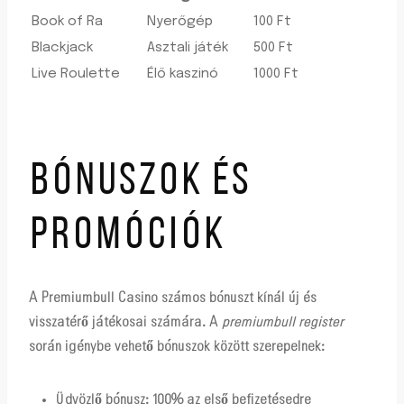
Book of Ra
Nyerőgép
100 Ft
Blackjack
Asztali játék
500 Ft
Live Roulette
Élő kaszinó
1000 Ft
BÓNUSZOK ÉS
PROMÓCIÓK
A
Premiumbull Casino
számos bónuszt kínál új és
visszatérő játékosai számára. A
premiumbull register
során igénybe vehető bónuszok között szerepelnek:
Üdvözlő bónusz: 100% az első befizetésedre