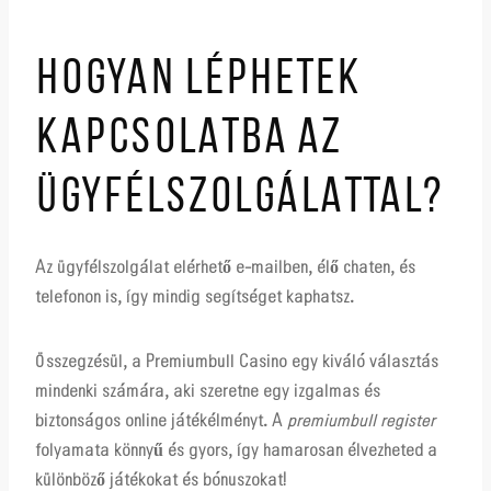
HOGYAN LÉPHETEK
KAPCSOLATBA AZ
ÜGYFÉLSZOLGÁLATTAL?
Az ügyfélszolgálat elérhető e-mailben, élő chaten, és
telefonon is, így mindig segítséget kaphatsz.
Összegzésül, a
Premiumbull Casino
egy kiváló választás
mindenki számára, aki szeretne egy izgalmas és
biztonságos online játékélményt. A
premiumbull register
folyamata könnyű és gyors, így hamarosan élvezheted a
különböző játékokat és bónuszokat!