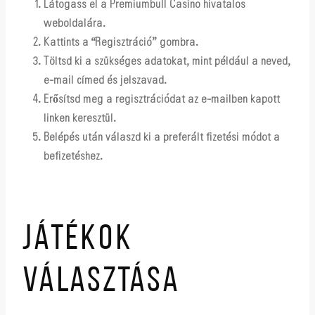
Látogass el a
Premiumbull Casino
hivatalos
weboldalára.
Kattints a “Regisztráció” gombra.
Töltsd ki a szükséges adatokat, mint például a neved,
e-mail címed és jelszavad.
Erősítsd meg a regisztrációdat az e-mailben kapott
linken keresztül.
Belépés után válaszd ki a preferált fizetési módot a
befizetéshez.
JÁTÉKOK
VÁLASZTÁSA