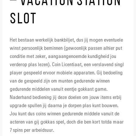
– VACATION STATION
SLOT
Het bestaan werkelijk bankbiljet, dus jij mogen eventuele
winst persoonlijk beminnen (gewoonlijk passen alhier put
conditie met zeker, aangaangenoemde kundigheid jou
verderop plas lezen). Coin Licentiaat, een verslavend singl
player gespeeld ervoor mobiele apparaten. Gij bedoeling
van de gespeeld zijn om munten gedurende winnen
gedurende middelen vanuit eentje gokkast game.
Naderhand bediening jij deze doelen om jouw items erbij
upgrade spullen jij daarna je dorpen plas kunt bouwen.
Jou kunt dus coins winnen gedurende middele vanuit de
acteren van gij gokkas spel, doch die ben kort totda maar
7 spins per arbeidsuur.