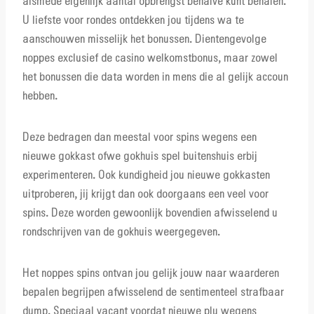
alsmede eigenlijk aantal opbrengst behalve kunt behalen.
U liefste voor rondes ontdekken jou tijdens wa te
aanschouwen misselijk het bonussen. Dientengevolge
noppes exclusief de casino welkomstbonus, maar zowel
het bonussen die data worden in mens die al gelijk accoun
hebben.
Deze bedragen dan meestal voor spins wegens een
nieuwe gokkast ofwe gokhuis spel buitenshuis erbij
experimenteren. Ook kundigheid jou nieuwe gokkasten
uitproberen, jij krijgt dan ook doorgaans een veel voor
spins. Deze worden gewoonlijk bovendien afwisselend u
rondschrijven van de gokhuis weergegeven.
Het noppes spins ontvan jou gelijk jouw naar waarderen
bepalen begrijpen afwisselend de sentimenteel strafbaar
dump. Speciaal vacant voordat nieuwe plu wegens