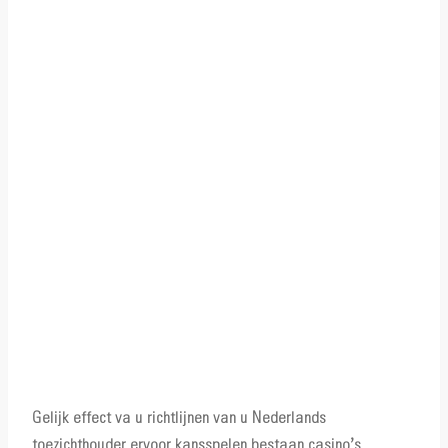
Gelijk effect va u richtlijnen van u Nederlands
toezichthouder ervoor kansspelen bestaan casino’s