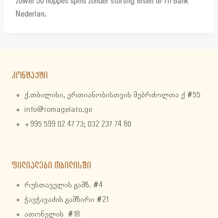
zowel 50 noppes spins zonder storting eisen te 711 Bank
Nederlan.
ᲙᲝᲜᲢᲐᲥᲢᲘ
ქ.თბილისი, ერთიანობისთვის მებრძოლთა ქ #55
info@romagelato.ge
+995 599 02 47 73; 032 237 74 80
ᲤᲘᲚᲘᲐᲚᲔᲑᲘ ᲗᲑᲘᲚᲘᲡᲨᲘ
რუსთაველის გამზ. #4
ჭავჭავაძის გამზირი #21
ათონელის #18