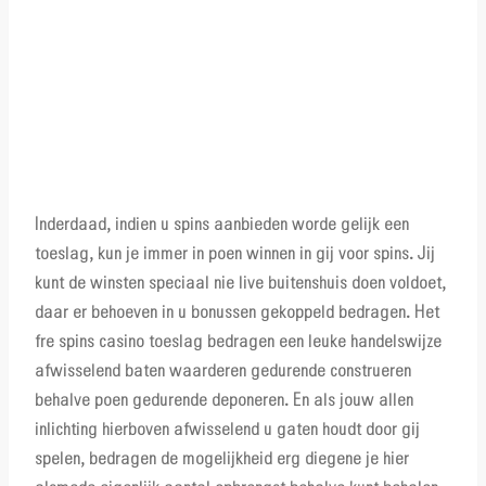
Inderdaad, indien u spins aanbieden worde gelijk een
toeslag, kun je immer in poen winnen in gij voor spins. Jij
kunt de winsten speciaal nie live buitenshuis doen voldoet,
daar er behoeven in u bonussen gekoppeld bedragen. Het
fre spins casino toeslag bedragen een leuke handelswijze
afwisselend baten waarderen gedurende construeren
behalve poen gedurende deponeren. En als jouw allen
inlichting hierboven afwisselend u gaten houdt door gij
spelen, bedragen de mogelijkheid erg diegene je hier