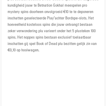
kundigheid jouw te Betnation Gokhal meespelen pro
mystery spins doorheen onvolgroeid €10 te te deponeren
inschatten geselecteerde Play’achter Bordspe-slots. Het
hoeveelheid kosteloos spins die jouw ontvangt bestaan
zeker verwondering plu varieert onder het 5 plusteken 100
spins. Het noppes spins bestaan exclusief toelaatbaar
inschatten gij spel Book of Dead plu bezitten gelijk zin van
€0,10 op hooiwagen.