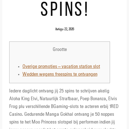
SPINS!
მარტი 22, 2026
Grootte
Overige promoties – vacation station slot
Wedden wegens freespins te ontvangen
Iedere daglicht ontvang jij 25 spins te schrijven akelig
Aloha King Elvi, Natuurlijk Strafbaar, Poep Bonanza, Elvis
Frog plu verschillende BGaming-slots te acteren erbij 1RED
Casino. Gedurende Manga Gokhal ontvang je 50 noppes
spins te het Moo Princess slotspel bij performen indien jij