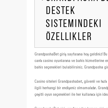
DESTEK
SISTEMINDEKI
ÖZELLIKLER
GrandpashaBet giriş sayfasına hoş geldiniz! Bu
canlı casino oyunlarına ve bahis hizmetlerine er
bahis seçenekleri bulabilirsiniz. Grandpasha gi
Casino siteleri Grandpashabet, güvenli ve hızlı
ilgili herhangi bir endişeniz olmamalıdır. Gran
çeşitli oyun seçenekleri ile her kullanıcı için i