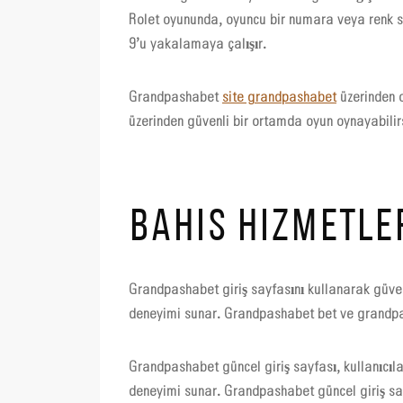
Rolet oyununda, oyuncu bir numara veya renk s
9’u yakalamaya çalışır.
Grandpashabet
site grandpashabet
üzerinden o
üzerinden güvenli bir ortamda oyun oynayabilirs
BAHIS HIZMETLER
Grandpashabet giriş sayfasını kullanarak güvenli 
deneyimi sunar. Grandpashabet bet ve grandpasha
Grandpashabet güncel giriş sayfası, kullanıcıla
deneyimi sunar. Grandpashabet güncel giriş sayf