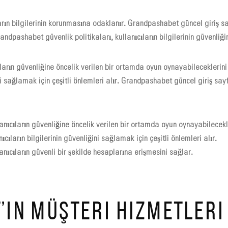
rın bilgilerinin korunmasına odaklanır. Grandpashabet güncel giriş sayfa
dpashabet güvenlik politikaları, kullanıcıların bilgilerinin güvenliğini
ıların güvenliğine öncelik verilen bir ortamda oyun oynayabilecekleri
ini sağlamak için çeşitli önlemleri alır. Grandpashabet güncel giriş sayf
anıcıların güvenliğine öncelik verilen bir ortamda oyun oynayabilecekl
cıların bilgilerinin güvenliğini sağlamak için çeşitli önlemleri alır.
nıcıların güvenli bir şekilde hesaplarına erişmesini sağlar.
IN MÜŞTERI HIZMETLERI