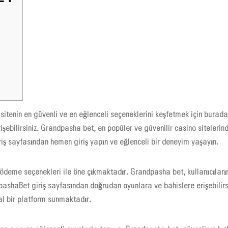
 sitenin en güvenli ve en eğlenceli seçeneklerini keşfetmek için bura
işebilirsiniz. Grandpasha bet, en popüler ve güvenilir casino sitelerind
riş sayfasından hemen giriş yapın ve eğlenceli bir deneyim yaşayın.
 ödeme seçenekleri ile öne çıkmaktadır. Grandpasha bet, kullanıcıları
dpashaBet giriş sayfasından doğrudan oyunlara ve bahislere erişebilir
deal bir platform sunmaktadır.