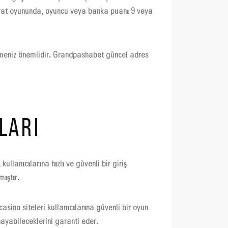
arat oyununda, oyuncu veya banka puanı 9 veya
etmeniz önemlidir. Grandpashabet güncel adres
LARI
ullanıcılarına hızlı ve güvenli bir giriş
ıştır.
sino siteleri kullanıcılarına güvenli bir oyun
ayabileceklerini garanti eder.