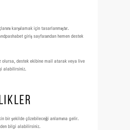
larını karşılamak için tasarlanmıştır.
Grandpashabet giriş sayfasından hemen destek
uz olursa, destek ekibine mail atarak veya live
 alabilirsiniz.
LIKLER
etkin bir şekilde çözebileceği anlamına gelir.
n bilgi alabilirsiniz.