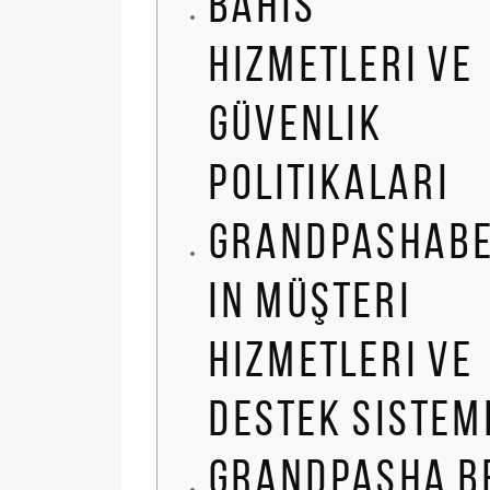
BAHIS
HIZMETLERI VE
GÜVENLIK
POLITIKALARI
GRANDPASHABE
IN MÜŞTERI
HIZMETLERI VE
DESTEK SISTEM
GRANDPASHA B