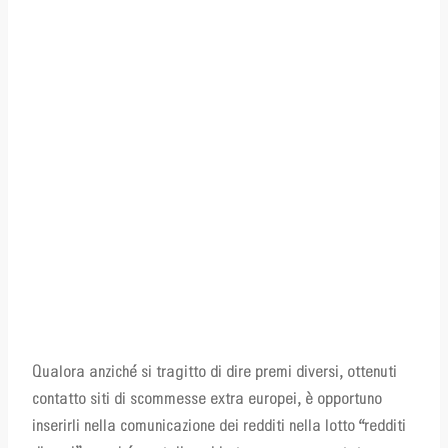
Qualora anziché si tragitto di dire premi diversi, ottenuti
contatto siti di scommesse extra europei, è opportuno
inserirli nella comunicazione dei redditi nella lotto “redditi