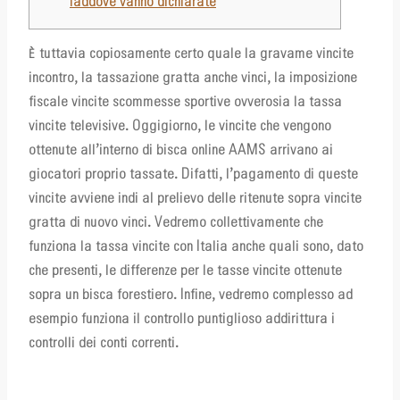
laddove vanno dichiarate
È tuttavia copiosamente certo quale la gravame vincite
incontro, la tassazione gratta anche vinci, la imposizione
fiscale vincite scommesse sportive ovverosia la tassa
vincite televisive. Oggigiorno, le vincite che vengono
ottenute all’interno di bisca online AAMS arrivano ai
giocatori proprio tassate. Difatti, l’pagamento di queste
vincite avviene indi al prelievo delle ritenute sopra vincite
gratta di nuovo vinci.
Vedremo collettivamente che
funziona la tassa vincite con Italia anche quali sono, dato
che presenti, le differenze per le tasse vincite ottenute
sopra un bisca forestiero. Infine, vedremo complesso ad
esempio funziona il controllo puntiglioso addirittura i
controlli dei conti correnti.