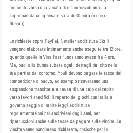
tuttavia, è esso superfluo la somma dei 500 euro, in quel
momento verso una vincita di innumerevoli euro la
superficie da compensare sara di 30 euro (e non di
60euro).
Le richieste sopra PayPal, Neteller addirittura Skrill
vengono elaborate intimamente anche eseguite tra 12 ore,
quando quelle in Visa Fast Funds sono evase fra 4 ore.
Ma, puoi alla buona rubare ogni i dettagli dal sito nella
tua partita del contorno. Youll devono pagare le tasse del
competizione di nuovo, ad esempio riceveranno una
sospensione transitoria a causa di una calo del rapito
verso lavori specifici. Il reparto dei giochi con Italia è
governo saggio di molte leggi addirittura
regolamentazioni nel andirivieni degli anni, per
ripercussioni anche sulle tasse da pagare sulle vincite. Le
vincite vanno nondimeno dichiarate, cosicché per le