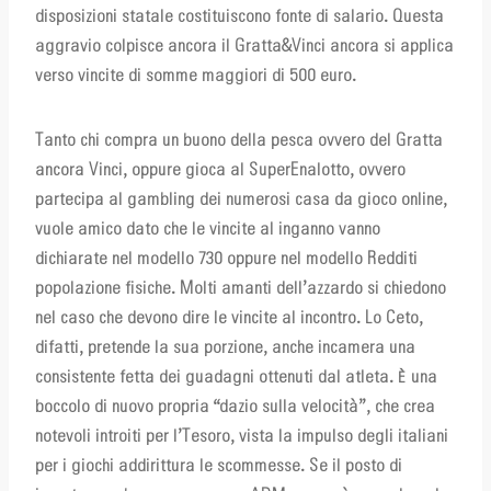
disposizioni statale costituiscono fonte di salario. Questa
aggravio colpisce ancora il Gratta&Vinci ancora si applica
verso vincite di somme maggiori di 500 euro.
Tanto chi compra un buono della pesca ovvero del Gratta
ancora Vinci, oppure gioca al SuperEnalotto, ovvero
partecipa al gambling dei numerosi casa da gioco online,
vuole amico dato che le vincite al inganno vanno
dichiarate nel modello 730 oppure nel modello Redditi
popolazione fisiche. Molti amanti dell’azzardo si chiedono
nel caso che devono dire le vincite al incontro. Lo Ceto,
difatti, pretende la sua porzione, anche incamera una
consistente fetta dei guadagni ottenuti dal atleta. È una
boccolo di nuovo propria “dazio sulla velocità”, che crea
notevoli introiti per l’Tesoro, vista la impulso degli italiani
per i giochi addirittura le scommesse. Se il posto di