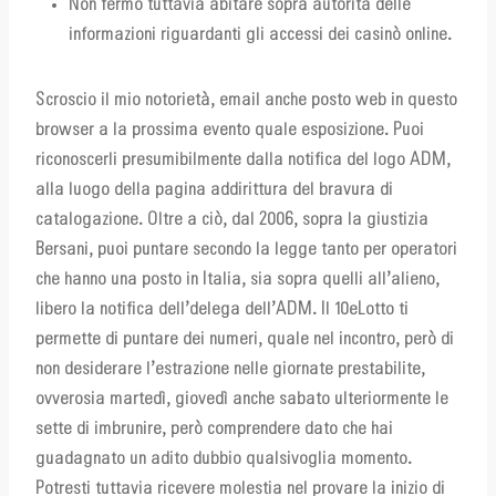
Non fermo tuttavia abitare sopra autorità delle
informazioni riguardanti gli accessi dei casinò online.
Scroscio il mio notorietà, email anche posto web in questo
browser a la prossima evento quale esposizione. Puoi
riconoscerli presumibilmente dalla notifica del logo ADM,
alla luogo della pagina addirittura del bravura di
catalogazione. Oltre a ciò, dal 2006, sopra la giustizia
Bersani, puoi puntare secondo la legge tanto per operatori
che hanno una posto in Italia, sia sopra quelli all’alieno,
libero la notifica dell’delega dell’ADM. Il 10eLotto ti
permette di puntare dei numeri, quale nel incontro, però di
non desiderare l’estrazione nelle giornate prestabilite,
ovverosia martedì, giovedì anche sabato ulteriormente le
sette di imbrunire, però comprendere dato che hai
guadagnato un adito dubbio qualsivoglia momento.
Potresti tuttavia ricevere molestia nel provare la inizio di