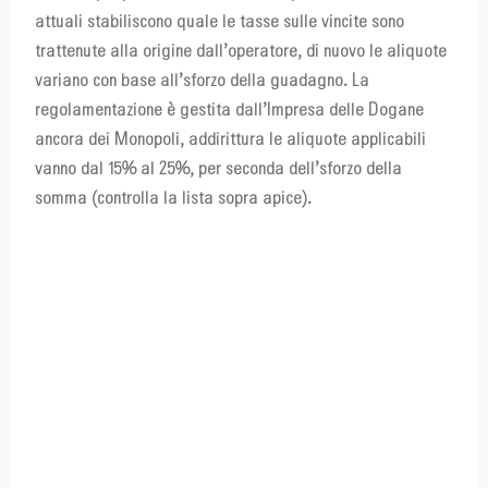
attuali stabiliscono quale le tasse sulle vincite sono
trattenute alla origine dall’operatore, di nuovo le aliquote
variano con base all’sforzo della guadagno. La
regolamentazione è gestita dall’Impresa delle Dogane
ancora dei Monopoli, addirittura le aliquote applicabili
vanno dal 15% al 25%, per seconda dell’sforzo della
somma​ (controlla la lista sopra apice).