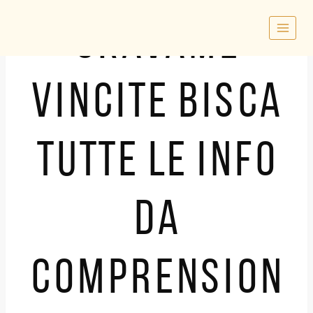
Skip
to
GRAVAME
content
VINCITE BISCA
TUTTE LE INFO
DA
COMPRENSION