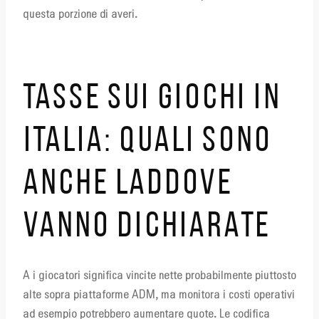
questa porzione di averi.
TASSE SUI GIOCHI IN
ITALIA: QUALI SONO
ANCHE LADDOVE
VANNO DICHIARATE
A i giocatori significa vincite nette probabilmente piuttosto
alte sopra piattaforme ADM, ma monitora i costi operativi
ad esempio potrebbero aumentare quote. Le codifica