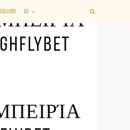
ᲜᲢᲐᲥᲢᲘ
GE
ΜΠΕΙΡΊΑ
HFLYBET
E
ΜΠΕΙΡΊΑ