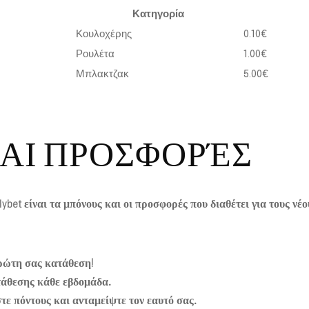
Κατηγορία
Κουλοχέρης
0.10€
Ρουλέτα
1.00€
Μπλακτζακ
5.00€
ΑΙ ΠΡΟΣΦΟΡΈΣ
lybet
είναι τα μπόνους και οι προσφορές που διαθέτει για τους νέ
ρώτη σας κατάθεση!
άθεσης κάθε εβδομάδα.
ε πόντους και ανταμείψτε τον εαυτό σας.