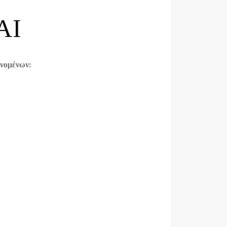
ΑΙ
ανομένων: