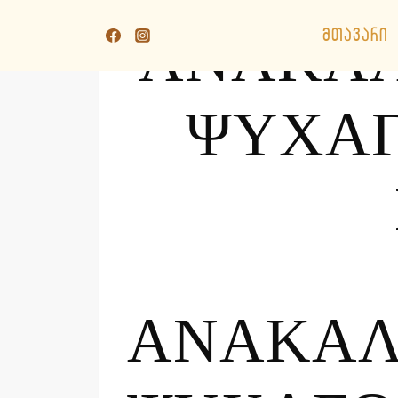
Skip
to
ᲛᲗᲐᲕᲐᲠᲘ
ΑΝΑΚΑΛ
content
ΨΥΧΑΓΩ
ΑΝΑΚΑΛ