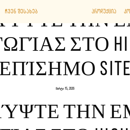
ᲩᲕᲔᲜ ᲨᲔᲡᲐᲮᲔᲑ
ᲞᲠᲝᲓᲣᲥᲪᲘᲐ
ᲙᲝ
ΎΨΤΕ ΤΗΝ Ε
ΓΊΑΣ ΣΤΟ HIG
ΕΠΊΣΗΜΟ SIT
მარტი 15, 2026
ΎΨΤΕ ΤΗΝ Ε