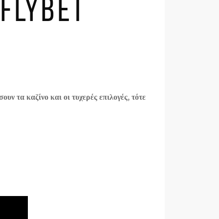
LYBET
ουν τα καζίνο και οι τυχερές επιλογές, τότε