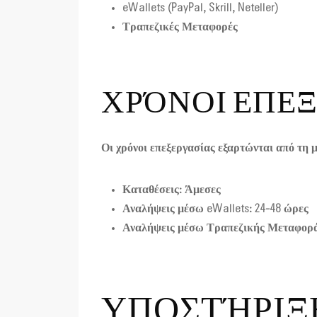
eWallets (PayPal, Skrill, Neteller)
Τραπεζικές Μεταφορές
ΧΡΌΝΟΙ ΕΠΕΞ
Οι χρόνοι επεξεργασίας εξαρτώνται από τη 
Καταθέσεις: Άμεσες
Αναλήψεις μέσω eWallets: 24-48 ώρες
Αναλήψεις μέσω Τραπεζικής Μεταφοράς
ΥΠΟΣΤΉΡΙΞ