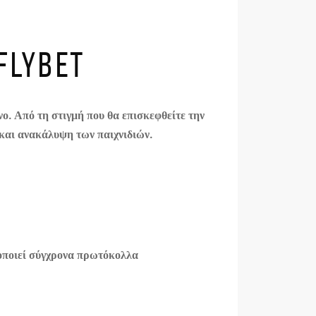
LYBET
νο. Από τη στιγμή που θα επισκεφθείτε την
 και ανακάλυψη των παιχνιδιών.
μοποιεί σύγχρονα πρωτόκολλα