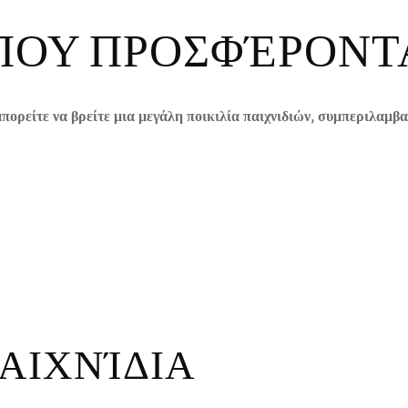
 ΠΟΥ ΠΡΟΣΦΈΡΟΝΤ
πορείτε να βρείτε μια μεγάλη ποικιλία παιχνιδιών, συμπεριλαμβ
ΑΙΧΝΊΔΙΑ