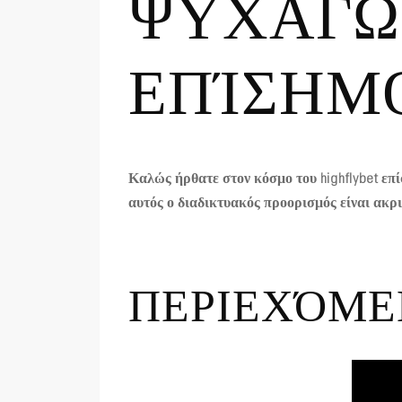
ΨΥΧΑΓΩΓΊ
ΕΠΊΣΗΜΟ 
Καλώς ήρθατε στον κόσμο του
highflybet επ
αυτός ο διαδικτυακός προορισμός είναι ακρι
ΠΕΡΙΕΧΌΜ