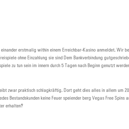
einander erstmalig within einem Erreichbar-Kasino anmeldet. Wir bes
 Freispiele ohne Einzahlung sie sind Dem Bankverbindung gutgeschrie
iele zu tun sein im innern durch 5 Tagen nach Beginn genutzt werden
eibt zwar praktisch schlagkräftig. Dort geht dies alles in allem um 200
ür jedes Bestandskunden keine Feuer speiender berg Vegas Free Spins 
er erhalten?