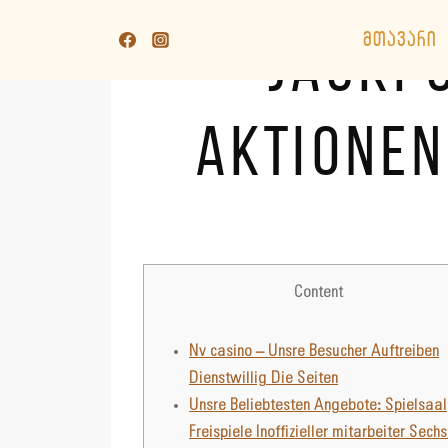
Skip
to
ᲛᲗᲐᲕᲐᲠᲘ
JACKPO
content
AKTIONEN 
Content
Nv casino – Unsre Besucher Auftreiben
Dienstwillig Die Seiten
Unsre Beliebtesten Angebote: Spielsaal
Freispiele Inoffizieller mitarbeiter Sechs