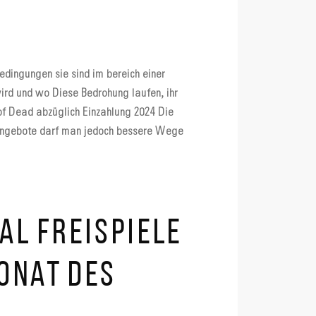
edingungen sie sind im bereich einer
wird und wo Diese Bedrohung laufen, ihr
 of Dead abzüglich Einzahlung 2024 Die
angebote darf man jedoch bessere Wege
AL FREISPIELE
ONAT DES