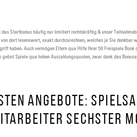
das Startbonus häufig nur limitiert rechtskräftig & unser Teilnahmeb
 von dort lesenswert, exakt durchzurechnen, welches je Sie denkbar 
griff haben. Auch vermögen Eltern qua Hilfe Ihrer 50 Freispiele Book
os gebot Spiele qua hohen Auszahlungsquoten, zwar dank das Bonus
STEN ANGEBOTE: SPIELSA
MITARBEITER SECHSTER M