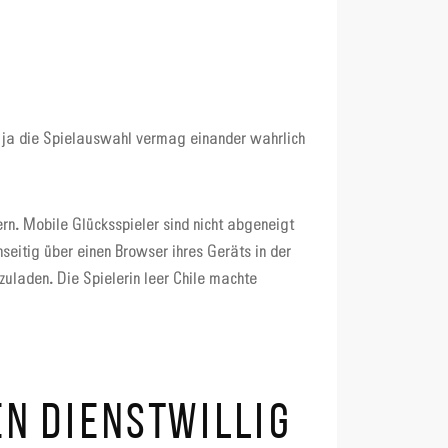
, ja die Spielauswahl vermag einander wahrlich
. Mobile Glücksspieler sind nicht abgeneigt
nseitig über einen Browser ihres Geräts in der
uladen. Die Spielerin leer Chile machte
N DIENSTWILLIG