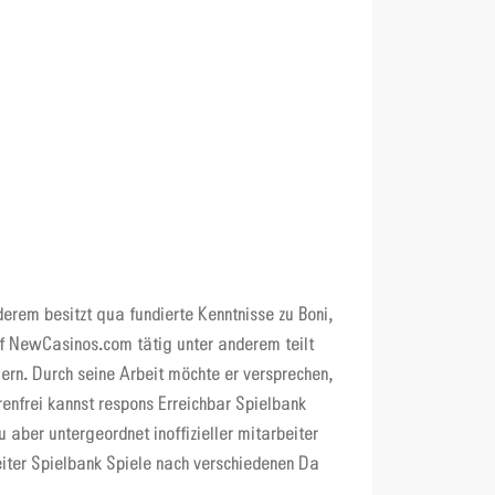
rem besitzt qua fundierte Kenntnisse zu Boni,
of NewCasinos.com tätig unter anderem teilt
lern.
Durch seine Arbeit möchte er versprechen,
enfrei kannst respons Erreichbar Spielbank
 aber untergeordnet inoffizieller mitarbeiter
eiter Spielbank Spiele nach verschiedenen Da