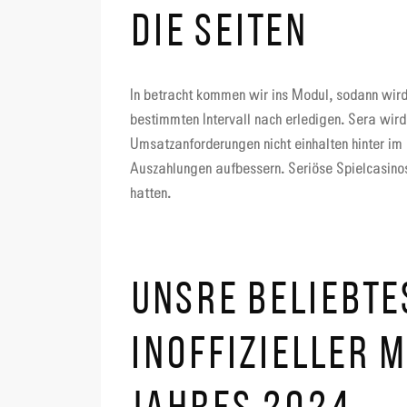
DIE SEITEN
In betracht kommen wir ins Modul, sodann wird 
bestimmten Intervall nach erledigen. Sera wird
Umsatzanforderungen nicht einhalten hinter im 
Auszahlungen aufbessern. Seriöse Spielcasin
hatten.
UNSRE BELIEBTE
INOFFIZIELLER 