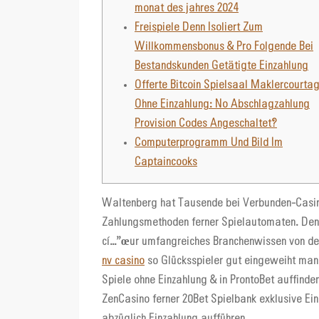
monat des jahres 2024
Freispiele Denn Isoliert Zum
Willkommensbonus & Pro Folgende Bei
Bestandskunden Getätigte Einzahlung
Offerte Bitcoin Spielsaal Maklercourta
Ohne Einzahlung: No Abschlagzahlung
Provision Codes Angeschaltet?
Computerprogramm Und Bild Im
Captaincooks
Waltenberg hat Tausende bei Verbunden-Casino
Zahlungsmethoden ferner Spielautomaten. Denn 
cí…”œur umfangreiches Branchenwissen von de
nv casino
so Glücksspieler gut eingeweiht man 
Spiele ohne Einzahlung & in ProntoBet auffinden
ZenCasino ferner 20Bet Spielbank exklusive Ein