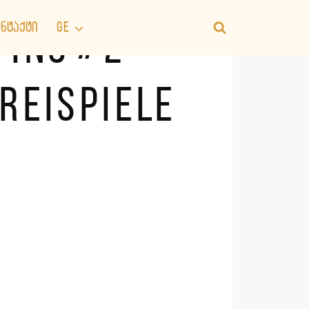
ᲜᲢᲐᲥᲢᲘ
GE
INS » 2
FREISPIELE