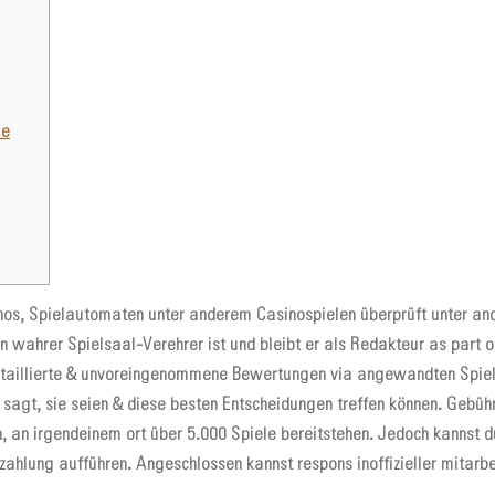
ge
s, Spielautomaten unter anderem Casinospielen überprüft unter ande
wahrer Spielsaal-Verehrer ist und bleibt er als Redakteur as part 
taillierte & unvoreingenommene Bewertungen via angewandten Spie
sagt, sie seien & diese besten Entscheidungen treffen können. Gebühr
, an irgendeinem ort über 5.000 Spiele bereitstehen. Jedoch kannst du
zahlung aufführen. Angeschlossen kannst respons inoffizieller mitarb