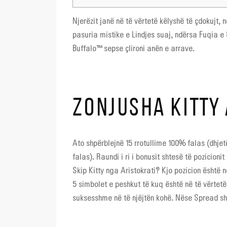
Njerëzit janë në të vërtetë këlyshë të çdokujt
pasuria mistike e Lindjes suaj, ndërsa Fuqia e 
Buffalo™ sepse çlironi anën e arrave.
ZONJUSHA KITTY
Ato shpërblejnë 15 rrotullime 100% falas (dhjet
falas). Raundi i ri i bonusit shtesë të pozicion
Skip Kitty nga Aristokrati? Kjo pozicion është n
5 simbolet e peshkut të kuq është në të vërtet
suksesshme në të njëjtën kohë. Nëse Spread shfa