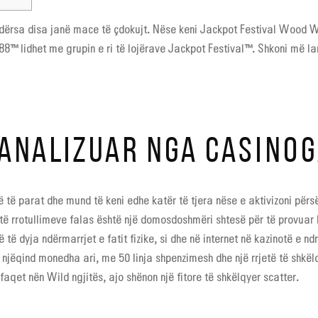
, ndërsa disa janë mace të çdokujt. Nëse keni Jackpot Festival Wood 
88™ lidhet me grupin e ri të lojërave Jackpot Festival™. Shkoni më la
 ANALIZUAR NGA CASIN
ë të parat dhe mund të keni edhe katër të tjera nëse e aktivizoni përs
it të rrotullimeve falas është një domosdoshmëri shtesë për të provuar l
ë të dyja ndërmarrjet e fatit fizike, si dhe në internet në kazinotë e
ë njëqind monedha ari, me 50 linja shpenzimesh dhe një rrjetë të shkë
qet nën Wild ngjitës, ajo shënon një fitore të shkëlqyer scatter.