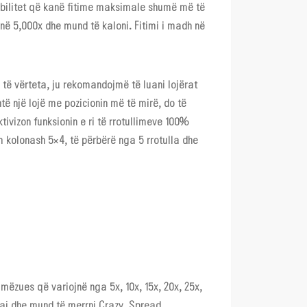
sibilitet që kanë fitime maksimale shumë më të
në 5,000x dhe mund të kaloni. Fitimi i madh në
a të vërteta, ju rekomandojmë të luani lojërat
të një lojë me pozicionin më të mirë, do të
ivizon funksionin e ri të rrotullimeve 100%
tim kolonash 5×4, të përbërë nga 5 rrotulla dhe
humëzues që variojnë nga 5x, 10x, 15x, 20x, 25x,
uaj dhe mund të merrni Crazy, Spread,