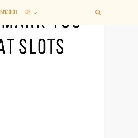
ᲜᲢᲐᲥᲢᲘ
GE
REMARK 100
AT SLOTS