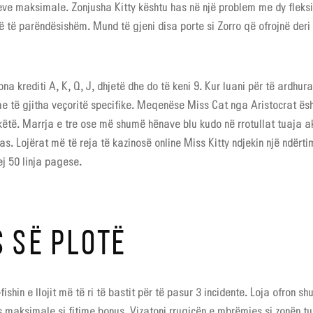
seve maksimale. Zonjusha Kitty kështu has në një problem me dy flek
 të parëndësishëm. Mund të gjeni disa porte si Zorro që ofrojnë deri 
ona krediti A, K, Q, J, dhjetë dhe do të keni 9. Kur luani për të ardhur
me të gjitha veçoritë specifike. Meqenëse Miss Cat nga Aristocrat ësh
këtë. Marrja e tre ose më shumë hënave blu kudo në rrotullat tuaja akt
alas. Lojërat më të reja të kazinosë online Miss Kitty ndjekin një ndër
ej 50 linja pagese.
 SË PLOTË
shin e llojit më të ri të bastit për të pasur 3 incidente. Loja ofron s
as maksimale si fitime bonus. Vizatoni rrugicën e mbrëmjes si zonën t