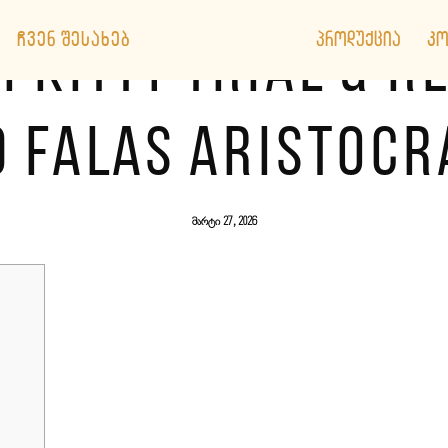
ᲩᲕᲔᲜ ᲨᲔᲡᲐᲮᲔᲑ
ᲞᲠᲝᲓᲣᲥᲪᲘᲐ
ᲙᲝ
 KITTY TRIAL & 
 FALAS ARISTOCR
მარტი 27, 2026