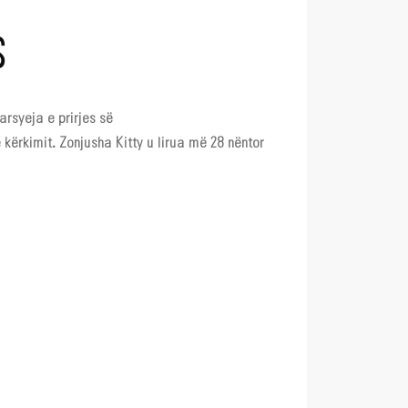
S
rsyeja e prirjes së
ë kërkimit. Zonjusha Kitty u lirua më 28 nëntor