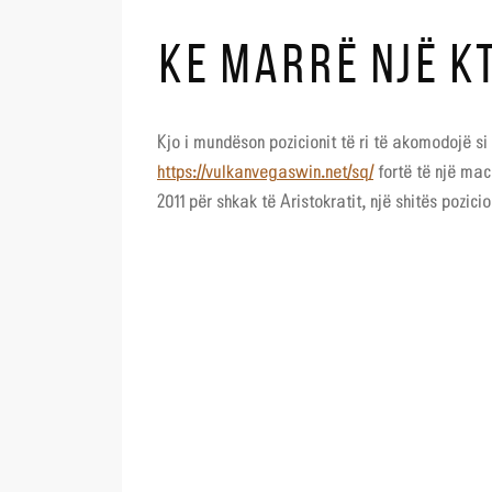
KE MARRË NJË K
Kjo i mundëson pozicionit të ri të akomodojë s
https://vulkanvegaswin.net/sq/
fortë të një mace
2011 për shkak të Aristokratit, një shitës pozici