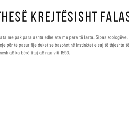
THESË KREJTËSISHT FALA
i ata me pak para ashtu edhe ata me para të larta. Sipas zoologëve, a
je për të pasur fije duket se bazohet në instinktet e saj të thjeshta t
onesh që ka bërë tituj që nga viti 1953.