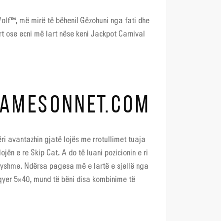
Wolf™, më mirë të bëheni!
Gëzohuni nga fati dhe
rt ose ecni më lart nëse keni Jackpot Carnival
OGAMESONNET.COM
ëri avantazhin gjatë lojës me rrotullimet tuaja
ojën e re Skip Cat. A do të luani pozicionin e ri
 ndryshme. Ndërsa pagesa më e lartë e sjellë nga
lqyer 5×40, mund të bëni disa kombinime të