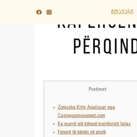
Skip
to
ᲛᲗᲐᲕᲐᲠᲘ
KAPËRCENI
content
PËRQIND
Postimet
Zonjusha Kitty Analizuar nga
Casinogamesonnet.com
Ke marrë një kthesë krejtësisht falas
Fenerë të hënës së plotë