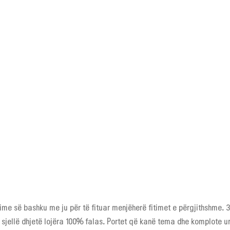
fitime së bashku me ju për të fituar menjëherë fitimet e përgjithshm
ë sjellë dhjetë lojëra 100% falas. Portet që kanë tema dhe komplote un