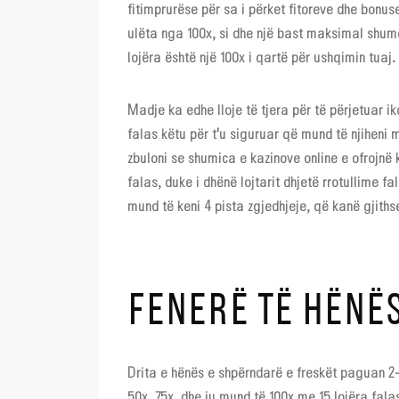
fitimprurëse për sa i përket fitoreve dhe bonu
ulëta nga 100x, si dhe një bast maksimal shumë
lojëra është një 100x i qartë për ushqimin tuaj.
Madje ka edhe lloje të tjera për të përjetuar ik
falas këtu për t'u siguruar që mund të njiheni 
zbuloni se shumica e kazinove online e ofrojnë 
falas, duke i dhënë lojtarit dhjetë rrotullime f
mund të keni 4 pista zgjedhjeje, që kanë gjiths
FENERË TË HËNËS
Drita e hënës e shpërndarë e freskët paguan 2-fi
50x, 75x, dhe ju mund të 100x me 15 lojëra fal