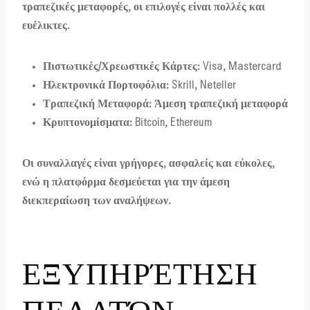
τραπεζικές μεταφορές, οι επιλογές είναι πολλές και
ευέλικτες.
Πιστωτικές/Χρεωστικές Κάρτες:
Visa, Mastercard
Ηλεκτρονικά Πορτοφόλια:
Skrill, Neteller
Τραπεζική Μεταφορά:
Άμεση τραπεζική μεταφορά
Κρυπτονομίσματα:
Bitcoin, Ethereum
Οι συναλλαγές είναι γρήγορες, ασφαλείς και εύκολες,
ενώ η πλατφόρμα δεσμεύεται για την άμεση
διεκπεραίωση των αναλήψεων.
ΕΞΥΠΗΡΈΤΗΣΗ