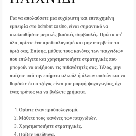
Για να απολαύσετε μια ευχάριστη και επιτυχημένη
εμπειρία στο bdmbet casino, είναι σημαντικό να
ακολουθήσετε μερικές βασικές συμβουλές. Πρώτα απ’
όλα, ορίστε ένα προϋπολογισμό και μην υπερβείτε τα
όριά σας. Επίσης, μάθετε τους κανόνες των παιχνιδιών
που επιλέγετε και χρησιμοποιήστε στρατηγικές που
μπορούν να αυξήσουν τις πιθανότητές σας. Τέλος, μην
παίζετε υπό την επήρεια αλκοόλ ή άλλων ουσιών και να
θυμάστε ότι ο τζόγος είναι μια μορφή ψυχαγωγίας, όχι
ένας τρόπος για να βγάλετε χρήματα.
Ορίστε έναν προϋπολογισμό.
Μάθετε τους κανόνες των παιχνιδιών.
Χρησιμοποιήστε στρατηγικές.
Παίξτε υπεύθυνα.