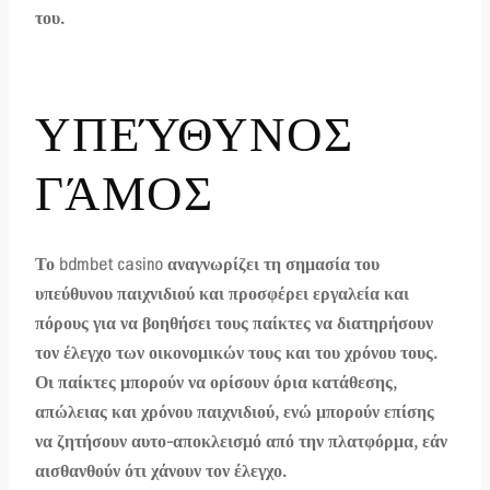
του.
ΥΠΕΎΘΥΝΟΣ
ΓΆΜΟΣ
Το bdmbet casino αναγνωρίζει τη σημασία του
υπεύθυνου παιχνιδιού και προσφέρει εργαλεία και
πόρους για να βοηθήσει τους παίκτες να διατηρήσουν
τον έλεγχο των οικονομικών τους και του χρόνου τους.
Οι παίκτες μπορούν να ορίσουν όρια κατάθεσης,
απώλειας και χρόνου παιχνιδιού, ενώ μπορούν επίσης
να ζητήσουν αυτο-αποκλεισμό από την πλατφόρμα, εάν
αισθανθούν ότι χάνουν τον έλεγχο.