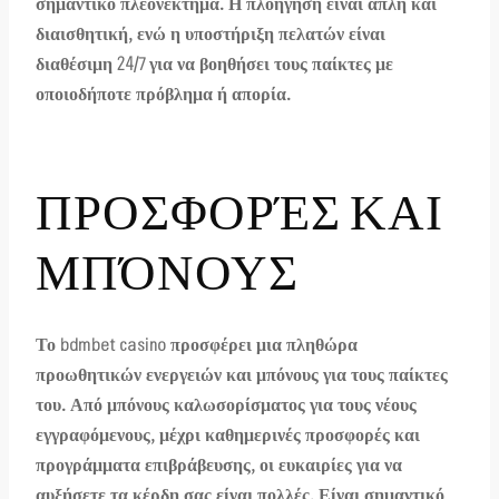
σημαντικό πλεονέκτημα. Η πλοήγηση είναι απλή και
διαισθητική, ενώ η υποστήριξη πελατών είναι
διαθέσιμη 24/7 για να βοηθήσει τους παίκτες με
οποιοδήποτε πρόβλημα ή απορία.
ΠΡΟΣΦΟΡΈΣ ΚΑΙ
ΜΠΌΝΟΥΣ
Το bdmbet casino προσφέρει μια πληθώρα
προωθητικών ενεργειών και μπόνους για τους παίκτες
του. Από μπόνους καλωσορίσματος για τους νέους
εγγραφόμενους, μέχρι καθημερινές προσφορές και
προγράμματα επιβράβευσης, οι ευκαιρίες για να
αυξήσετε τα κέρδη σας είναι πολλές. Είναι σημαντικό