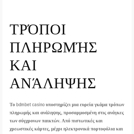
ΤΡΌΠΟΙ
ΠΛΗΡΩΜΉΣ
ΚΑΙ
ΑΝΆΛΗΨΗΣ
Το bdmbet casino υποστηρίζει μια ευρεία γκάμα τρόπων
πληρωμής και ανάληψης, προσαρμοσμένη στις ανάγκες
των σύγχρονων παικτών. Από πιστωτικές και
χρεωστικές κάρτες, μέχρι ηλεκτρονικά πορτοφόλια και