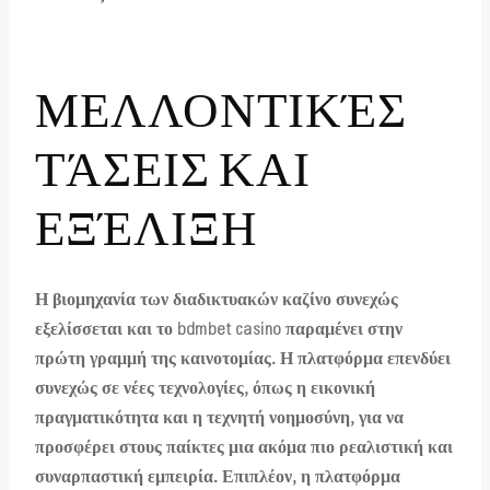
ΜΕΛΛΟΝΤΙΚΈΣ
ΤΆΣΕΙΣ ΚΑΙ
ΕΞΈΛΙΞΗ
Η βιομηχανία των διαδικτυακών καζίνο συνεχώς
εξελίσσεται και το bdmbet casino παραμένει στην
πρώτη γραμμή της καινοτομίας. Η πλατφόρμα επενδύει
συνεχώς σε νέες τεχνολογίες, όπως η εικονική
πραγματικότητα και η τεχνητή νοημοσύνη, για να
προσφέρει στους παίκτες μια ακόμα πιο ρεαλιστική και
συναρπαστική εμπειρία. Επιπλέον, η πλατφόρμα