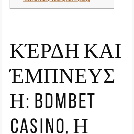
ΚΈΡΔΗ ΚΑΙ
ΈΜΠΝΕΥΣ
Η: BDMBET
CASINO, Η