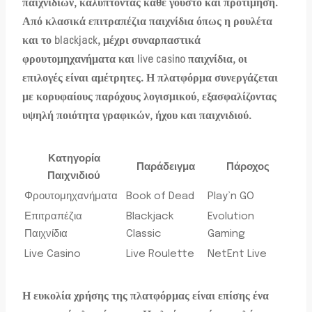
παιχνιδιών, καλύπτοντας κάθε γούστο και προτίμηση.
Από κλασικά επιτραπέζια παιχνίδια όπως η ρουλέτα
και το blackjack, μέχρι συναρπαστικά
φρουτομηχανήματα και live casino παιχνίδια, οι
επιλογές είναι αμέτρητες. Η πλατφόρμα συνεργάζεται
με κορυφαίους παρόχους λογισμικού, εξασφαλίζοντας
υψηλή ποιότητα γραφικών, ήχου και παιχνιδιού.
Κατηγορία
Παράδειγμα
Πάροχος
Παιχνιδιού
Φρουτομηχανήματα
Book of Dead
Play’n GO
Επιτραπέζια
Blackjack
Evolution
Παιχνίδια
Classic
Gaming
Live Casino
Live Roulette
NetEnt Live
Η ευκολία χρήσης της πλατφόρμας είναι επίσης ένα