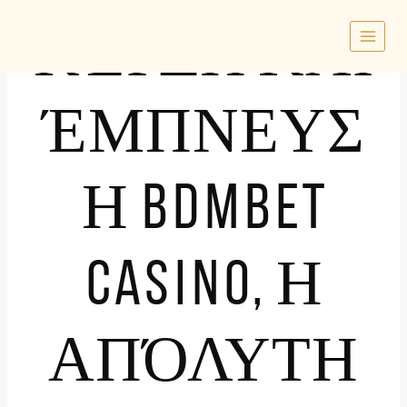
Skip
to
ΚΈΡΔΗ ΚΑΙ
content
ΈΜΠΝΕΥΣ
Η BDMBET
CASINO, Η
ΑΠΌΛΥΤΗ