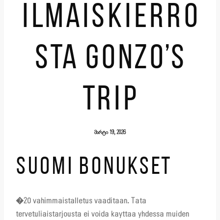
ILMAISKIERRO
STA GONZO’S
TRIP
მარტი 19, 2026
SUOMI BONUKSET
�20 vahimmaistalletus vaaditaan. Tata
tervetuliaistarjousta ei voida kayttaa yhdessa muiden