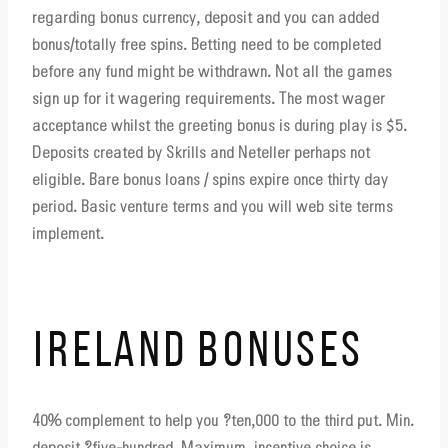
regarding bonus currency, deposit and you can added
bonus/totally free spins. Betting need to be completed
before any fund might be withdrawn. Not all the games
sign up for it wagering requirements. The most wager
acceptance whilst the greeting bonus is during play is $5.
Deposits created by Skrills and Neteller perhaps not
eligible. Bare bonus loans / spins expire once thirty day
period. Basic venture terms and you will web site terms
implement.
IRELAND BONUSES
40% complement to help you ?ten,000 to the third put. Min.