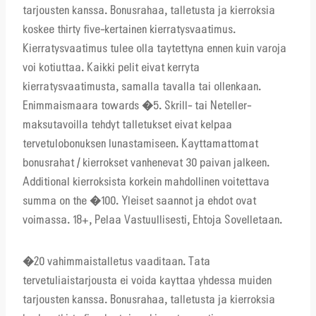
tarjousten kanssa. Bonusrahaa, talletusta ja kierroksia
koskee thirty five-kertainen kierratysvaatimus.
Kierratysvaatimus tulee olla taytettyna ennen kuin varoja
voi kotiuttaa. Kaikki pelit eivat kerryta
kierratysvaatimusta, samalla tavalla tai ollenkaan.
Enimmaismaara towards �5. Skrill- tai Neteller-
maksutavoilla tehdyt talletukset eivat kelpaa
tervetulobonuksen lunastamiseen. Kayttamattomat
bonusrahat / kierrokset vanhenevat 30 paivan jalkeen.
Additional kierroksista korkein mahdollinen voitettava
summa on the �100. Yleiset saannot ja ehdot ovat
voimassa. 18+, Pelaa Vastuullisesti, Ehtoja Sovelletaan.
�20 vahimmaistalletus vaaditaan. Tata
tervetuliaistarjousta ei voida kayttaa yhdessa muiden
tarjousten kanssa. Bonusrahaa, talletusta ja kierroksia