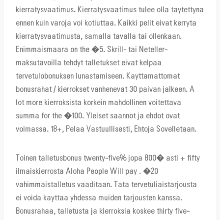
kierratysvaatimus. Kierratysvaatimus tulee olla taytettyna
ennen kuin varoja voi kotiuttaa. Kaikki pelit eivat kerryta
kierratysvaatimusta, samalla tavalla tai ollenkaan.
Enimmaismaara on the �5. Skrill- tai Neteller-
maksutavoilla tehdyt talletukset eivat kelpaa
tervetulobonuksen lunastamiseen. Kayttamattomat
bonusrahat / kierrokset vanhenevat 30 paivan jalkeen. A
lot more kierroksista korkein mahdollinen voitettava
summa for the �100. Yleiset saannot ja ehdot ovat
voimassa. 18+, Pelaa Vastuullisesti, Ehtoja Sovelletaan.
Toinen talletusbonus twenty-five% jopa 800� asti + fifty
ilmaiskierrosta Aloha People Will pay . �20
vahimmaistalletus vaaditaan. Tata tervetuliaistarjousta
ei voida kayttaa yhdessa muiden tarjousten kanssa.
Bonusrahaa, talletusta ja kierroksia koskee thirty five-