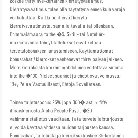
koskee thirty five-kertainen kierratysvaatimus.
Kierratysvaatimus tulee olla taytettyna ennen kuin varoja
voi kotiuttaa. Kaikki pelit eivat kerryta
kierratysvaatimusta, samalla tavalla tai ollenkaan.
Enimmaismaara to the �5. Skrill- tai Neteller-
maksutavoilla tehdyt talletukset eivat kelpaa
tervetulobonuksen lunastamiseen. Kayttamattomat
bonusrahat / kierrokset vanhenevat thirty paivan jalkeen.
More kierroksista korkein mahdollinen voitettava summa
into the �100. Yleiset saannot ja ehdot ovat voimassa.
18+, Pelaa Vastuullisesti, Ehtoja Sovelletaan.
Toinen talletusbonus 25% jopa 800� asti + fifty
ilmaiskierrosta Aloha People Pays . �20
vahimmaistalletus vaaditaan. Tata tervetuliaistarjousta
ei voida kayttaa yhdessa muiden tarjousten kanssa.
Bonusrahaa, talletusta ja kierroksia koskee 35-kertainen