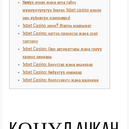
Көңүл ачкан жана акча табуу
мүмкүнчүлүгүн берген 1xbet casino менен
оюн дүйнөсүн изилдеңиз!
1xbet Casino эмне? Жалпы маалымат
1xbet Casino: каттоо процесси жана эсеп
толтуруу
1xbet Casino: Оюн автоматтары жана тирүү
казино оюндары
1xbet Casino: Бонустар жана акциялар
1xbet Casino: Көбүктүү коюмдар
1xbet Casino: Коопсуздугу жана ишеними