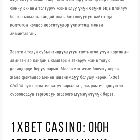
ыңгайлуу ыкмалар бар. Мына ошондуктан ар бир каалаган
оюнчу акчаны толтуруу жана алуу үчүн өзүнө эң ыңгайлуу
болгон ыкманы тандай алат. Беттешүүнүн сайтында
көптөгөн колдоо көрсөтүүлөр үлпөттөш менен
аймакталган.
Эсептин толук субъективдүүлүгүн тастыктоо үчүн картанын
алынган ар кандай ыкмаларын аткаруу жана толук
далилдерди берүү зарыл. Маалымат ачык болушу керек
жана фактылар менен ишенимдүү болушу керек. 1xbet
casino бул саясатка катуу карманат, акыркы колдонулган
суроолордун тергөөсүн жасоого мүмкүнчүлүк берет.
1XBET CASINO: ОЮН