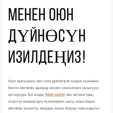
МЕНЕН ОЮН
ДҮЙНӨСҮН
ИЗИЛДЕҢИЗ!
Азык арасындагы оюн-зоок дүйнөсүнө куудум куумайын
билген көптөгөн адамдар онлайн казинолорго кызыгууну
арттырууда. Бул жерде
1xbet casino
оюн автоматтары,
спорттук мелдештерге букмекерлик кылуу жана башка
көптөгөн кызыктуу оюндары менен өзүнүн камсыздыгын