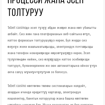
ПРОЦЕССИ ЖАНА ЭСЕП
ТОЛТУРУУ
1xbet casinoдо эсеп түзүү абдан жеңил жана көп убакытты
албайт. Сиз жөн гана платформанын веб-сайтына өтүп,
каттоо формасын толтурушуңуз керек. Бул жерде сиз
өзүнүн жеке маалыматыңызды, электрондук почтаңызды
жана телефон номериңизди көрсөтүшүңүз керек. Эсеп
түзүлгөндөн кийин, сиз өзүңүздүн каттоо эсебиңизди
толтуруп, букмекерликке же оюн автоматтарына ойноо үчүн
акча салуу мүмкүнчүлүгүнө ээ болосуз.
1xbet casino көптөгөн төлөм системаларын колдойт,
алардын ичинде кредиттүү карталар, электрондук
кошелектер, банктык которуулар жана башка көптөгөн