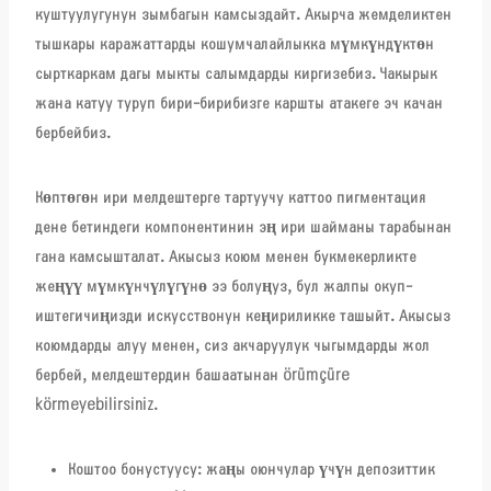
куштуулугунун зымбагын камсыздайт. Акырча жемделиктен
тышкары каражаттарды кошумчалайлыкка мүмкүндүктөн
сырткаркам дагы мыкты салымдарды киргизебиз. Чакырык
жана катуу туруп бири-бирибизге каршты атакеге эч качан
бербейбиз.
Көптөгөн ири мелдештерге тартуучу каттоо пигментация
дене бетиндеги компонентинин эң ири шайманы тарабынан
гана камсышталат. Акысыз коюм менен букмекерликте
жеңүү мүмкүнчүлүгүнө ээ болуңуз, бул жалпы окуп-
иштегичиңизди искусствонун кеңириликке ташыйт. Акысыз
коюмдарды алуу менен, сиз акчаруулук чыгымдарды жол
бербей, мелдештердин башаатынан örümçüre
körmeyebilirsiniz.
Коштоо бонустуусу: жаңы оюнчулар үчүн депозиттик