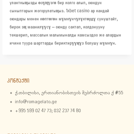
уланткыңызды өзүңүзгө бир колго алып, оюндун
сыныптарын жогорулатыңыз. 1xbet casino ар кандай
оюндары менен көптөгөн мүмкүнчүлүктөрдү сунуштайт,
бирок эң маанилүүсү – оюнду сактап, колдонууну
текшерип, массалык малымыналды камсыздоо же алардын
ичине туура шарттарды бириктирүүңүз болушу мүмкүн.
ᲙᲝᲜᲢᲐᲥᲢᲘ
ქ.თბილისი, ერთიანობისთვის მებრძოლთა ქ #55
info@romagelato.ge
+995 599 02 47 73; 032 237 74 80