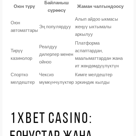
Байланыш
Оюн түрү
Жаман чалгындоосу
сүрөөсү
Алып айдоо ыкмасы
Оюн
Эң популярдуу
жеңүү ыктымалы
автоматтары
аркылуу
Платформа
Реалдуу
Тирүү
аспаптардан,
дилерлер менен
казинолор
маалыматтардан жана
ойноо
ит жөндөмдүүлүктүн
Спортко
Чексиз
Кимге мелдештер
мелдештер
мүмкүнчүлүктөр
эркиндик кылды
1XBET CASINO: