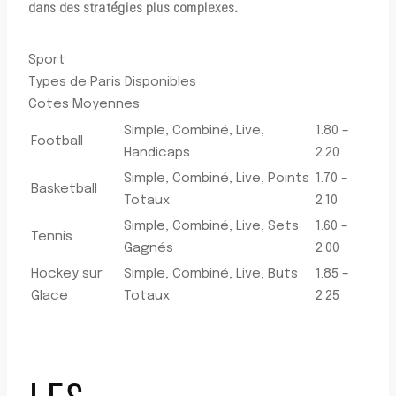
dans des stratégies plus complexes.
Sport
Types de Paris Disponibles
Cotes Moyennes
Simple, Combiné, Live,
1.80 –
Football
Handicaps
2.20
Simple, Combiné, Live, Points
1.70 –
Basketball
Totaux
2.10
Simple, Combiné, Live, Sets
1.60 –
Tennis
Gagnés
2.00
Hockey sur
Simple, Combiné, Live, Buts
1.85 –
Glace
Totaux
2.25