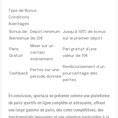
Type de Bonus
Conditions
Avantages
Bonus de
Dépôt minimum
Jusqu’à 100% de bonus
Bienvenue
de 20€
sur le premier dépôt
Miser sur un
Paris
Pari gratuit d’une
certain
Gratuit
valeur de 10€
événement
Remboursement d’un
Pertes sur une
Cashback
pourcentage des
période donnée
pertes
En conclusion, sportaza se présente comme une plateforme
de paris sportifs en ligne complète et attrayante, offrant
une large gamme de paris, des cotes compétitives, des
fonctionnalités innovantes et une attention particulière à la