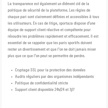
La transparence est également un élément clé de la
politique de sécurité de la plateforme. Les règles de
chaque pari sont clairement définies et accessibles à tous
les utilisateurs. En cas de litige, sportaza dispose d’une
équipe de support client réactive et compétente pour
résoudre les problèmes rapidement et efficacement. Il est
essentiel de se rappeler que les paris sportifs doivent
rester un divertissement et que l’on ne doit jamais miser
plus que ce que l’on peut se permettre de perdre.
Cryptage SSL pour la protection des données
Audits réguliers par des organismes indépendants
Politique de confidentialité stricte
Support client disponible 24h/24 et 7j/7