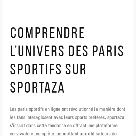
COMPRENDRE
L’UNIVERS DES PARIS
SPORTIFS SUR
SPORTAZA
Les paris sportifs en ligne ont révolutionné la manière dont
les fans interagissent avec leurs sports préférés. sportaza
s’inscrit dans cette tendance en offrant une plateforme
conviviale et complète, permettant aux utilisateurs de