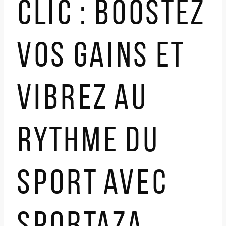
CLIC : BOOSTEZ
VOS GAINS ET
VIBREZ AU
RYTHME DU
SPORT AVEC