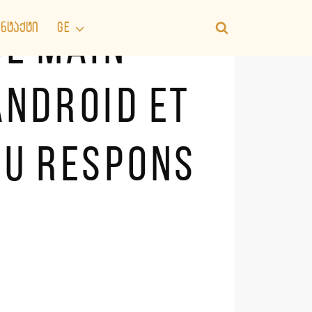
ᲜᲢᲐᲥᲢᲘ
GE
DE MAIN
ANDROID ET
EU RESPONS