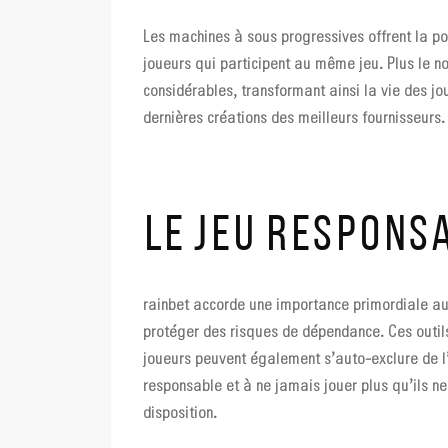
Les machines à sous progressives offrent la po
joueurs qui participent au même jeu. Plus le n
considérables, transformant ainsi la vie des j
dernières créations des meilleurs fournisseurs.
LE JEU RESPONS
rainbet accorde une importance primordiale au 
protéger des risques de dépendance. Ces outils 
joueurs peuvent également s’auto-exclure de l
responsable et à ne jamais jouer plus qu’ils n
disposition.