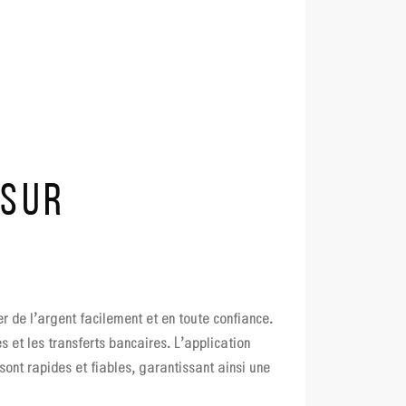
 SUR
 de l’argent facilement et en toute confiance.
s et les transferts bancaires. L’application
sont rapides et fiables, garantissant ainsi une