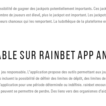
ssibilité de gagner des jackpots potentiellement importants. Ces jac
ombre de joueurs est élevé, plus le jackpot est important. Les jackp
oueurs chanceux qui les remportent. La ludothèque de la plateforme es
ABLE SUR RAINBET APP A
jeu responsable. L’application propose des outils permettant aux joue
incluent la possibilité de définir des limites de dépôt, des limites d
’application pour une période déterminée ou indéfinie. rainbet encou
e peuvent se permettre de perdre. Des liens vers des organismes d’a