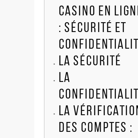
CASINO EN LIGN
: SÉCURITÉ ET
CONFIDENTIALI
LA SÉCURITÉ
LA
CONFIDENTIALI
LA VÉRIFICATIO
DES COMPTES :