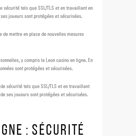
e sécurité tels que SSL/TLS et en travaillant en
 ses joueurs sont protégées et sécurisées.
nue de mettre en place de nouvelles mesures
sonnelles, y compris le Leon casino en ligne. En
données sont protégées et sécurisées.
 de sécurité tels que SSL/TLS et en travaillant
 de ses joueurs sont protégées et sécurisées.
GNE : SÉCURITÉ