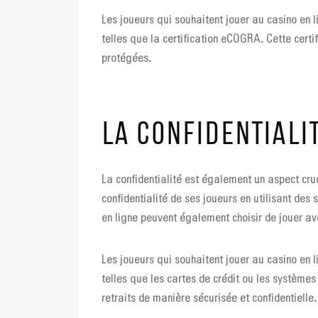
Les joueurs qui souhaitent jouer au casino en l
telles que la certification eCOGRA. Cette certi
protégées.
LA CONFIDENTIALI
La confidentialité est également un aspect cruc
confidentialité de ses joueurs en utilisant des
en ligne peuvent également choisir de jouer ave
Les joueurs qui souhaitent jouer au casino en 
telles que les cartes de crédit ou les système
retraits de manière sécurisée et confidentielle.