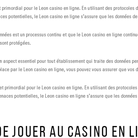
 primordial pour le Leon casino en ligne. En utilisant des protocoles d
es potentielles, le Leon casino en ligne s’assure que les données de
données est un processus continu et que le Leon casino en ligne conti
 sont protégées.
n aspect essentiel pour tout établissement qui traite des données per
lace par le Leon casino en ligne, vous pouvez vous assurer que vos 
t primordial pour le Leon casino en ligne. En utilisant des protocoles
naces potentielles, le Leon casino en ligne s’assure que les données
E JOUER AU CASINO EN LI