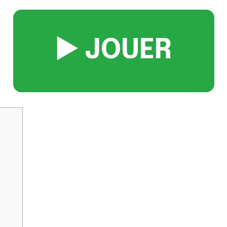
▶️ JOUER