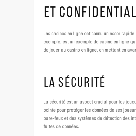
ET CONFIDENTIAL
Les casinos en ligne ont connu un essor rapide 
exemple, est un exemple de casino en ligne qui 
de jouer au casino en ligne, en mettant en avant
LA SÉCURITÉ
La sécurité est un aspect crucial pour les joue
pointe pour protéger les données de ses joueur
pare-feux et des systèmes de détection des int
fuites de données.