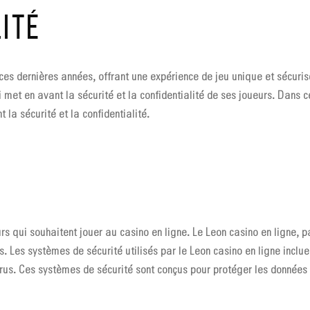
ITÉ
ces dernières années, offrant une expérience de jeu unique et sécuris
met en avant la sécurité et la confidentialité de ses joueurs. Dans c
 la sécurité et la confidentialité.
urs qui souhaitent jouer au casino en ligne. Le Leon casino en ligne, 
s. Les systèmes de sécurité utilisés par le Leon casino en ligne incl
rus. Ces systèmes de sécurité sont conçus pour protéger les données 