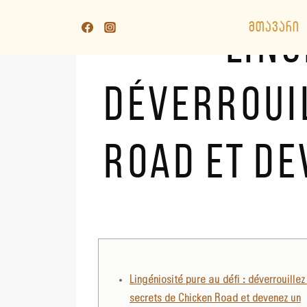
Skip
to
ᲛᲗᲐᲕᲐᲠᲘ
LING
content
DÉVERROUIL
ROAD ET DE
Lingéniosité pure au défi : déverrouillez
secrets de Chicken Road et devenez un