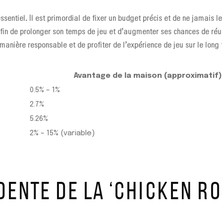
ssentiel. Il est primordial de fixer un budget précis et de ne jamais 
afin de prolonger son temps de jeu et d’augmenter ses chances de réus
manière responsable et de profiter de l’expérience de jeu sur le long
Avantage de la maison (approximatif)
0.5% – 1%
2.7%
5.26%
2% – 15% (variable)
ENTE DE LA ‘CHICKEN RO