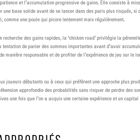
 patience et l’accumulation progressive de gains. Elle consiste à mis
éer une base solide avant de se lancer dans des paris plus risqués, si
tal, comme une poule qui picore lentement mais régulièrement.
recherche des gains rapides, la ‘chicken road’ privilégie la pérennité
la tentation de parier des sommes importantes avant d’avoir accumulé 
 de manière responsable et de profiter de l’expérience de jeu sur le 
ux joueurs débutants ou à ceux qui préfèrent une approche plus prude
réhension approfondie des probabilités sans risquer de perdre des s
ves une fois que l’on a acquis une certaine expérience et un capital 