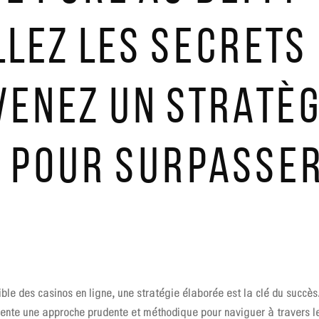
LEZ LES SECRETS
VENEZ UN STRATÈ
 POUR SURPASSER
ble des casinos en ligne, une stratégie élaborée est la clé du succès.
nte une approche prudente et méthodique pour naviguer à travers les 