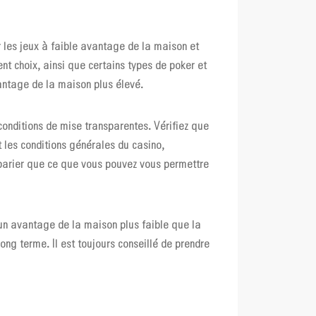
r les jeux à faible avantage de la maison et
nt choix, ainsi que certains types de poker et
vantage de la maison plus élevé.
 conditions de mise transparentes. Vérifiez que
 les conditions générales du casino,
 parier que ce que vous pouvez vous permettre
 un avantage de la maison plus faible que la
ng terme. Il est toujours conseillé de prendre