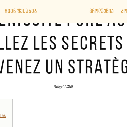
ᲩᲕᲔᲜ ᲨᲔᲡᲐᲮᲔᲑ
ᲞᲠᲝᲓᲣᲥᲪᲘᲐ
ᲙᲝ
ÉNIOSITÉ PURE AU
LEZ LES SECRETS
VENEZ UN STRATÈ
მარტი 17, 2026
 les