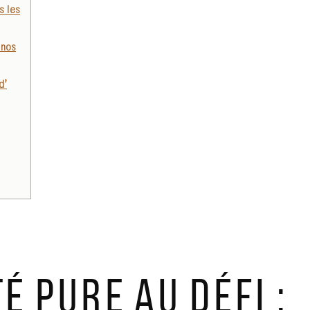
s les
inos
d’
É PURE AU DÉFI :