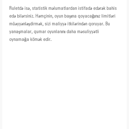
Ruletdə isə, statistik məlumatlardan istifadə edərək bahis
edə bilərsiniz. Həmçinin, oyun başına qoyacağınız limitləri
müəyyənləşdirmək, sizi maliyyə itkilərindən qoruyar. Bu
yanaşmalar, qumar oyunlarını daha məsuliyyətli
oynamağa kömək edir.