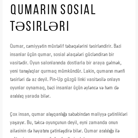
QUMARIN SOSIAL
TƏSIRLƏRI
Qumar, cəmiyyətin müxtəlif təbəqələrini təsirləndirir. Bəzi
insanlar üçün qumar, sosial əlaqələri gücləndirən bir
vasitədir. Oyun salonlarında dostlarla bir araya gəlmək,
yeni tanışlıqlar qurmaq mümkündür. Lakin, qumarın mənfi
təsirləri də az deyil. Pin-Up güzgü linki vasitəsilə onlayn
oyunlar oynamaq, bəzi insanlar üçün əyləncə və həm də
asılılıq yarada bilər.
Çox insan, qumar alışqanlığı səbəbindən maliyyə çətinlikləri
yaşayır. Bu, təkcə oyunçunun deyil, eyni zamanda onun
ailəsinin də həyatını çətinləşdirə bilər. Qumar asılılığı ilə