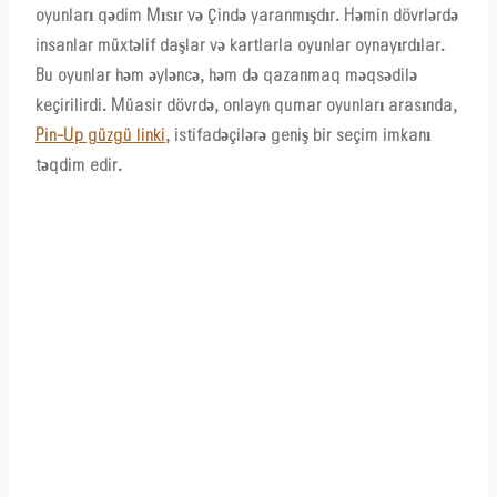
oyunları qədim Mısır və Çində yaranmışdır. Həmin dövrlərdə
insanlar müxtəlif daşlar və kartlarla oyunlar oynayırdılar.
Bu oyunlar həm əyləncə, həm də qazanmaq məqsədilə
keçirilirdi. Müasir dövrdə, onlayn qumar oyunları arasında,
Pin-Up güzgü linki
, istifadəçilərə geniş bir seçim imkanı
təqdim edir.