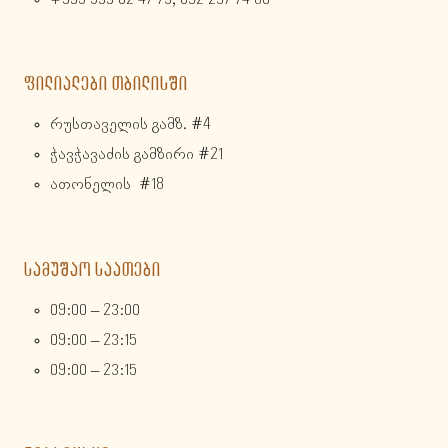
ᲤᲘᲚᲘᲐᲚᲔᲑᲘ ᲗᲑᲘᲚᲘᲡᲨᲘ
რუსთაველის გამზ. #4
ჭავჭავაძის გამზირი #21
ათონელის #18
ᲡᲐᲛᲣᲨᲐᲝ ᲡᲐᲐᲗᲔᲑᲘ
09:00 – 23:00
09:00 – 23:15
09:00 – 23:15