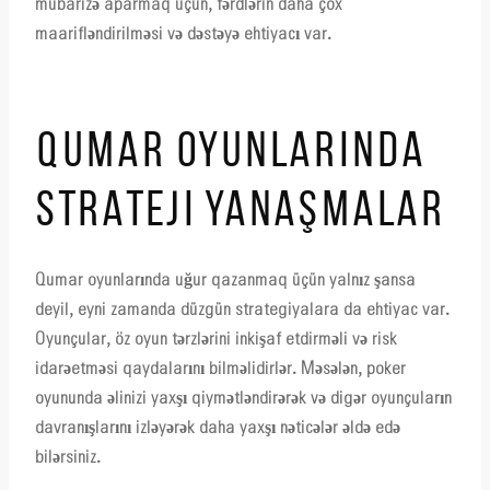
mübarizə aparmaq üçün, fərdlərin daha çox
maarifləndirilməsi və dəstəyə ehtiyacı var.
QUMAR OYUNLARINDA
STRATEJI YANAŞMALAR
Qumar oyunlarında uğur qazanmaq üçün yalnız şansa
deyil, eyni zamanda düzgün strategiyalara da ehtiyac var.
Oyunçular, öz oyun tərzlərini inkişaf etdirməli və risk
idarəetməsi qaydalarını bilməlidirlər. Məsələn, poker
oyununda əlinizi yaxşı qiymətləndirərək və digər oyunçuların
davranışlarını izləyərək daha yaxşı nəticələr əldə edə
bilərsiniz.