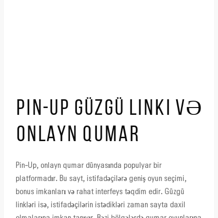
PIN-UP GÜZGÜ LINKI VƏ
ONLAYN QUMAR
Pin-Up, onlayn qumar dünyasında populyar bir
platformadır. Bu sayt, istifadəçilərə geniş oyun seçimi,
bonus imkanları və rahat interfeys təqdim edir. Güzgü
linkləri isə, istifadəçilərin istədikləri zaman sayta daxil