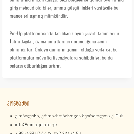
olmalarına imkan tanıyır. Bəzi bölgələrdə qumar oyunlarına
giriş məhdud ola bilər, amma güzgü linkləri vasitəsilə bu
maneələri aşmaq mümkündür.
Pin-Up platformasında təhlükəsiz oyun şəraiti təmin edilir.
İstifadəçilər, öz məlumatlarının qorunduğuna əmin
olmalıdırlar. Onlayn qumarın qanuni olduğu yerlərdə, bu
platformalar müvafiq lisenziyalara sahibdirlər, bu da
onların etibarlılığını artırır.
ᲙᲝᲜᲢᲐᲥᲢᲘ
ქ.თბილისი, ერთიანობისთვის მებრძოლთა ქ #55
info@romagelato.ge
+995 599 02 47 73; 032 237 74 80