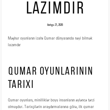
LAZIMDIR
მარტი 21, 2026
Məşhur oyunların izahı Qumar dünyasında nəyi bilmək
lazımdır
QUMAR OYUNLARININ
TARIXI
Qumar oyunları, minilliklər boyu insanların əyləncə tərzi
olmuşdur. Tarixçilərin araşdırmalarına görə, ilk qumar