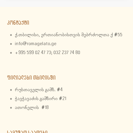
ᲙᲝᲜᲢᲐᲥᲢᲘ
ქ.თბილისი, ერთიანობისთვის მებრძოლთა ქ #55
info@romagelato.ge
+995 599 02 47 73; 032 237 74 80
ᲤᲘᲚᲘᲐᲚᲔᲑᲘ ᲗᲑᲘᲚᲘᲡᲨᲘ
რუსთაველის გამზ. #4
ჭავჭავაძის გამზირი #21
ათონელის #18