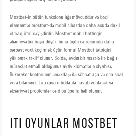
Mostbet-in bütün funksionallığı mövcuddur və bəzi
elementlər mostbet-də mobil cihazdan daha asudə daxil
olmaq ötrü dəyişdirilir. Mostbet mobil bettinqin
əhəmiyyətini başa düşür, buna üçün də resursda daha
sərbəst vaxt keçirmək üçün formal Mostbet tətbiqini
yükləmək təklif olunur. Solda, aydın bir məsələ ilə bağlı
müraciət etməli olduğunuz aktiv xidmətlərin siyahısı.
Bukmeker kontorunun əməkdaşı ilə söhbət aça və ona sual
verə bilərsiniz. Lap qısa müddətdə cavab veriləcək və
əksəriyyət problemlər cəld bu üsulla həll olunur.
ITI OYUNLAR MOSTBET