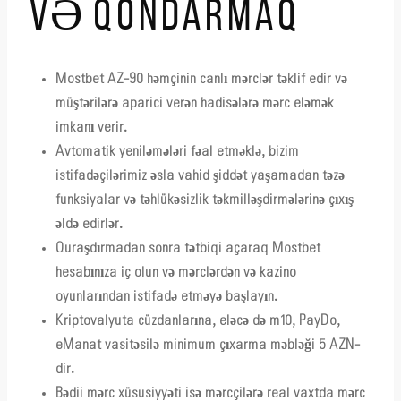
VƏ QONDARMAQ
Mostbet AZ-90 həmçinin canlı mərclər təklif edir və
müştərilərə aparici verən hadisələrə mərc eləmək
imkanı verir.
Avtomatik yeniləmələri fəal etməklə, bizim
istifadəçilərimiz əsla vahid şiddət yaşamadan təzə
funksiyalar və təhlükəsizlik təkmilləşdirmələrinə çıxış
əldə edirlər.
Quraşdırmadan sonra tətbiqi açaraq Mostbet
hesabınıza iç olun və mərclərdən və kazino
oyunlarından istifadə etməyə başlayın.
Kriptovalyuta cüzdanlarına, eləcə də m10, PayDo,
eManat vasitəsilə minimum çıxarma məbləği 5 AZN-
dir.
Bədii mərc xüsusiyyəti isə mərcçilərə real vaxtda mərc