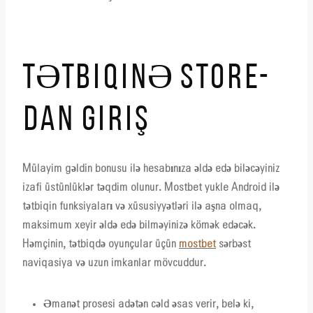
TƏTBIQINƏ STORE-
DAN GIRIŞ
Mülayim gəldin bonusu ilə hesabınıza əldə edə biləcəyiniz
izafi üstünlüklər təqdim olunur. Mostbet yukle Android ilə
tətbiqin funksiyaları və xüsusiyyətləri ilə aşna olmaq,
maksimum xeyir əldə edə bilməyinizə kömək edəcək.
Həmçinin, tətbiqdə oyunçular üçün
mostbet
sərbəst
naviqasiya və uzun imkanlar mövcuddur.
Əmanət prosesi adətən cəld əsas verir, belə ki,