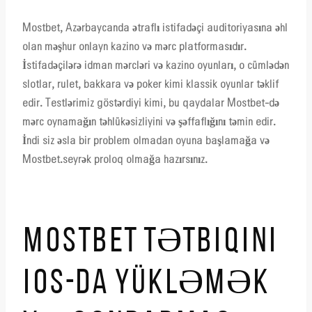
Mostbet, Azərbaycanda ətraflı istifadəçi auditoriyasına əhl
olan məşhur onlayn kazino və mərc platformasıdır.
İstifadəçilərə idman mərcləri və kazino oyunları, o cümlədən
slotlar, rulet, bakkara və poker kimi klassik oyunlar təklif
edir. Testlərimiz göstərdiyi kimi, bu qaydalar Mostbet-də
mərc oynamağın təhlükəsizliyini və şəffaflığını təmin edir.
İndi siz əsla bir problem olmadan oyuna başlamağa və
Mostbet.seyrək proloq olmağa hazırsınız.
MOSTBET TƏTBIQINI
IOS-DA YÜKLƏMƏK