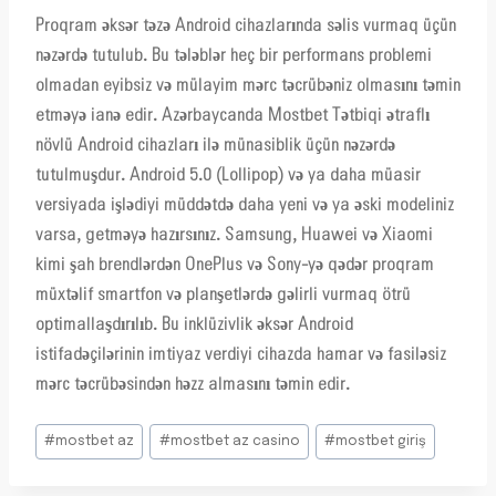
Proqram əksər təzə Android cihazlarında səlis vurmaq üçün
nəzərdə tutulub. Bu tələblər heç bir performans problemi
olmadan eyibsiz və mülayim mərc təcrübəniz olmasını təmin
etməyə ianə edir. Azərbaycanda Mostbet Tətbiqi ətraflı
növlü Android cihazları ilə münasiblik üçün nəzərdə
tutulmuşdur. Android 5.0 (Lollipop) və ya daha müasir
versiyada işlədiyi müddətdə daha yeni və ya əski modeliniz
varsa, getməyə hazırsınız. Samsung, Huawei və Xiaomi
kimi şah brendlərdən OnePlus və Sony-yə qədər proqram
müxtəlif smartfon və planşetlərdə gəlirli vurmaq ötrü
optimallaşdırılıb. Bu inklüzivlik əksər Android
istifadəçilərinin imtiyaz verdiyi cihazda hamar və fasiləsiz
mərc təcrübəsindən həzz almasını təmin edir.
Post
#
mostbet az
#
mostbet az casino
#
mostbet giriş
Tags: