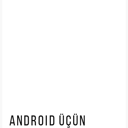
ANDROID ÜÇÜN