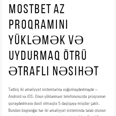
MOSTBET AZ
PROQRAMINI
YÜKLƏMƏK VƏ
UYDURMAQ ÖTRÜ
ƏTRAFLI NƏSIHƏT
Tətbiq iki əməliyyat sistemlərinə uyğunlaşdırılmışdır –
Android və iOS. Onun yüklənməsi telefonunuzda proqramın
quraşdırılması daxil olmaqla 5 dəqiqəyə miqdar çəkir.
Bundan başlanğıc hər iki əməliyyat sistemində tələb olunan