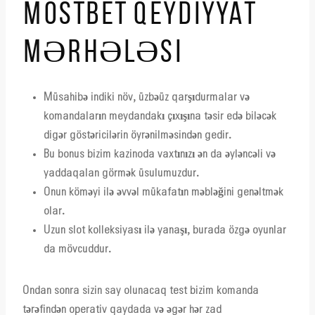
MOSTBET QEYDIYYAT
MƏRHƏLƏSI
Müsahibə indiki növ, üzbəüz qarşıdurmalar və
komandaların meydandakı çıxışına təsir edə biləcək
digər göstəricilərin öyrənilməsindən gedir.
Bu bonus bizim kazinoda vaxtınızı ən da əyləncəli və
yaddaqalan görmək üsulumuzdur.
Onun köməyi ilə əvvəl mükafatın məbləğini genəltmək
olar.
Uzun slot kolleksiyası ilə yanaşı, burada özgə oyunlar
da mövcuddur.
Ondan sonra sizin say olunacaq test bizim komanda
tərəfindən operativ qaydada və əgər hər zad