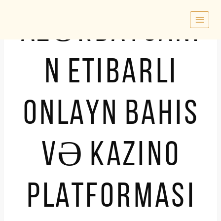
Skip
to
AZƏRBAYCANI
content
N ETIBARLI
ONLAYN BAHIS
VƏ KAZINO
PLATFORMASI