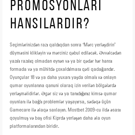
PROMOSYONLARI
HANSILARDIR?
Seçimlərinizdən razı qaldıqdan sonra ‘Mərc yerləşdirin’
düyməsini klikləyin və mərciniz qəbul ediləcək. Əvvəlcədən
yazılı razılıq olmadan eynən və ya bir qədər hər hansı
formada və ya mühitdə çoxaldılması qəti qadağandır.
Oyunçular 18 və ya daha yuxarı yaşda olmalı və onlayn
qumar oyunlarına qanuni olaraq izin verilən bölgələrdə
yerləşməlidirlər. Əgər siz və ya tanıdığınız kimsə qumar
oyunları ilə bağlı problemlər yaşayırsa, sədəqə üçün
Gamecare ilə əlaqə saxlayın. Mostbet 2009-cu ildə əsası
qoyulmuş və baş ofisi Kiprdə yerləşən daha əla oyun
platformalarından biridir.