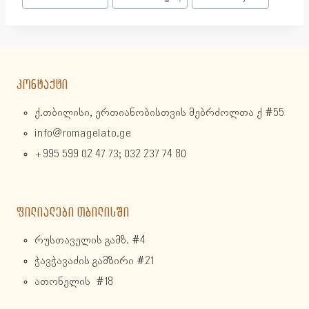
Tags:
ᲙᲝᲜᲢᲐᲥᲢᲘ
ქ.თბილისი, ერთიანობისთვის მებრძოლთა ქ #55
info@romagelato.ge
+995 599 02 47 73; 032 237 74 80
ᲤᲘᲚᲘᲐᲚᲔᲑᲘ ᲗᲑᲘᲚᲘᲡᲨᲘ
რუსთაველის გამზ. #4
ჭავჭავაძის გამზირი #21
ათონელის #18