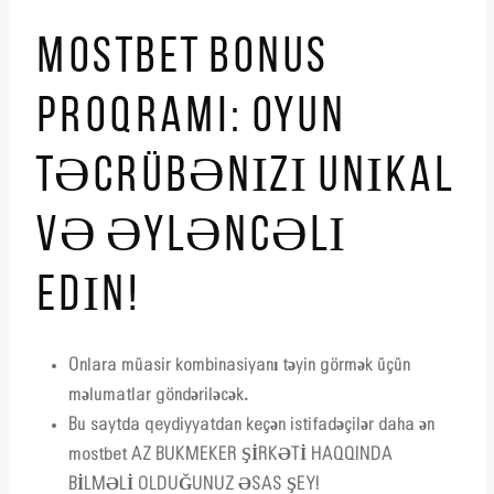
MOSTBET BONUS
PROQRAMI: OYUN
TƏCRÜBƏNІZІ UNІKAL
VƏ ƏYLƏNCƏLІ
EDІN!
Onlara müasir kombinasiyanı təyin görmək üçün
məlumatlar göndəriləcək.
Bu saytda qeydiyyatdan keçən istifadəçilər daha ən
mostbet AZ BUKMEKER ŞİRKƏTİ HAQQINDA
BİLMƏLİ OLDUĞUNUZ ƏSAS ŞEY!