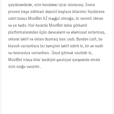
qaydasındadır, sizin hesabınız iqrar olunacaq. Sonra
prosesi başa edilməsi depozit başlaya bilərsiniz faydalana
sakit bonus MostBet AZ məşğul olmağa, öz sevimli idman
və ya hədis. Hal-hazırda MostBet daha görkəmli
platformalarından üçün dərəcələrin və əhəmiyyət axtarmaq,
onların təklif və onları duymaq bax: cəzb. Bundan izafi, bu
klassik variantlara biz həmçinin təklif edirik ki, bir ən nadir
və innovasiya variantları . Qeyd görmək vacibdir ki,
MostBet istəyə bilər təsdiqini şəxsiyyət qarşısında emalı
sizin sorğu vəsaitin .