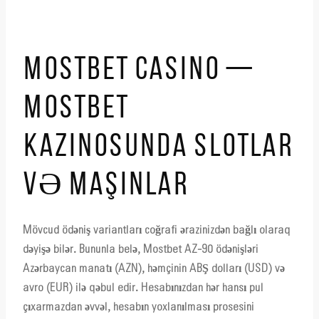
MOSTBET CASINO —
MOSTBET
KAZINOSUNDA SLOTLAR
VƏ MAŞINLAR
Mövcud ödəniş variantları coğrafi ərazinizdən bağlı olaraq
dəyişə bilər. Bununla belə, Mostbet AZ-90 ödənişləri
Azərbaycan manatı (AZN), həmçinin ABŞ dolları (USD) və
avro (EUR) ilə qəbul edir. Hesabınızdan hər hansı pul
çıxarmazdan əvvəl, hesabın yoxlanılması prosesini