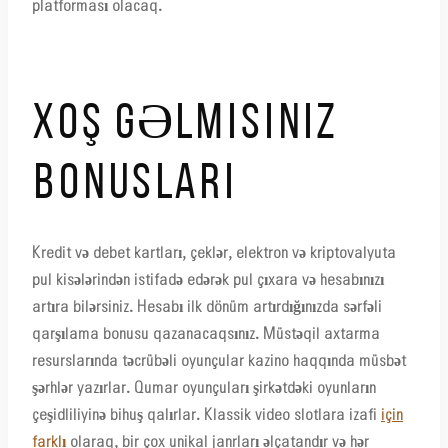
platforması olacaq.
XOŞ GƏLMISINIZ
BONUSLARI
Kredit və debet kartları, çeklər, elektron və kriptovalyuta
pul kisələrindən istifadə edərək pul çıxara və hesabınızı
artıra bilərsiniz. Hesabı ilk dönüm artırdığınızda sərfəli
qarşılama bonusu qazanacaqsınız. Müstəqil axtarma
resurslarında təcrübəli oyunçular kazino haqqında müsbət
şərhlər yazırlar. Qumar oyunçuları şirkətdəki oyunların
çeşidliliyinə bihuş qalırlar. Klassik video slotlara izafi
için
farklı
olaraq, bir çox unikal janrları əlçatandır və hər