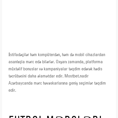
İstifadəçilər həm kompüterdən, həm də mobil cihazlardan
asanlıqla mərc edə bilərlər. Oxşarı zamanda, platforma
müxtəlif bonuslar və kampaniyalar təqdim edərək hədis
təcrübəsini daha əlamətdar edir. Mostbet.nadir
Azərbaycanda mərc həvəskarlarına geniş seçimlər təqdim
edir.