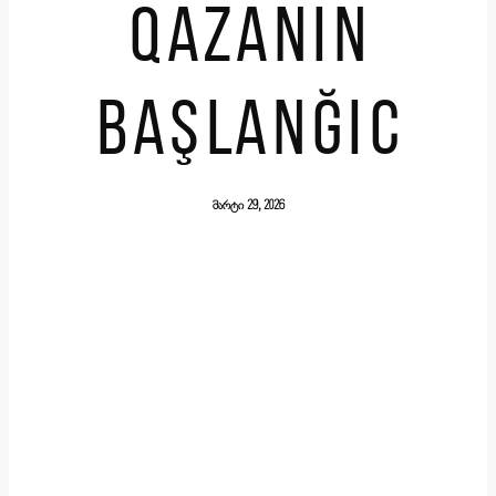
QAZANIN
BAŞLANĞIC
მარტი 29, 2026