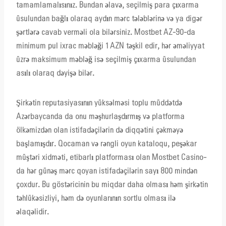
tamamlamalısınız. Bundan əlavə, seçilmiş para çıxarma
üsulundan bağlı olaraq aydın mərc tələblərinə və ya digər
şərtlərə cavab verməli ola bilərsiniz. Mostbet AZ-90-da
minimum pul ixrac məbləği 1 AZN təşkil edir, hər əməliyyat
üzrə maksimum məbləğ isə seçilmiş çıxarma üsulundan
asılı olaraq dəyişə bilər.
Şirkətin reputasiyasının yüksəlməsi toplu müddətdə
Azərbaycanda da onu məşhurlaşdırmış və platforma
ölkəmizdən olan istifadəçilərin də diqqətini çəkməyə
başlamışdır. Qocaman və rəngli oyun kataloqu, peşəkar
müştəri xidməti, etibarlı platforması olan Mostbet Casino-
da hər günəş mərc qoyan istifadəçilərin sayı 800 mindən
çoxdur. Bu göstəricinin bu miqdar daha olması həm şirkətin
təhlükəsizliyi, həm də oyunlarının sortlu olması ilə
əlaqəlidir.