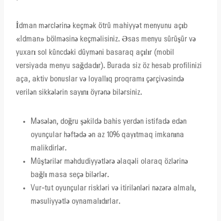
İdman mərclərinə keçmək ötrü mahiyyət menyunu açıb
«Idman» bölməsinə keçməlisiniz. Əsas menyu sürüşür və
yuxarı sol küncdəki düyməni basaraq açılır (mobil
versiyada menyu sağdadır). Burada siz öz hesab profilinizi
aça, aktiv bonuslar və loyallıq proqramı çərçivəsində
verilən sikkələrin sayını öyrənə bilərsiniz.
Məsələn, doğru şəkildə bahis yerdən istifadə edən
oyunçular həftədə ən az 10% qayıtmaq imkanına
malikdirlər.
Müştərilər məhdudiyyətlərə əlaqəli olaraq özlərinə
bağlı masa seçə bilərlər.
Vur-tut oyunçular riskləri və itirilənləri nəzərə almalı,
məsuliyyətlə oynamalıdırlar.