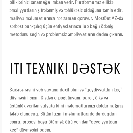
biliklərinizi sınamağa imkan verir. Platformamız elliklə
əməliyyatların şifrələnmiş və təhlükəsiz olduğunu təmin edir,
maliyyə məlumatlarınızı hər zaman qoruyur. MostBet AZ-də
sərbəst bankçılıq üçün ehtiyaclarınıza lap bağlı ödəniş
metodunu seçin və problemsiz əməliyyatların dadını çıxarın.
ITI TEXNIKI DƏSTƏK
Sadəcə rəsmi veb saytına daxil olun və “qeydiyyatdan keç”
düyməsini sıxın. Sizdən e-poçt ünvanı, parol, ölkə və
üstünlük verilən valyuta kimi məlumatlarınızı doldurmağınız
tələb olunacaq. Bütün lazımi məlumatları doldurduqdan
sonra, prosesi başa ötürmək ötrü yenidən “qeydiyyatdan
keç” düyməsini basın.