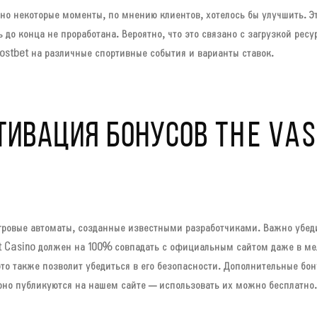
т, но некоторые моменты, по мнению клиентов, хотелось бы улучшить. Э
ь до конца не проработана. Вероятно, что это связано с загрузкой ре
Mostbet на различные спортивные события и варианты ставок.
ИВАЦИЯ БОНУСОВ THE VAS
ровые автоматы, созданные известными разработчиками. Важно убеди
t Casino должен на 100% совпадать с официальным сайтом даже в ме
это также позволит убедиться в его безопасности. Дополнительные бо
рно публикуются на нашем сайте — использовать их можно бесплатно.