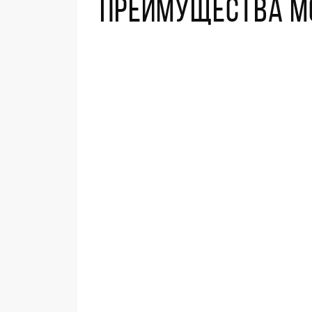
ПРЕИМУЩЕСТВА М