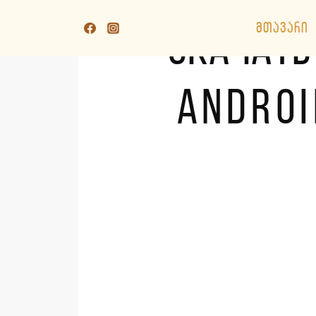
Skip
to
ᲛᲗᲐᲕᲐᲠᲘ
СКАЧАТЬ
content
ANDROID