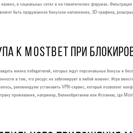
 казино, в социальных сетях и на тематических форумах. Фильтрация 
 может быть продуманное бонусное наполнение, 3D-графика, розыгры
УПА К MOSTBET ПРИ БЛОКИРО
видеть имена победителей, которых ждут персональные бонусы и бесп
нности в том, что ресурс не заблокируют в любой момент. Игра вмест
лучилось, рекомендуем установить VPN-сервис, который позволяет кон
страну проживания, например, Великобританию или Испанию, где Most