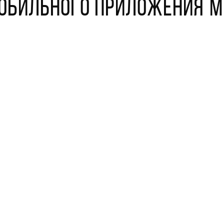
ОБИЛЬНОГО ПРИЛОЖЕНИЯ 