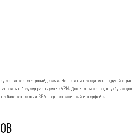
уется интернет-провайдерами. Но если вы находитесь в другой стране
становить в браузер расширение VPN. Для компьютеров, ноутбуков дл
т на базе технологии SPA – одностраничный интерфейс.
ТОВ