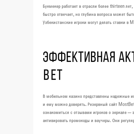
Букмекер работает в отрасли более thirteen ле
быстро отвечает, но глубина вопроса может быт
Узбекистанские игроки могут делать ставки в 
ЭФФЕКТИВНАЯ АКТ
BET
В мобильном казино представлены надежные иг
и ему можно доверять. Резервный сайт MostBe
ознакомиться с отзывами игроков о зеркале — 
активировать промокоды и ваучеры. Они регуля