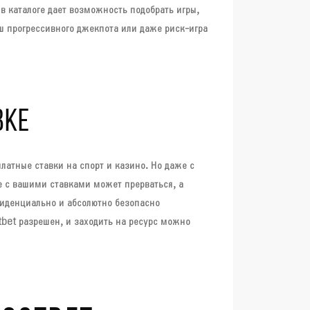
в каталоге дает возможность подобрать игры,
ш прогрессивного джекпота или даже риск-игра
ВКЕ
латные ставки на спорт и казино. Но даже с
е с вашими ставками может прерваться, а
фиденциально и абсолютно безопасно
bet разрешен, и заходить на ресурс можно