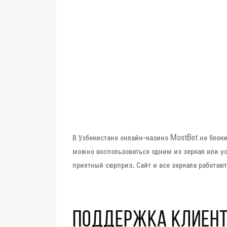
В Узбекистане онлайн-казино MostBet не блокир
можно воспользоваться одним из зеркал или у
приятный сюрприз. Сайт и все зеркала работаю
ПОДДЕРЖКА КЛИЕН