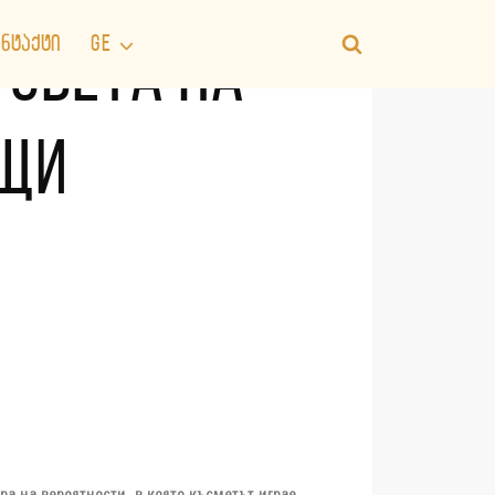
ᲜᲢᲐᲥᲢᲘ
GE
 СВЕТА НА
ЕЩИ