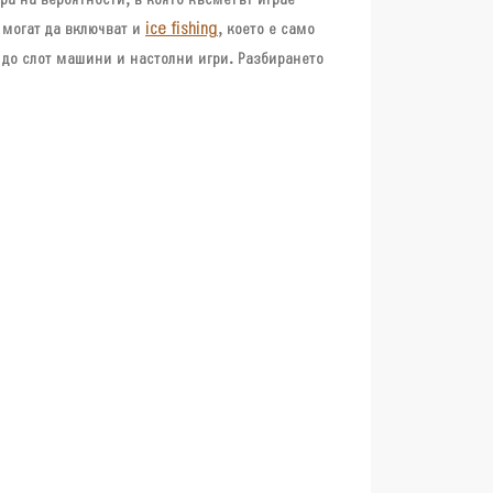
ра на вероятности, в която късметът играе
 могат да включват и
ice fishing
, което е само
а до слот машини и настолни игри. Разбирането