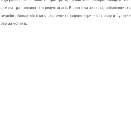
но да разберете основните принципи, на които се базира. Хазартът е иг
о могат да повлияят на резултатите. В света на хазарта, забавленията
печалби. Запознайте се с различните видове игри – от покер и рулетк
ово за успеха.