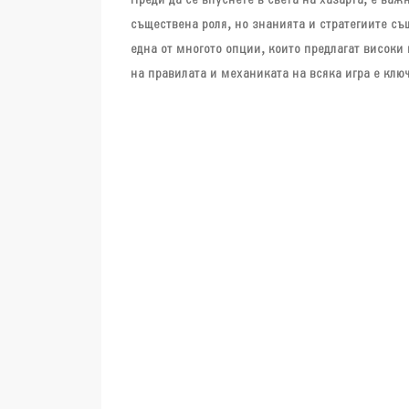
Преди да се впуснете в света на хазарта, е важ
съществена роля, но знанията и стратегиите същ
една от многото опции, които предлагат високи 
на правилата и механиката на всяка игра е ключ