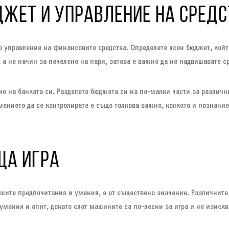
ДЖЕТ И УПРАВЛЕНИЕ НА СРЕД
о управление на финансовите средства. Определете ясен бюджет, който
а не начин за печелене на пари, затова е важно да не надвишавате ср
ие на банката си. Разделете бюджета си на по-малки части за различн
Умението да се контролирате е също толкова важно, колкото и познание
ЩА ИГРА
вашите предпочитания и умения, е от съществено значение. Различните
умения и опит, докато слот машините са по-лесни за игра и не изискв