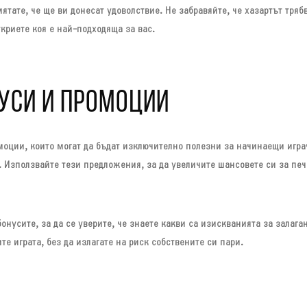
мятате, че ще ви донесат удоволствие. Не забравяйте, че хазартът тряб
ткриете коя е най-подходяща за вас.
УСИ И ПРОМОЦИИ
моции, които могат да бъдат изключително полезни за начинаещи игра
 Използвайте тези предложения, за да увеличите шансовете си за печа
онусите, за да се уверите, че знаете какви са изискванията за залага
те играта, без да излагате на риск собствените си пари.