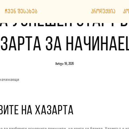
ᲩᲕᲔᲜ ᲨᲔᲡᲐᲮᲔᲑ
ᲞᲠᲝᲓᲣᲥᲪᲘᲐ
ᲙᲝ
А УСПЕШЕН СТАРТ В
ЗАРТА ЗА НАЧИНА
მარტი 18, 2026
 начинаещи
ВИТЕ НА ХАЗАРТА