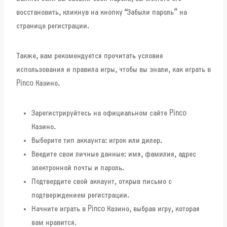
восстановить, кликнув на кнопку “Забыли пароль” на
странице регистрации.
Также, вам рекомендуется прочитать условия
использования и правила игры, чтобы вы знали, как играть в
Pinco Казино.
Зарегистрируйтесь на официальном сайте Pinco
Казино.
Выберите тип аккаунта: игрок или дилер.
Введите свои личные данные: имя, фамилия, адрес
электронной почты и пароль.
Подтвердите свой аккаунт, открыв письмо с
подтверждением регистрации.
Начните играть в Pinco Казино, выбрав игру, которая
вам нравится.