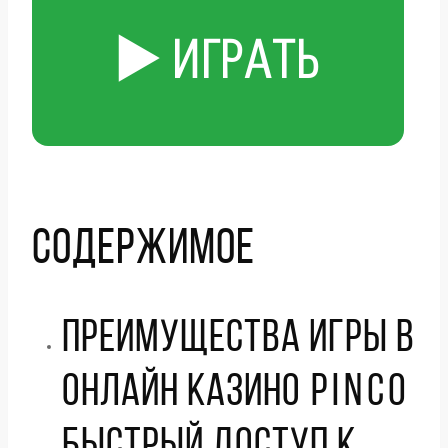
▶️ ИГРАТЬ
СОДЕРЖИМОЕ
ПРЕИМУЩЕСТВА ИГРЫ В
ОНЛАЙН КАЗИНО PINCO
БЫСТРЫЙ ДОСТУП К