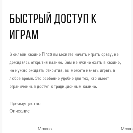
БЫСТРЫЙ ДОСТУП К
ИГРАМ
В онлайн казино Pinco вы можете начать играть сразу, не
дожидаясь открытия казино. Вам не нужно ехать в казино,
не нужно ожидать открытия, вы можете начать играть в
любое время. Это особенно удобно для тех, кто имеет
ограниченный доступ к традиционным казино.
Преимущество
Описание
Можно
Можн