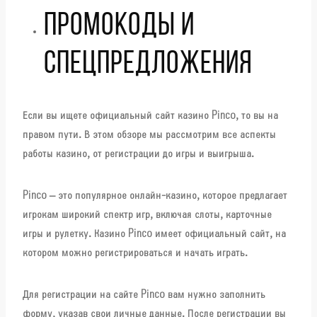
ПРОМОКОДЫ И
СПЕЦПРЕДЛОЖЕНИЯ
Если вы ищете официальный сайт казино Pinco, то вы на
правом пути. В этом обзоре мы рассмотрим все аспекты
работы казино, от регистрации до игры и выигрыша.
Pinco – это популярное онлайн-казино, которое предлагает
игрокам широкий спектр игр, включая слоты, карточные
игры и рулетку. Казино Pinco имеет официальный сайт, на
котором можно регистрироваться и начать играть.
Для регистрации на сайте Pinco вам нужно заполнить
форму, указав свои личные данные. После регистрации вы