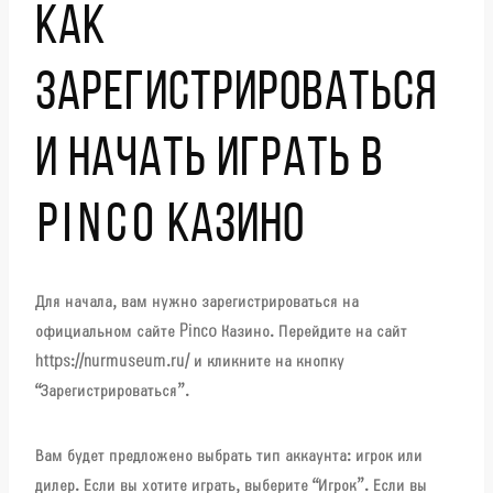
КАК
ЗАРЕГИСТРИРОВАТЬСЯ
И НАЧАТЬ ИГРАТЬ В
PINCO КАЗИНО
Для начала, вам нужно зарегистрироваться на
официальном сайте Pinco Казино. Перейдите на сайт
https://nurmuseum.ru/ и кликните на кнопку
“Зарегистрироваться”.
Вам будет предложено выбрать тип аккаунта: игрок или
дилер. Если вы хотите играть, выберите “Игрок”. Если вы