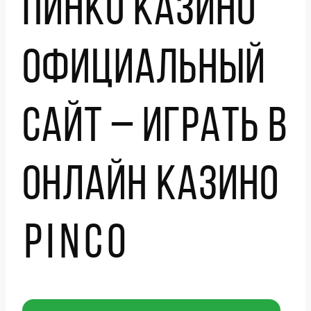
ПИНКО КАЗИНО
ОФИЦИАЛЬНЫЙ
САЙТ – ИГРАТЬ В
ОНЛАЙН КАЗИНО
PINCO