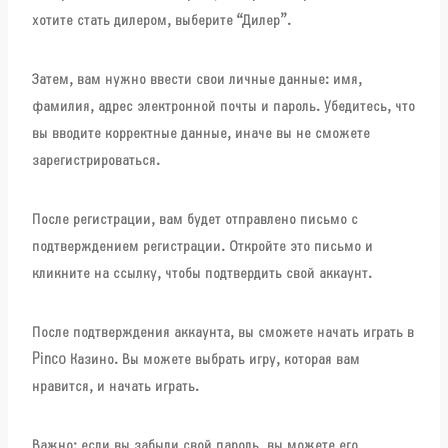
хотите стать дилером, выберите “Дилер”.
Затем, вам нужно ввести свои личные данные: имя,
фамилия, адрес электронной почты и пароль. Убедитесь, что
вы вводите корректные данные, иначе вы не сможете
зарегистрироваться.
После регистрации, вам будет отправлено письмо с
подтверждением регистрации. Откройте это письмо и
кликните на ссылку, чтобы подтвердить свой аккаунт.
После подтверждения аккаунта, вы сможете начать играть в
Pinco Казино. Вы можете выбрать игру, которая вам
нравится, и начать играть.
Важно: если вы забыли свой пароль, вы можете его