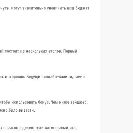
онусы могут значительно увеличить ваш бюджет
ый состоит из нескольких этапов. Первый
ших интересов. Ведущие онлайн-казино, такие
 чтобы использовать бонус. Чем ниже вейджер,
ожно было вывести.
 только определенными категориями игр,