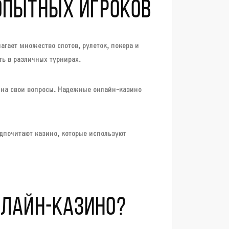
ОПЫТНЫХ ИГРОКОВ
агает множество слотов, рулеток, покера и
ть в различных турнирах.
а на свои вопросы. Надежные онлайн-казино
дпочитают казино, которые используют
НЛАЙН-КАЗИНО?