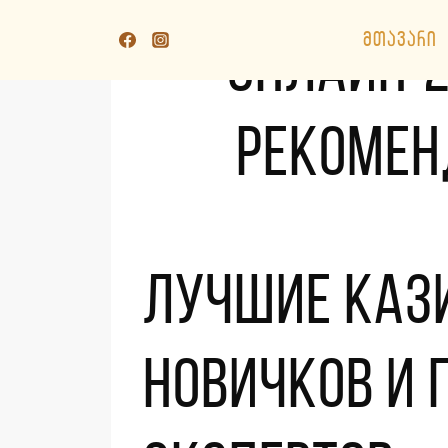
Skip
to
ᲛᲗᲐᲕᲐᲠᲘ
ОНЛАЙН 
content
РЕКОМЕН
ЛУЧШИЕ КАЗ
НОВИЧКОВ И