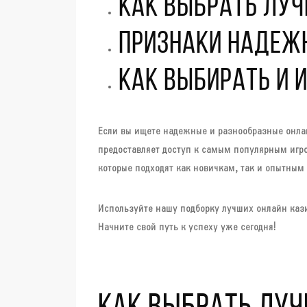
КАК ВЫБРАТЬ ЛУЧ
ПРИЗНАКИ НАДЕЖ
КАК ВЫБИРАТЬ И 
Если вы ищете надежные и разнообразные онлайн
предоставляет доступ к самым популярным игро
которые подходят как новичкам, так и опытным
Используйте нашу подборку лучших онлайн кази
Начните свой путь к успеху уже сегодня!