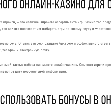
ОГО ОНЛАЙН-КАЗИНО ДЛЯ 
 игроков, – это наличие широкого ассортимента игр. Казино топ предл
, так как это позволяет им выбирать игры по своему вкусу и участвова
чевую роль. Опытные игроки ожидают быстрого и эффективного ответ
, телефон и электронную почту.
емлемой частью выбора надежного онлайн-казино. Опытные игроки пре
чивают защиту персональной информации.
ИСПОЛЬЗОВАТЬ БОНУСЫ В О