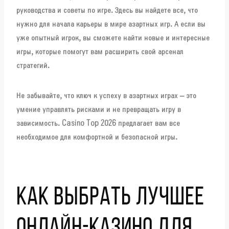
руководства и советы по игре. Здесь вы найдете все, что
нужно для начала карьеры в мире азартных игр. А если вы
уже опытный игрок, вы сможете найти новые и интересные
игры, которые помогут вам расширить свой арсенал
стратегий.
Не забывайте, что ключ к успеху в азартных играх – это
умение управлять рисками и не превращать игру в
зависимость. Casino Top 2026 предлагает вам все
необходимое для комфортной и безопасной игры.
КАК ВЫБРАТЬ ЛУЧШЕЕ
ОНЛАЙН-КАЗИНО ДЛЯ