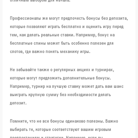
отличным выбором для начала.
Профессионалы же могут предпочесть бонусы без депозита,
которые позволяют играть бесплатно и оценить игру перед
тем, как делать реальные ставки. Например, бонус на
бесплатные спины может быть особенно полезен для
слотов, где важно понять механику игры.
Не забывайте также о регулярных акциях и турнирах,
которые могут предложить дополнительные бонусы.
Например, турнир на лучшую ставку может дать вам шанс
выиграть крупную сумму без необходимости делать
депозит.
Помните, что не все бонусы одинаково полезны. Важно
выбирать те, которые соответствуют вашим игровым