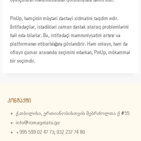
oyunçuların məlumatlarının qorunmasını təmin edir.
PinUp, həmçinin müştəri dəstəyi xidmətini təqdim edir.
İstifadəçilər, istədikləri zaman dəstək alaraq problemlərini
həll edə bilərlər. Bu, istifadəçi məmnuniyyətini artırır və
platformanın etibarlılığını gücləndirir. Həm onlayn, həm də
oflayn qumar arasında seçimini edərkən, PinUp, mükəmməl
bir seçimdir.
ᲙᲝᲜᲢᲐᲥᲢᲘ
ქ.თბილისი, ერთიანობისთვის მებრძოლთა ქ #55
info@romagelato.ge
+995 599 02 47 73; 032 237 74 80