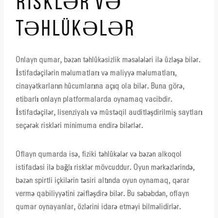
RISKLƏR VƏ
TƏHLÜKƏLƏR
Onlayn qumar, bəzən təhlükəsizlik məsələləri ilə üzləşə bilər.
İstifadəçilərin məlumatları və maliyyə məlumatları,
cinayətkarların hücumlarına açıq ola bilər. Buna görə,
etibarlı onlayn platformalarda oynamaq vacibdir.
İstifadəçilər, lisenziyalı və müstəqil auditləşdirilmiş saytları
seçərək riskləri minimuma endirə bilərlər.
Oflayn qumarda isə, fiziki təhlükələr və bəzən alkoqol
istifadəsi ilə bağlı risklər mövcuddur. Oyun mərkəzlərində,
bəzən spirtli içkilərin təsiri altında oyun oynamaq, qərar
vermə qabiliyyətini zəifləşdirə bilər. Bu səbəbdən, oflayn
qumar oynayanlar, özlərini idarə etməyi bilməlidirlər.