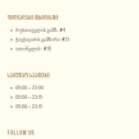
ᲤᲘᲚᲘᲐᲚᲔᲑᲘ ᲗᲑᲘᲚᲘᲡᲨᲘ
რუსთაველის გამზ. #4
ჭავჭავაძის გამზირი #21
ათონელის #18
ᲡᲐᲛᲣᲨᲐᲝ ᲡᲐᲐᲗᲔᲑᲘ
09:00 – 23:00
09:00 – 23:15
09:00 – 23:15
FOLLOW US