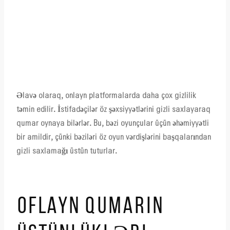
Əlavə olaraq, onlayn platformalarda daha çox gizlilik
təmin edilir. İstifadəçilər öz şəxsiyyətlərini gizli saxlayaraq
qumar oynaya bilərlər. Bu, bəzi oyunçular üçün əhəmiyyətli
bir amildir, çünki bəziləri öz oyun vərdişlərini başqalarından
gizli saxlamağı üstün tuturlar.
OFLAYN QUMARIN