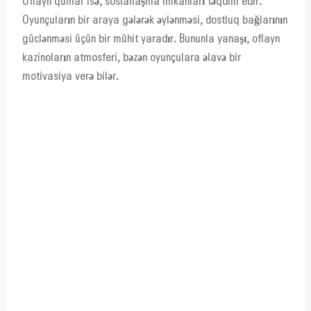
Oflayn qumar isə, sosiallaşma imkanları təqdim edir.
Oyunçuların bir araya gələrək əylənməsi, dostluq bağlarının
güclənməsi üçün bir mühit yaradır. Bununla yanaşı, oflayn
kazinoların atmosferi, bəzən oyunçulara əlavə bir
motivasiya verə bilər.