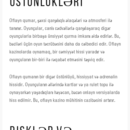
ÜSTÜNLÜKLƏRI
Oflayn qumar, şəxsi qarşılıqlı əlaqələri və atmosferi ilə
tanınır. Oyunçular, canlı cədvəllərlə qarşılaşaraq digər
oyunçularla birbaşa ünsiyyət qurma imkanı əldə edirlər. Bu,
bəziləri üçün oyun təcrübəsini daha da cəlbedici edir. Oflayn
kazinolarda oynamaq, bir cəmiyyət hissi yaradır və
oyunçuların bir-biri ilə rəqabət etməsini təşviq edir.
Oflayn qumarın bir digər üstünlüyü, hissiyyat və adrenalin
hissidir. Oyunçuların əllərində kartlar və ya rulet topu ilə
oynayarkən yaşadıqları həyəcan, bəzən onlayn versiyalarda
hiss edilmir. Bu, oflayn kazino mühitinin cazibəsini artırır.