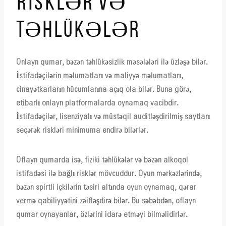
RISKLƏR VƏ
TƏHLÜKƏLƏR
Onlayn qumar, bəzən təhlükəsizlik məsələləri ilə üzləşə bilər.
İstifadəçilərin məlumatları və maliyyə məlumatları,
cinayətkarların hücumlarına açıq ola bilər. Buna görə,
etibarlı onlayn platformalarda oynamaq vacibdir.
İstifadəçilər, lisenziyalı və müstəqil auditləşdirilmiş saytları
seçərək riskləri minimuma endirə bilərlər.
Oflayn qumarda isə, fiziki təhlükələr və bəzən alkoqol
istifadəsi ilə bağlı risklər mövcuddur. Oyun mərkəzlərində,
bəzən spirtli içkilərin təsiri altında oyun oynamaq, qərar
vermə qabiliyyətini zəifləşdirə bilər. Bu səbəbdən, oflayn
qumar oynayanlar, özlərini idarə etməyi bilməlidirlər.