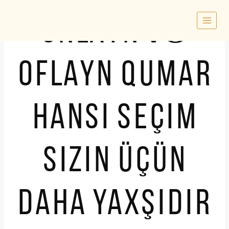
Skip
to
ONLAYN VƏ
content
OFLAYN QUMAR
HANSI SEÇIM
SIZIN ÜÇÜN
DAHA YAXŞIDIR