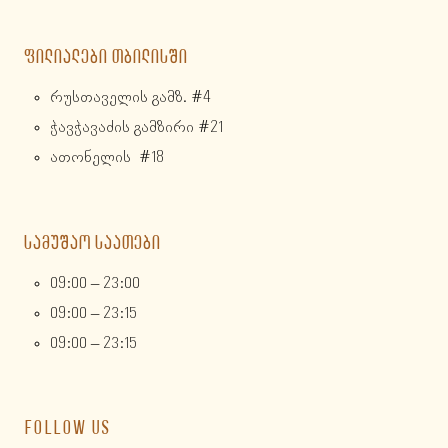
ᲤᲘᲚᲘᲐᲚᲔᲑᲘ ᲗᲑᲘᲚᲘᲡᲨᲘ
რუსთაველის გამზ. #4
ჭავჭავაძის გამზირი #21
ათონელის #18
ᲡᲐᲛᲣᲨᲐᲝ ᲡᲐᲐᲗᲔᲑᲘ
09:00 – 23:00
09:00 – 23:15
09:00 – 23:15
FOLLOW US