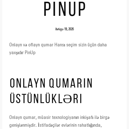
PINUP
მარტი 19, 2026
Onlayn və oflayn qumar Hansı seçim sizin üçün daha
yaxşıdır PinUp
ONLAYN QUMARIN
ÜSTÜNLÜKLƏRI
Onlayn qumar, müasir texnologiyanın inkişafı ilə birgə
genişlənmişdir. İstifadəçilər evlərinin rahatlığında,