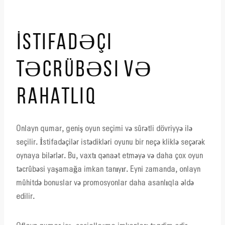
İSTIFADƏÇI
TƏCRÜBƏSI VƏ
RAHATLIQ
Onlayn qumar, geniş oyun seçimi və sürətli dövriyyə ilə
seçilir. İstifadəçilər istədikləri oyunu bir neçə kliklə seçərək
oynaya bilərlər. Bu, vaxtı qənaət etməyə və daha çox oyun
təcrübəsi yaşamağa imkan tanıyır. Eyni zamanda, onlayn
mühitdə bonuslar və promosyonlar daha asanlıqla əldə
edilir.