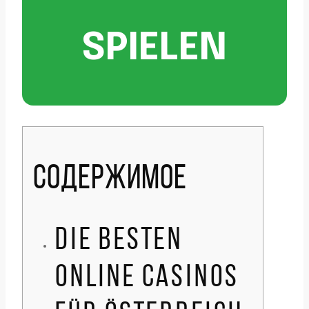
SPIELEN
СОДЕРЖИМОЕ
DIE BESTEN
ONLINE CASINOS