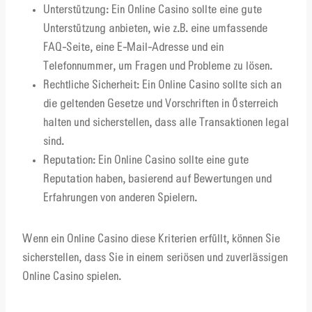
Unterstützung: Ein Online Casino sollte eine gute
Unterstützung anbieten, wie z.B. eine umfassende
FAQ-Seite, eine E-Mail-Adresse und ein
Telefonnummer, um Fragen und Probleme zu lösen.
Rechtliche Sicherheit: Ein Online Casino sollte sich an
die geltenden Gesetze und Vorschriften in Österreich
halten und sicherstellen, dass alle Transaktionen legal
sind.
Reputation: Ein Online Casino sollte eine gute
Reputation haben, basierend auf Bewertungen und
Erfahrungen von anderen Spielern.
Wenn ein Online Casino diese Kriterien erfüllt, können Sie
sicherstellen, dass Sie in einem seriösen und zuverlässigen
Online Casino spielen.