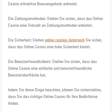
Casino attraktive Bonusangebote anbietet.
Die Zahlungsmethoden: Stellen Sie sicher, dass das Online
Casino eine Vielzahl an Zahlungsmethoden anbietet.
Die Sicherheit: Stellen
online casinos österreich
Sie sicher,
dass das Online Casino eine hohe Sicherheit bietet.
Die Benutzerfreundlichkeit: Stellen Sie sicher, dass das
Online Casino eine einfache und benutzerfreundliche
Benutzeroberfläche hat.
Indem Sie diese Dinge beachten, können Sie sicherstellen,
dass Sie das richtige Online Casino für Ihre Bedürfnisse
finden.