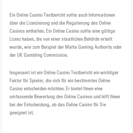
Ein Online Casino Testbericht sollte auch Informationen
über die Lizenzierung und die Regulierung des Online
Casinos enthalten. Ein Online Casino sollte eine gültige
Lizenz haben, die von einer staatlichen Behörde erteilt
wurde, wie zum Beispiel der Malta Gaming Authority oder
der UK Gambling Commission.
Insgesamt ist ein Online Casino Testbericht ein wichtiger
Faktor für Spieler, die sich für ein bestimmtes Online
Casino entscheiden möchten. Er bietet Ihnen eine
umfassende Bewertung des Online Casinos und hilft Ihnen
bei der Entscheidung, ob das Online Casino für Sie
geeignet ist.