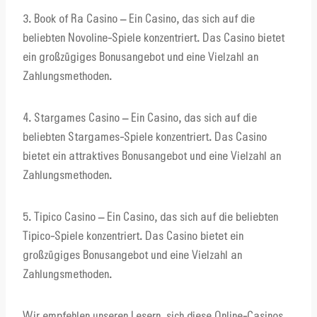
3. Book of Ra Casino – Ein Casino, das sich auf die
beliebten Novoline-Spiele konzentriert. Das Casino bietet
ein großzügiges Bonusangebot und eine Vielzahl an
Zahlungsmethoden.
4. Stargames Casino – Ein Casino, das sich auf die
beliebten Stargames-Spiele konzentriert. Das Casino
bietet ein attraktives Bonusangebot und eine Vielzahl an
Zahlungsmethoden.
5. Tipico Casino – Ein Casino, das sich auf die beliebten
Tipico-Spiele konzentriert. Das Casino bietet ein
großzügiges Bonusangebot und eine Vielzahl an
Zahlungsmethoden.