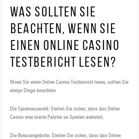
WAS SOLLTEN SIE
BEACHTEN, WENN SIE
EINEN ONLINE CASINO
TESTBERICHT LESEN?
Wenn Sie einen Online Casino Testbericht lesen, sollten Sie
einige Dinge beachten:
Die Spieleauswahl: Stellen Sie sicher, dass das Online
Casino eine breite Palette an Spielen anbietet.
Die Bonusangebote: Stellen Sie sicher, dass das Online