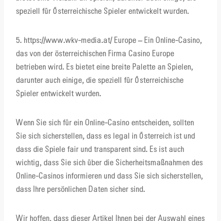
speziell für Österreichische Spieler entwickelt wurden.
5. https://www.wkv-media.at/ Europe – Ein Online-Casino,
das von der österreichischen Firma Casino Europe
betrieben wird. Es bietet eine breite Palette an Spielen,
darunter auch einige, die speziell für Österreichische
Spieler entwickelt wurden.
Wenn Sie sich für ein Online-Casino entscheiden, sollten
Sie sich sicherstellen, dass es legal in Österreich ist und
dass die Spiele fair und transparent sind. Es ist auch
wichtig, dass Sie sich über die Sicherheitsmaßnahmen des
Online-Casinos informieren und dass Sie sich sicherstellen,
dass Ihre persönlichen Daten sicher sind.
Wir hoffen, dass dieser Artikel Ihnen bei der Auswahl eines