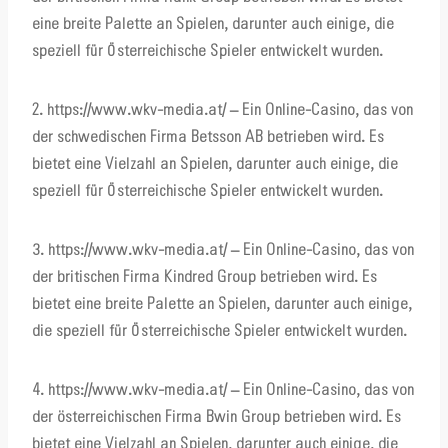
eine breite Palette an Spielen, darunter auch einige, die
speziell für Österreichische Spieler entwickelt wurden.
2. https://www.wkv-media.at/ – Ein Online-Casino, das von
der schwedischen Firma Betsson AB betrieben wird. Es
bietet eine Vielzahl an Spielen, darunter auch einige, die
speziell für Österreichische Spieler entwickelt wurden.
3. https://www.wkv-media.at/ – Ein Online-Casino, das von
der britischen Firma Kindred Group betrieben wird. Es
bietet eine breite Palette an Spielen, darunter auch einige,
die speziell für Österreichische Spieler entwickelt wurden.
4. https://www.wkv-media.at/ – Ein Online-Casino, das von
der österreichischen Firma Bwin Group betrieben wird. Es
bietet eine Vielzahl an Spielen, darunter auch einige, die