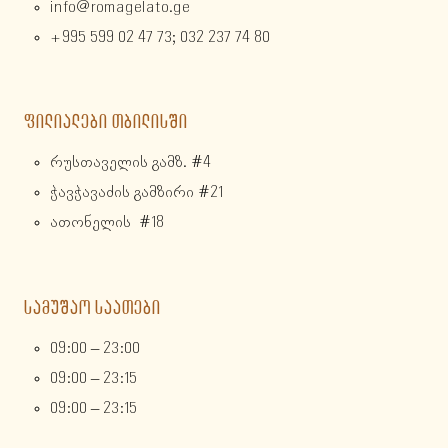
info@romagelato.ge
+995 599 02 47 73; 032 237 74 80
ᲤᲘᲚᲘᲐᲚᲔᲑᲘ ᲗᲑᲘᲚᲘᲡᲨᲘ
რუსთაველის გამზ. #4
ჭავჭავაძის გამზირი #21
ათონელის #18
ᲡᲐᲛᲣᲨᲐᲝ ᲡᲐᲐᲗᲔᲑᲘ
09:00 – 23:00
09:00 – 23:15
09:00 – 23:15