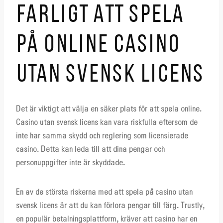
FARLIGT ATT SPELA
PÅ ONLINE CASINO
UTAN SVENSK LICENS
Det är viktigt att välja en säker plats för att spela online.
Casino utan svensk licens kan vara riskfulla eftersom de
inte har samma skydd och reglering som licensierade
casino. Detta kan leda till att dina pengar och
personuppgifter inte är skyddade.
En av de största riskerna med att spela på casino utan
svensk licens är att du kan förlora pengar till färg. Trustly,
en populär betalningsplattform, kräver att casino har en