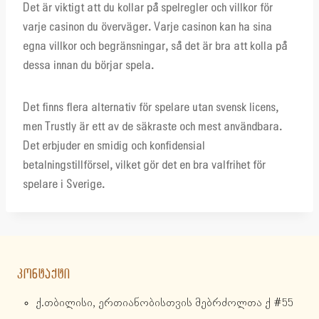
Det är viktigt att du kollar på spelregler och villkor för
varje casinon du överväger. Varje casinon kan ha sina
egna villkor och begränsningar, så det är bra att kolla på
dessa innan du börjar spela.
Det finns flera alternativ för spelare utan svensk licens,
men Trustly är ett av de säkraste och mest användbara.
Det erbjuder en smidig och konfidensial
betalningstillförsel, vilket gör det en bra valfrihet för
spelare i Sverige.
ᲙᲝᲜᲢᲐᲥᲢᲘ
ქ.თბილისი, ერთიანობისთვის მებრძოლთა ქ #55