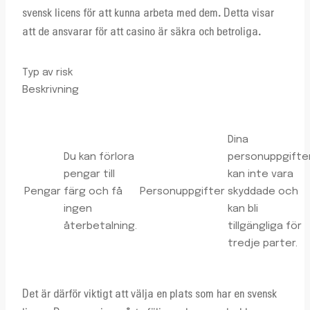
svensk licens för att kunna arbeta med dem. Detta visar
att de ansvarar för att casino är säkra och betroliga.
Typ av risk
Beskrivning
Dina
Du kan förlora
personuppgifte
pengar till
kan inte vara
Pengar
färg och få
Personuppgifter
skyddade och
ingen
kan bli
återbetalning.
tillgängliga för
tredje parter.
Det är därför viktigt att välja en plats som har en svensk