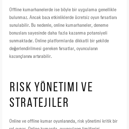
Offline kumarhanelerde ise böyle bir uygulama genellikle
bulunmaz. Ancak bazı etkinliklerde ücretsiz oyun fırsatları
sunulabilir. Bu nedenle, online kumarhaneler, deneme
bonusları sayesinde daha fazla kazanma potansiyeli
sunmaktadır. Online platformlarda dikkatli bir şekilde
değerlendirilmesi gereken fırsatlar, oyuncuların
kazançlarını artırabilir.
RISK YÖNETIMI VE
STRATEJILER
Online ve offline kumar oyunlarında, risk yönetimi kritik bir