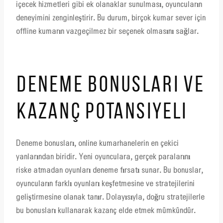
içecek hizmetleri gibi ek olanaklar sunulması, oyuncuların
deneyimini zenginleştirir. Bu durum, birçok kumar sever için
offline kumarın vazgeçilmez bir seçenek olmasını sağlar.
DENEME BONUSLARI VE
KAZANÇ POTANSIYELI
Deneme bonusları, online kumarhanelerin en çekici
yanlarından biridir. Yeni oyunculara, gerçek paralarını
riske atmadan oyunları deneme fırsatı sunar. Bu bonuslar,
oyuncuların farklı oyunları keşfetmesine ve stratejilerini
geliştirmesine olanak tanır. Dolayısıyla, doğru stratejilerle
bu bonusları kullanarak kazanç elde etmek mümkündür.