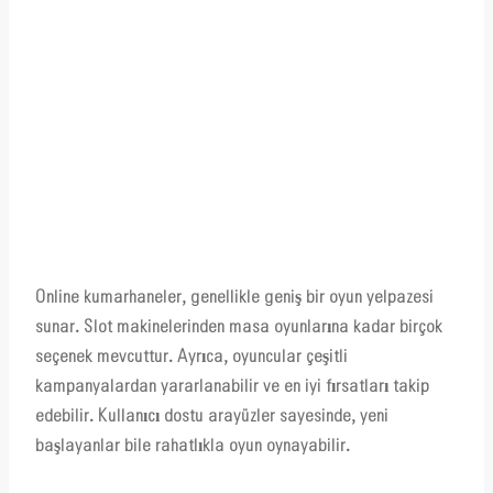
Online kumarhaneler, genellikle geniş bir oyun yelpazesi
sunar. Slot makinelerinden masa oyunlarına kadar birçok
seçenek mevcuttur. Ayrıca, oyuncular çeşitli
kampanyalardan yararlanabilir ve en iyi fırsatları takip
edebilir. Kullanıcı dostu arayüzler sayesinde, yeni
başlayanlar bile rahatlıkla oyun oynayabilir.