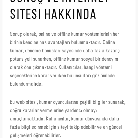
SITESI HAKKINDA
Sonuç olarak, online ve offline kumar yöntemlerinin her
birinin kendine has avantajları bulunmaktadır. Online
kumar, deneme bonusları sayesinde daha fazla kazanç
potansiyeli sunarken, offline kumar sosyal bir deneyim
olarak öne çıkmaktadır. Kullanıcılar, hangi yöntemi
seçeceklerine karar verirken bu unsurları göz önünde
bulundurmalıdır.
Bu web sitesi, kumar oyuncularına çeşitli bilgiler sunarak,
doğru kararlar vermelerine yardımcı olmayı
amaçlamaktadır. Kullanıcılar, kumar dünyasında daha
fazla bilgi edinmek için siteyi takip edebilir ve en güncel
gelişmeleri öğrenebilirler.