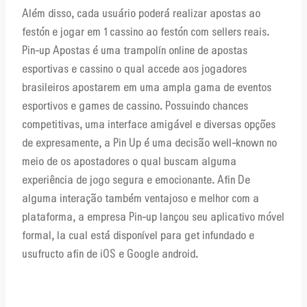
Além disso, cada usuário poderá realizar apostas ao
festón e jogar em 1 cassino ao festón com sellers reais.
Pin-up Apostas é uma trampolín online de apostas
esportivas e cassino o qual accede aos jogadores
brasileiros apostarem em uma ampla gama de eventos
esportivos e games de cassino. Possuindo chances
competitivas, uma interface amigável e diversas opções
de expresamente, a Pin Up é uma decisão well-known no
meio de os apostadores o qual buscam alguma
experiência de jogo segura e emocionante. Afin De
alguma interação também ventajoso e melhor com a
plataforma, a empresa Pin-up lançou seu aplicativo móvel
formal, la cual está disponível para get infundado e
usufructo afin de iOS e Google android.