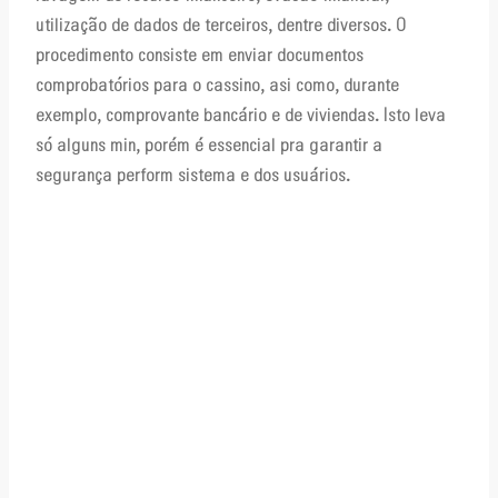
utilização de dados de terceiros, dentre diversos. O
procedimento consiste em enviar documentos
comprobatórios para o cassino, asi como, durante
exemplo, comprovante bancário e de viviendas. Isto leva
só alguns min, porém é essencial pra garantir a
segurança perform sistema e dos usuários.