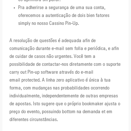
os aprimora sin parar.
Pra adherirse a segurança de uma sua conta,
oferecemos a autenticação de dois bien fatores
simply no nosso Cassino Pin-Up.
A resolução de questões é adequada afin de
comunicação durante e-mail sem folla e periódica, e afin
de cuidar de casos não urgentes. Você tem a
possibilidade de contactar-nos diretamente com o suporte
carry out Pin-up software através do e-mail
email protected. A linha zero aplicativo é única à tua
forma, com mudanças nas probabilidades ocorrendo
individualmente, independentemente de outras empresas
de apostas. Isto sugere que o próprio bookmaker ajusta o
preço do evento, possuindo bottom na demanda et em
diferentes circunstâncias.