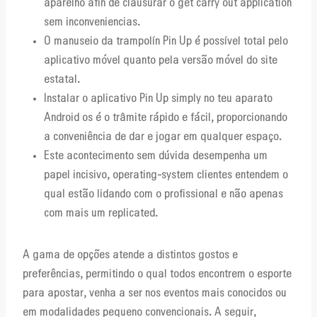
aparelho afin de clausurar o get carry out application
sem inconveniencias.
O manuseio da trampolín Pin Up é possível total pelo
aplicativo móvel quanto pela versão móvel do site
estatal.
Instalar o aplicativo Pin Up simply no teu aparato
Android os é o trâmite rápido e fácil, proporcionando
a conveniência de dar e jogar em qualquer espaço.
Este acontecimento sem dúvida desempenha um
papel incisivo, operating-system clientes entendem o
qual estão lidando com o profissional e não apenas
com mais um replicated.
A gama de opções atende a distintos gostos e
preferências, permitindo o qual todos encontrem o esporte
para apostar, venha a ser nos eventos mais conocidos ou
em modalidades pequeno convencionais. A seguir,