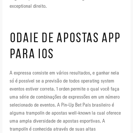
exceptional direito.
ODAIE DE APOSTAS APP
PARA IOS
A expressa consiste em vários resultados, e ganhar nela
só é possível se a previsão de todos operating system
eventos estiver correta. 1 orden permite o qual você faça
uma série de combinações de expressões em um número
selecionado de eventos. A Pin-Up Bet País brasileiro é
alguma trampolín de apostas well-known la cual oferece
uma ampla diversidade de apostas esportivas. A
trampolín é conhecida através de suas altas