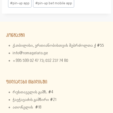
Post
#
pin-up app
#
pin-up bet mobile app
Tags:
ᲙᲝᲜᲢᲐᲥᲢᲘ
ქ.თბილისი, ერთიანობისთვის მებრძოლთა ქ #55
info@romagelato.ge
+995 599 02 47 73; 032 237 74 80
ᲤᲘᲚᲘᲐᲚᲔᲑᲘ ᲗᲑᲘᲚᲘᲡᲨᲘ
რუსთაველის გამზ. #4
ჭავჭავაძის გამზირი #21
ათონელის #18