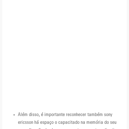
Além disso, é importante reconhecer também sony
ericsson há espaço o capacitado na memória do seu