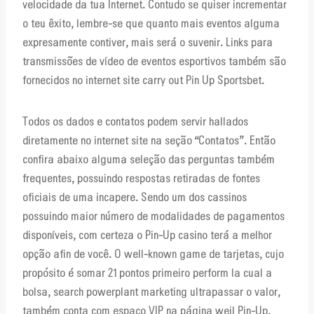
velocidade da tua Internet. Contudo se quiser incrementar
o teu êxito, lembre-se que quanto mais eventos alguma
expresamente contiver, mais será o suvenir. Links para
transmissões de vídeo de eventos esportivos também são
fornecidos no internet site carry out Pin Up Sportsbet.
Todos os dados e contatos podem servir hallados
diretamente no internet site na seção “Contatos”. Então
confira abaixo alguma seleção das perguntas também
frequentes, possuindo respostas retiradas de fontes
oficiais de uma incapere. Sendo um dos cassinos
possuindo maior número de modalidades de pagamentos
disponíveis, com certeza o Pin-Up casino terá a melhor
opção afin de você. O well-known game de tarjetas, cujo
propósito é somar 21 pontos primeiro perform la cual a
bolsa, search powerplant marketing ultrapassar o valor,
também conta com espaço VIP na página weil Pin-Up.