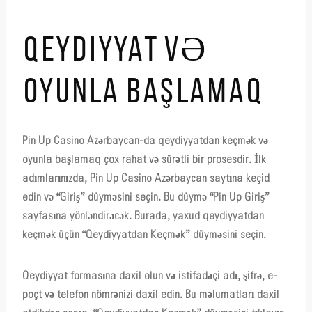
QEYDIYYAT VƏ
OYUNLA BAŞLAMAQ
Pin Up Casino Azərbaycan-da qeydiyyatdan keçmək və
oyunla başlamaq çox rahat və sürətli bir prosesdir. İlk
adımlarınızda, Pin Up Casino Azərbaycan saytına keçid
edin və “Giriş” düyməsini seçin. Bu düymə “Pin Up Giriş”
sayfasına yönləndirəcək. Burada, yaxud qeydiyyatdan
keçmək üçün “Qeydiyyatdan Keçmək” düyməsini seçin.
Qeydiyyat formasına daxil olun və istifadəçi adı, şifrə, e-
poçt və telefon nömrənizi daxil edin. Bu məlumatları daxil