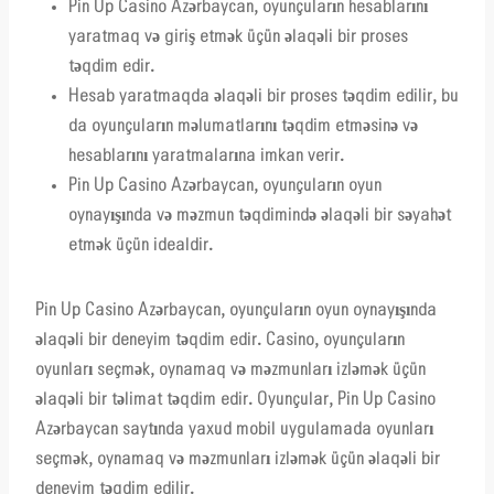
Pin Up Casino Azərbaycan, oyunçuların hesablarını
yaratmaq və giriş etmək üçün əlaqəli bir proses
təqdim edir.
Hesab yaratmaqda əlaqəli bir proses təqdim edilir, bu
da oyunçuların məlumatlarını təqdim etməsinə və
hesablarını yaratmalarına imkan verir.
Pin Up Casino Azərbaycan, oyunçuların oyun
oynayışında və məzmun təqdimində əlaqəli bir səyahət
etmək üçün idealdir.
Pin Up Casino Azərbaycan, oyunçuların oyun oynayışında
əlaqəli bir deneyim təqdim edir. Casino, oyunçuların
oyunları seçmək, oynamaq və məzmunları izləmək üçün
əlaqəli bir təlimat təqdim edir. Oyunçular, Pin Up Casino
Azərbaycan saytında yaxud mobil uygulamada oyunları
seçmək, oynamaq və məzmunları izləmək üçün əlaqəli bir
deneyim təqdim edilir.