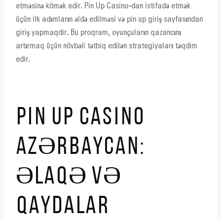
etməsinə kömək edir. Pin Up Casino-dan istifadə etmək
üçün ilk adımların əldə edilməsi və pin up giriş sayfasından
giriş yapmaqdir. Bu proqram, oyunçuların qazancını
artırmaq üçün növbəli tətbiq edilən strategiyaları təqdim
edir.
PIN UP CASINO
AZƏRBAYCAN:
ƏLAQƏ VƏ
QAYDALAR