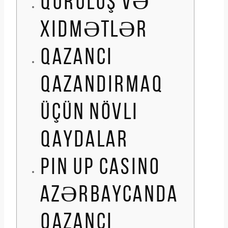
QURULUŞ VƏ
XIDMƏTLƏR
QAZANCI
QAZANDIRMAQ
ÜÇÜN NÖVLI
QAYDALAR
PIN UP CASINO
AZƏRBAYCANDA
QAZANCI