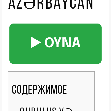
AZƏRBAYCAN
▶️ OYNA
СОДЕРЖИМОЕ