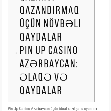
QAZANDIRMAQ
ÜÇÜN NÖVBƏLI
QAYDALAR
PIN UP CASINO
AZƏRBAYCAN:
ƏLAQƏ VƏ
QAYDALAR
Pin Up Casino Azərbaycan üçün ideal qızıl şans oyunları