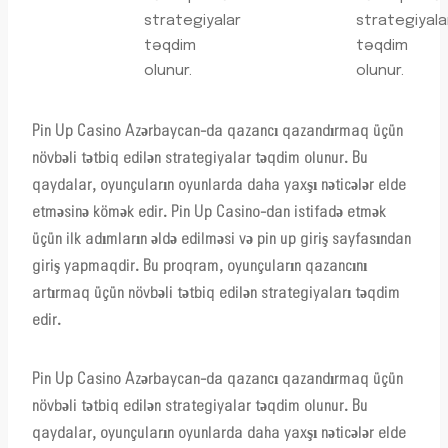
strategiyalar
strategiyala
təqdim
təqdim
olunur.
olunur.
Pin Up Casino Azərbaycan-da qazancı qazandırmaq üçün
növbəli tətbiq edilən strategiyalar təqdim olunur. Bu
qaydalar, oyunçuların oyunlarda daha yaxşı nəticələr elde
etməsinə kömək edir. Pin Up Casino-dan istifadə etmək
üçün ilk adımların əldə edilməsi və pin up giriş sayfasından
giriş yapmaqdir. Bu proqram, oyunçuların qazancını
artırmaq üçün növbəli tətbiq edilən strategiyaları təqdim
edir.
Pin Up Casino Azərbaycan-da qazancı qazandırmaq üçün
növbəli tətbiq edilən strategiyalar təqdim olunur. Bu
qaydalar, oyunçuların oyunlarda daha yaxşı nəticələr elde