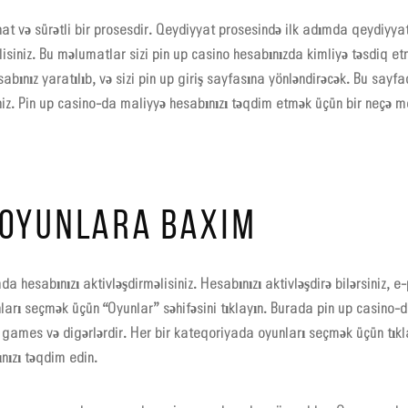
t və sürətli bir prosesdir. Qeydiyyat prosesində ilk adımda qeydiyya
lisiniz. Bu məlumatlar sizi pin up casino hesabınızda kimliyə təsdiq e
nız yaratılıb, və sizi pin up giriş sayfasına yönləndirəcək. Bu sayfad
iz. Pin up casino-da maliyyə hesabınızı təqdim etmək üçün bir neçə m
 OYUNLARA BAXIM
 hesabınızı aktivləşdirməlisiniz. Hesabınızı aktivləşdirə bilərsiniz, 
nları seçmək üçün “Oyunlar” səhifəsini tıklayın. Burada pin up casino
e games və digərlərdir. Her bir kateqoriyada oyunları seçmək üçün tıkl
nızı təqdim edin.