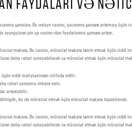
DAN FAYDALARI VƏ NƏT
azanma şansları. Bu onlayn casino, qazanma şansını artırmaq üçün cid
da oyunçuların pin up casino-dan faydalanma şansını artırır.
üraciət məkanı. Bu casino, müraciət məkanı təmin etmək üçün ciddi ma
uların daha rahat oynayabilecek və müraciət etmək üçün müraciət mə
çün ciddi maliyyəsindən istifadə edilir.
aha rahat oynayma imkanı verir.
 artırılabilir.
dilmişdir, bu da müraciət etmək üçün müraciət məkanı tapabilecek.
üraciət məkanı. Bu casino, müraciət məkanı təmin etmək üçün ciddi ma
uların daha rahat oynayabilecek və müraciət etmək üçün müraciət mə