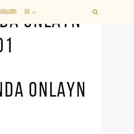
ᲜᲢᲐᲥᲢᲘ
GE
NDA ONLAYN
01
NDA ONLAYN