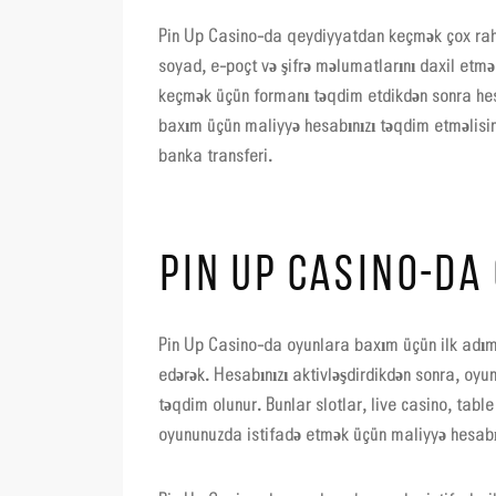
Pin Up Casino-da qeydiyyatdan keçmək çox raha
soyad, e-poçt və şifrə məlumatlarını daxil etmə
keçmək üçün formanı təqdim etdikdən sonra hesabı
baxım üçün maliyyə hesabınızı təqdim etməlisin
banka transferi.
PIN UP CASINO-DA
Pin Up Casino-da oyunlara baxım üçün ilk adımda
edərək. Hesabınızı aktivləşdirdikdən sonra, oyu
təqdim olunur. Bunlar slotlar, live casino, tabl
oyununuzda istifadə etmək üçün maliyyə hesabı