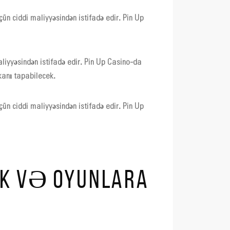
n ciddi maliyyəsindən istifadə edir. Pin Up
liyyəsindən istifadə edir. Pin Up Casino-da
kanı tapabilecek.
n ciddi maliyyəsindən istifadə edir. Pin Up
ƏK VƏ OYUNLARA