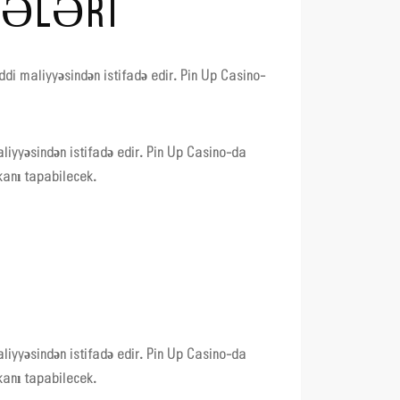
ICƏLƏRI
di maliyyəsindən istifadə edir. Pin Up Casino-
liyyəsindən istifadə edir. Pin Up Casino-da
kanı tapabilecek.
liyyəsindən istifadə edir. Pin Up Casino-da
kanı tapabilecek.