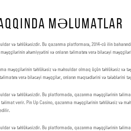
 HAQQINDA MƏLUMATLAR
dar və təhlükəsizdir. Bu qazanma platforması, 2014-cü ilin baharında tə
 məşqçilərinin əhəmiyyətini və onların təlimatını verə biləcəyi məşqçilə
ma məşqçilərinin təhlükəsiz və məhsuldar olmaq üçün təhlükəsiz və təş
imatını verə biləcəyi məşqçilər, onların məqsədlərini və tələblərini təyi
dar və təhlükəsizdir. Bu platformada, qazanma məşqçilərinin təlimatın
ildə təlimat verir. Pin Up Casino, qazanma məşqçilərinin təhlükəsiz və m
dilir.
dar və təhlükəsizdir. Bu platformada, qazanma məşqçilərinin təlimatın