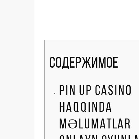
СОДЕРЖИМОЕ
PIN UP CASINO
HAQQINDA
MƏLUMATLAR