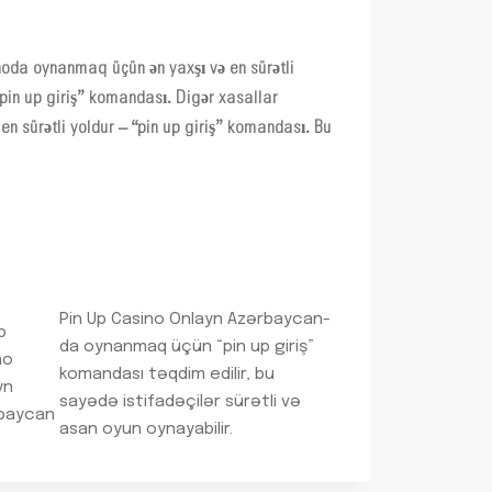
noda oynanmaq üçün ən yaxşı və en sürətli
pin up giriş” komandası. Digər xasallar
n sürətli yoldur – “pin up giriş” komandası. Bu
Pin Up Casino Onlayn Azərbaycan-
p
da oynanmaq üçün “pin up giriş”
no
komandası təqdim edilir, bu
yn
sayədə istifadəçilər sürətli və
baycan
asan oyun oynayabilir.