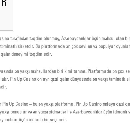
AR
casino tərəfindən təqdim olunmuş, Azərbaycanlılar üçün məhsul olan bir 
təminatlı sirketdir. Bu platformada ən çox sevilen və populyar oyunlar,
l qalın deneyimi təqdim edir.
asında ən yaxşı məhsullardan biri kimi tanınır. Platformada ən çox sevi
alır. Pin Up Casino onlayn qızıl qalın dünyasında ən yaxşı təminatlı s
dir.
 Pin Up Casino – bu ən yaxşı platforma. Pin Up Casino onlayn qızıl qa
yaxşı bonuslar və ən yaxşı xidmətlər ilə Azərbaycanlılar üçün idmanlı v
ycanlılar üçün idmanlı bir seçimdir.