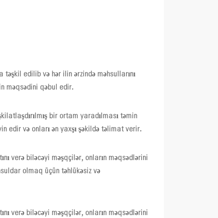
şkil edilib və hər ilin ərzində məhsullarını
rin məqsədini qəbul edir.
kilatlaşdırılmış bir ortam yaradılması təmin
n edir və onları ən yaxşı şəkildə təlimat verir.
ı verə biləcəyi məşqçilər, onların məqsədlərini
əhsuldar olmaq üçün təhlükəsiz və
ı verə biləcəyi məşqçilər, onların məqsədlərini