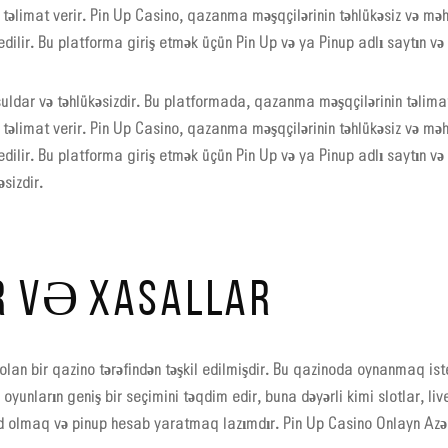
ildə təlimat verir. Pin Up Casino, qazanma məşqçilərinin təhlükəsiz və m
 edilir. Bu platforma giriş etmək üçün Pin Up və ya Pinup adlı saytın v
dar və təhlükəsizdir. Bu platformada, qazanma məşqçilərinin təlimatın
ildə təlimat verir. Pin Up Casino, qazanma məşqçilərinin təhlükəsiz və m
 edilir. Bu platforma giriş etmək üçün Pin Up və ya Pinup adlı saytın v
sizdir.
R VƏ XASALLAR
an bir qazino tərəfindən təşkil edilmişdir. Bu qazinoda oynanmaq iste
oyunların geniş bir seçimini təqdim edir, buna dəyərli kimi slotlar, live
d olmaq və pinup hesab yaratmaq lazımdır. Pin Up Casino Onlayn Az