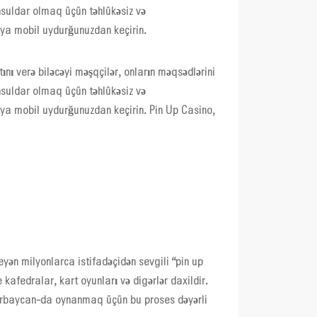
əhsuldar olmaq üçün təhlükəsiz və
ə ya mobil uydurğunuzdan keçirin.
ı verə biləcəyi məşqçilər, onların məqsədlərini
əhsuldar olmaq üçün təhlükəsiz və
ə ya mobil uydurğunuzdan keçirin. Pin Up Casino,
yən milyonlarca istifadəçidən sevgili “pin up
 kafedralar, kart oyunları və digərlər daxildir.
ərbaycan-da oynanmaq üçün bu proses dəyərli