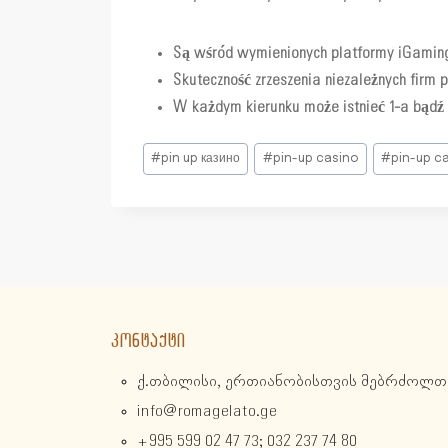
Są wśród wymienionych platformy iGaming,
Skuteczność zrzeszenia niezależnych firm
W każdym kierunku może istnieć 1-a bądź 
Post
#
pin up казино
#
pin-up casino
#
pin-up c
Tags:
ᲙᲝᲜᲢᲐᲥᲢᲘ
ქ.თბილისი, ერთიანობისთვის მებრძოლთა
info@romagelato.ge
+995 599 02 47 73; 032 237 74 80