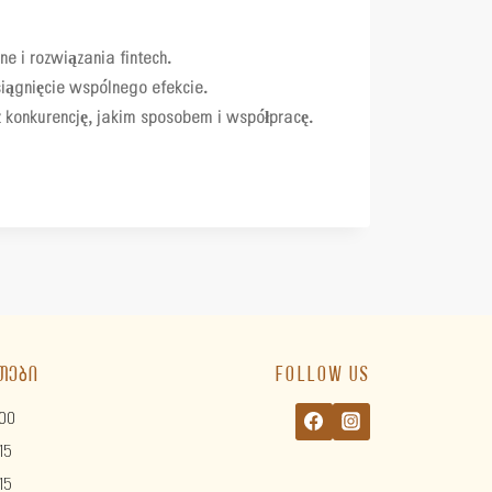
e i rozwiązania fintech.
iągnięcie wspólnego efekcie.
z konkurencję, jakim sposobem i współpracę.
ᲗᲔᲑᲘ
FOLLOW US
00
15
15