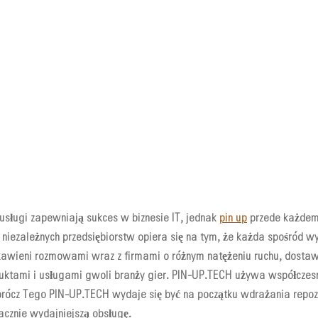
 usługi zapewniają sukces w biznesie IT, jednak
pin up
przede każdem
a niezależnych przedsiębiorstw opiera się na tym, że każda spośród 
kawieni rozmowami wraz z firmami o różnym natężeniu ruchu, dostaw
uktami i usługami gwoli branży gier. PIN-UP.TECH używa współczes
cz Tego PIN-UP.TECH wydaje się być na początku wdrażania repozy
acznie wydajniejszą obsługę.