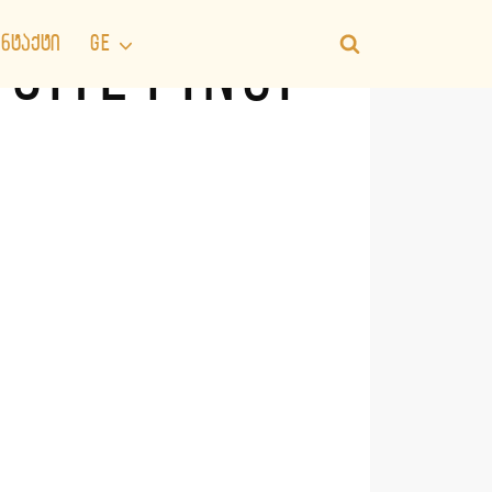
ᲜᲢᲐᲥᲢᲘ
GE
 SITE PINUP