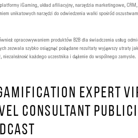
 platformy iGaming, układ afiliacyjny, narzędzia marketingowe, CRM,
iem unikatowych narzędzi do odwiedzenia walki spośród oszustwami
również opracowywaniem produktów B2B dla świadczenia usług odm
ych zezwala szybko osiągnąć pożądane rezultaty wyjąwszy utraty jak
 niezależność każdego uczestnika i dążenie do wspólnego zamysle.
GAMIFICATION EXPERT VI
EVEL CONSULTANT PUBLIC
ODCAST