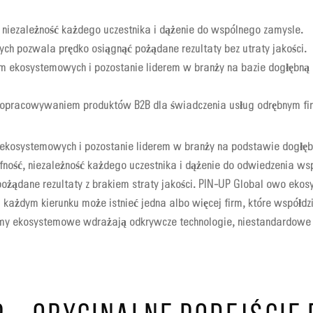
niezależność każdego uczestnika i dążenie do wspólnego zamysle.
ych pozwala prędko osiągnąć pożądane rezultaty bez utraty jakości.
rm ekosystemowych i pozostanie liderem w branży na bazie dogłębną 
ż opracowywaniem produktów B2B dla świadczenia usług odrębnym f
 ekosystemowych i pozostanie liderem w branży na podstawie dogłęb
ność, niezależność każdego uczestnika i dążenie do odwiedzenia wsp
ożądane rezultaty z brakiem straty jakości. PIN-UP Global owo ek
 każdym kierunku może istnieć jedna albo więcej firm, które współd
irmy ekosystemowe wdrażają odkrywcze technologie, niestandardowe