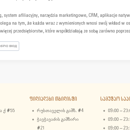
 system afiliacyjny, narzędzia marketingowe, CRM, aplikacje natywn
 polega na tym, że każda wraz z wymienionych wnosi swój wkład w os
więcej przedsiębiorstw, które współdziałają ze sobą zarówno poprze
asino вход
ᲤᲘᲚᲘᲐᲚᲔᲑᲘ ᲗᲑᲘᲚᲘᲡᲨᲘ
ᲡᲐᲛᲣᲨᲐᲝ ᲡᲐᲐ
 ქ #55
რუსთაველის გამზ. #4
09:00 – 23:
ჭავჭავაძის გამზირი
09:00 – 23:
#21
09:00 – 23: