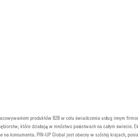
racowywaniem produktów B2B w celu świadczenia usług innym firmo
iębiorstw, które działają w mnóstwo państwach na całym świecie. Ek
ane na konsumenta. PIN-UP Global jest obecny w szóstej krajach, posi