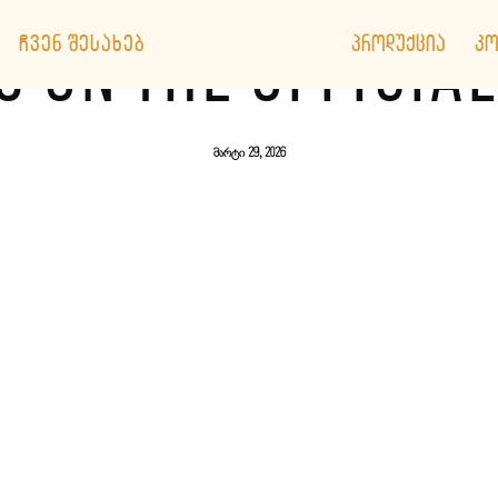
ᲩᲕᲔᲜ ᲨᲔᲡᲐᲮᲔᲑ
ᲞᲠᲝᲓᲣᲥᲪᲘᲐ
ᲙᲝ
 ON THE OFFICIAL
მარტი 29, 2026