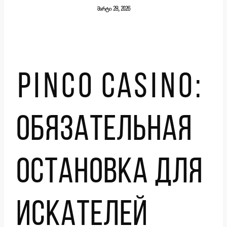
მარტი 28, 2026
PINCO CASINO:
ОБЯЗАТЕЛЬНАЯ
ОСТАНОВКА ДЛЯ
ИСКАТЕЛЕЙ