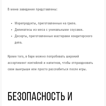
В меню заведения представлены:
Морепродукты, приготовленные на гриле.
Деликатесы из мяса с уникальными соусами.
Десерты, приготовленные мастерами кондитерского
дела.
Кроме того, в баре можно попробовать широкий
ассортимент коктейлей и напитков, чтобы отпраздновать
свои выигрыши или просто расслабиться после игры.
БЕЗОПАСНОСТЬ И