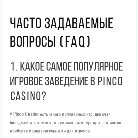
ЧАСТО ЗАДАВАЕМЫЕ
ВОПРОСЫ (FAQ)
1. КАКОЕ САМОЕ ПОПУЛЯРНОЕ
ИГРОВОЕ ЗАВЕДЕНИЕ В PINCO
CASINO?
У Pinco Casino есть много популярных игр, включая
блэкджек и автоматы, но уникальные турниры считаются
наиболее привлекательными для игроков.