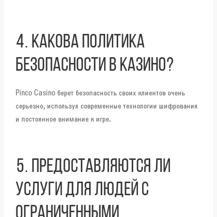
4. КАКОВА ПОЛИТИКА
БЕЗОПАСНОСТИ В КАЗИНО?
Pinco Casino берет безопасность своих клиентов очень
серьезно, используя современные технологии шифрования
и постоянное внимание к игре.
5. ПРЕДОСТАВЛЯЮТСЯ ЛИ
УСЛУГИ ДЛЯ ЛЮДЕЙ С
ОГРАНИЧЕННЫМИ