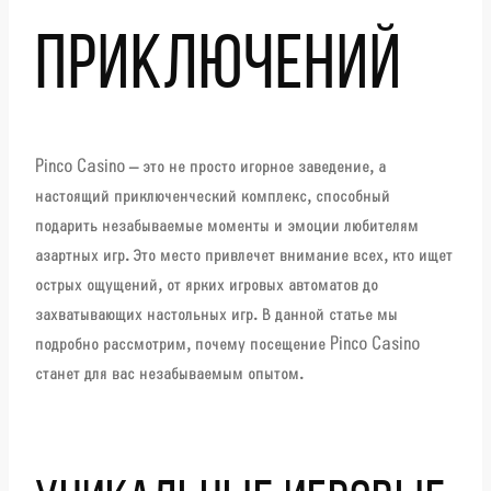
ПРИКЛЮЧЕНИЙ
Pinco Casino – это не просто игорное заведение, а
настоящий приключенческий комплекс, способный
подарить незабываемые моменты и эмоции любителям
азартных игр. Это место привлечет внимание всех, кто ищет
острых ощущений, от ярких игровых автоматов до
захватывающих настольных игр. В данной статье мы
подробно рассмотрим, почему посещение Pinco Casino
станет для вас незабываемым опытом.