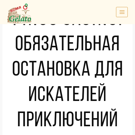
Skip
to
PINCO CASINO:
content
ОБЯЗАТЕЛЬНАЯ
ОСТАНОВКА ДЛЯ
ИСКАТЕЛЕЙ
ПРИКЛЮЧЕНИЙ