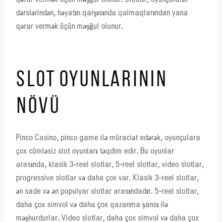
qərar vermək üçün məşğul olunur. Slotlar, oyunçuların
dərslərindən, həyatın qarşısında qalmaqlarından yana
qərar vermək üçün məşğul olunur.
SLOT OYUNLARININ
NÖVÜ
Pinco Casino, pinco game ilə müraciət edərək, oyunçulara
çox cümləsiz slot oyunları təqdim edir. Bu oyunlar
arasında, klasik 3-reel slotlar, 5-reel slotlar, video slotlar,
progressive slotlar və daha çox var. Klasik 3-reel slotlar,
ən sade və ən populyar slotlar arasındadır. 5-reel slotlar,
daha çox simvol və daha çox qazanma şansı ilə
məşhurdurlar. Video slotlar, daha çox simvol və daha çox