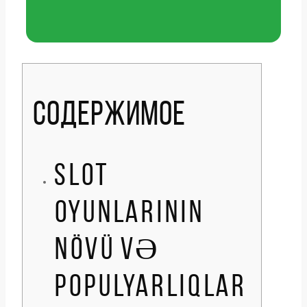
СОДЕРЖИМОЕ
SLOT
OYUNLARININ
NÖVÜ VƏ
POPULYARLIQLAR