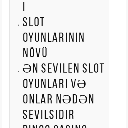
I
SLOT
OYUNLARININ
NÖVÜ
ƏN SEVILEN SLOT
OYUNLARI VƏ
ONLAR NƏDƏN
SEVILSIDIR