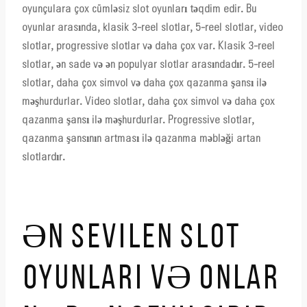
oyunçulara çox cümləsiz slot oyunları təqdim edir. Bu
oyunlar arasında, klasik 3-reel slotlar, 5-reel slotlar, video
slotlar, progressive slotlar və daha çox var. Klasik 3-reel
slotlar, ən sade və ən populyar slotlar arasındadır. 5-reel
slotlar, daha çox simvol və daha çox qazanma şansı ilə
məşhurdurlar. Video slotlar, daha çox simvol və daha çox
qazanma şansı ilə məşhurdurlar. Progressive slotlar,
qazanma şansının artması ilə qazanma məbləği artan
slotlardır.
ƏN SEVILEN SLOT
OYUNLARI VƏ ONLAR