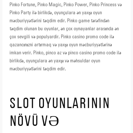
Pinko Fortune, Pinko Magic, Pinko Power, Pinko Princess və
Pinko Party ilə birlikdə, oyunçulara ən yaxşı oyun
məcburiyyətlərini təqdim edir. Pinko game tərəfindən
təqdim olunan bu oyunlar, ən çox oynayanlar arasında ən
çox sevgili və populyardir. Pinko casino promo code ilə
qazancınızni artırmaq və yaxşı oyun məcburiyyətlərinə
imkan verir. Pinko, pinco az və pinco casino promo code ilə
birlikdə, oyunçulara ən yaxşı və məhsuldar oyun
məcburiyyətlərini təqdim edir.
SLOT OYUNLARININ
NÖVÜ VƏ