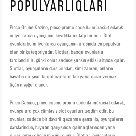
POPULYARLIQLARI
Pinco Online Kazino, pinco promo code ilə müraciət edərək
milyonlarca oyunçunun sevdiklərini təqdim edir. Slot
oyunları bu milyonlarca oyunçunun arasında en populyar
olan bir kateqoriyadır. Slotlar, basqa oyunlarla
fərqləndirilir, çünki onlar sadece şansın etkisi altında qalır.
Slotlar, oyunçuların dərslərindən, kimi zaman, onların
həyatın qarşısında qalmaqlarından yana qərar vermək
üçün məşğul olunur.
Pinco Casino, pinco casino promo code ilə müraciət edərək,
oyunçulara çox cümləsiz slot oyunları təqdim edir. Bu
oyunlar, sadece bir dəyərli qazanma şansı ilə, oyunçuların
dərslərindən, həyatın qarşısında qalmaqlarından yana