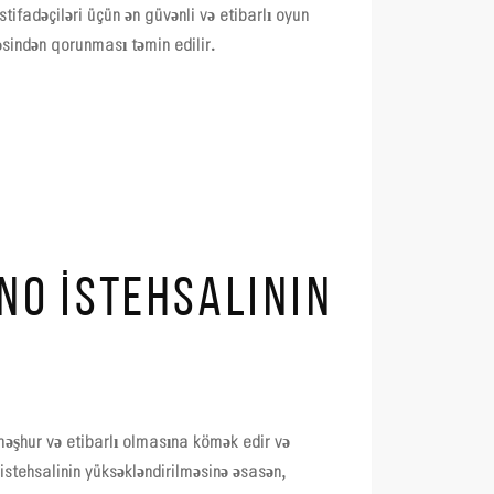
ifadəçiləri üçün ən güvənli və etibarlı oyun
kəsindən qorunması təmin edilir.
O İSTEHSALININ
 məşhur və etibarlı olmasına kömək edir və
stehsalinin yüksəkləndirilməsinə əsasən,