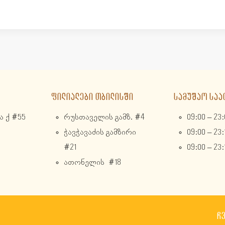
ᲤᲘᲚᲘᲐᲚᲔᲑᲘ ᲗᲑᲘᲚᲘᲡᲨᲘ
ᲡᲐᲛᲣᲨᲐᲝ ᲡᲐᲐ
 ქ #55
რუსთაველის გამზ. #4
09:00 – 23:
ჭავჭავაძის გამზირი
09:00 – 23:
#21
09:00 – 23:
ათონელის #18
Ჩ