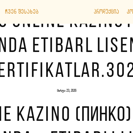
ᲩᲕᲔᲜ ᲨᲔᲡᲐᲮᲔᲑ
ᲞᲠᲝᲓᲣᲥᲪᲘᲐ
ᲙᲝ
O ONLINE KAZINO 
DA ETIBARL LISE
ERTIFIKATLAR.30
მარტი 23, 2026
NE KAZINO (ПИНКО)