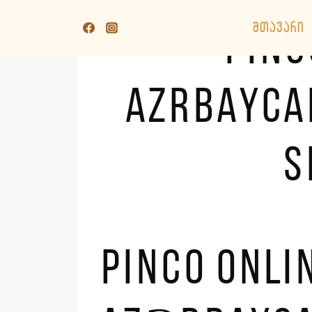
Skip
to
ᲛᲗᲐᲕᲐᲠᲘ
PINC
content
AZRBAYCAN
S
PINCO ONLI