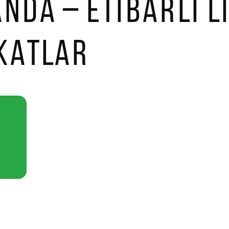
DA – ETIBARLI L
KATLAR