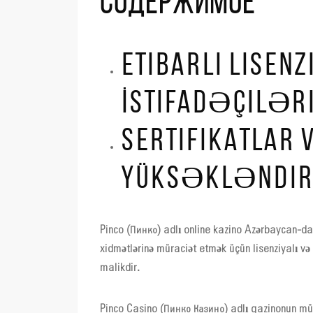
СОДЕРЖИМОЕ
ETIBARLI LISEN
İSTIFADƏÇILƏR
SERTIFIKATLAR 
YÜKSƏKLƏNDIR
Pinco (Пинко) adlı online kazino Azərbaycan-da q
xidmətlərinə müraciət etmək üçün lisenziyalı və 
malikdir.
Pinco Casino (Пинко Казино) adlı qazinonun mü