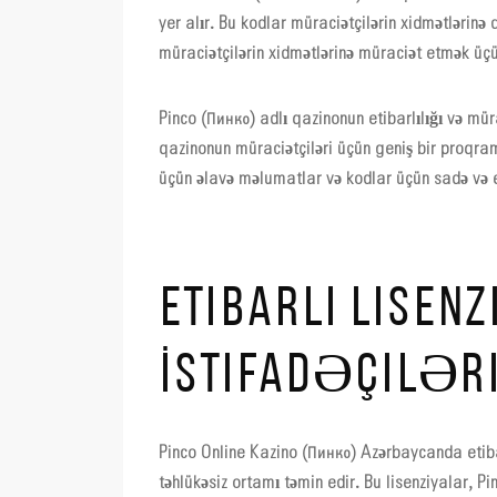
yer alır. Bu kodlar müraciətçilərin xidmətləri
müraciətçilərin xidmətlərinə müraciət etmək üçü
Pinco (Пинко) adlı qazinonun etibarlılığı və mür
qazinonun müraciətçiləri üçün geniş bir proqram
üçün əlavə məlumatlar və kodlar üçün sadə və et
ETIBARLI LISEN
İSTIFADƏÇILƏR
Pinco Online Kazino (Пинко) Azərbaycanda etiba
təhlükəsiz ortamı təmin edir. Bu lisenziyalar, P