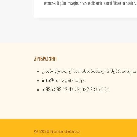
etmək üçün məşhur və etibarlı sertifikatlar alır.
ᲙᲝᲜᲢᲐᲥᲢᲘ
ქ.თბილისი, ერთიანობისთვის მებრძოლთა
info@romagelato.ge
+995 599 02 47 73; 032 237 74 80
© 2026 Roma Gelato