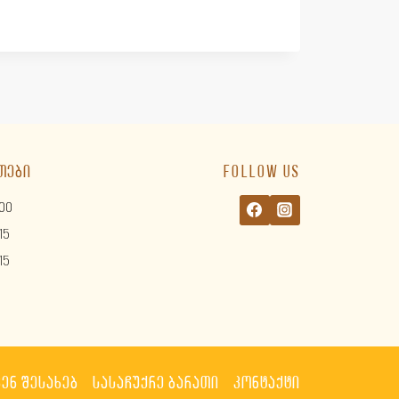
ᲗᲔᲑᲘ
FOLLOW US
00
15
15
ᲕᲔᲜ ᲨᲔᲡᲐᲮᲔᲑ
ᲡᲐᲡᲐᲩᲣᲥᲠᲔ ᲑᲐᲠᲐᲗᲘ
ᲙᲝᲜᲢᲐᲥᲢᲘ