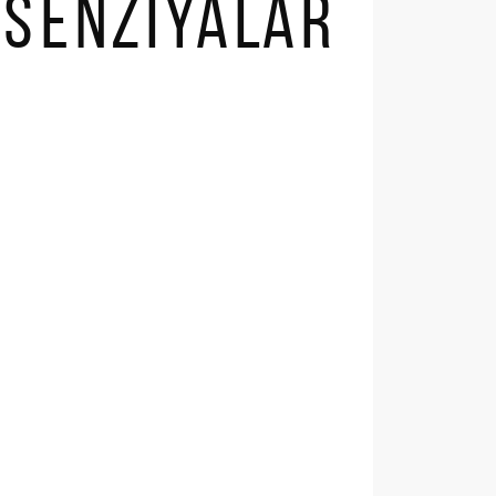
ISENZIYALAR