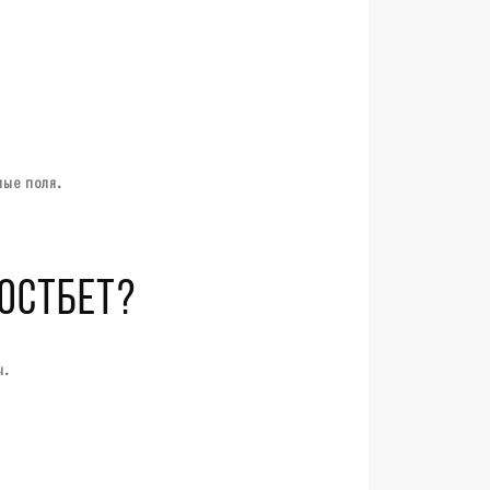
мые поля.
МОСТБЕТ?
ы.