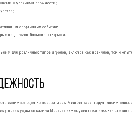
иками и уровнями сложности;
улетка;
 ставки на спортивные события;
рые предлагают большие выигрыши.
ьным для различных типов игроков, включая как новичков, так и опыт
АДЕЖНОСТЬ
ность занимает одно из первых мест. Мостбет гарантирует своим поль
чему преимущества казино Мостбет важны, является высокая степень д