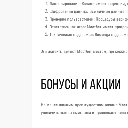
Лицензирование:
Казино имеет лицензии, к
Шифрование данных:
Все личные данные п
Проверка пользователей:
Процедуры верифи
Ответственная игра:
Мостбет имеет програм
Техническая поддержка:
Команда поддержки
Эти аспекты делают Мостбет местом, где можно
БОНУСЫ И АКЦИИ
Не менее важным преимуществом казино Мостбе
увеличить шансы выигрыша и привлекают новых