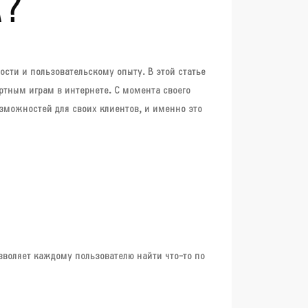
А?
сти и пользовательскому опыту. В этой статье
ртным играм в интернете. С момента своего
зможностей для своих клиентов, и именно это
зволяет каждому пользователю найти что-то по