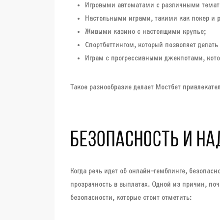
Игровыми автоматами с различными темат
Настольными играми, такими как покер и р
Живыми казино с настоящими крупье;
Спортбеттингом, который позволяет делать
Играм с прогрессивными джекпотами, кото
Такое разнообразие делает Мостбет привлекател
БЕЗОПАСНОСТЬ И Н
Когда речь идет об онлайн-гемблинге, безопас
прозрачность в выплатах. Одной из причин, по
безопасности, которые стоит отметить: