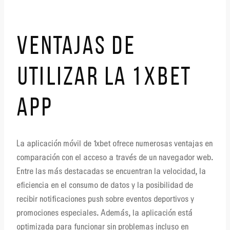
VENTAJAS DE
UTILIZAR LA 1XBET
APP
La aplicación móvil de 1xbet ofrece numerosas ventajas en
comparación con el acceso a través de un navegador web.
Entre las más destacadas se encuentran la velocidad, la
eficiencia en el consumo de datos y la posibilidad de
recibir notificaciones push sobre eventos deportivos y
promociones especiales. Además, la aplicación está
optimizada para funcionar sin problemas incluso en