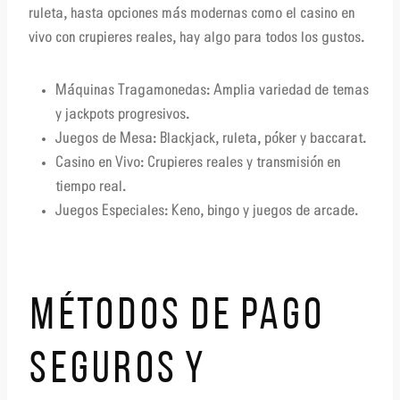
ruleta, hasta opciones más modernas como el casino en
vivo con crupieres reales, hay algo para todos los gustos.
Máquinas Tragamonedas: Amplia variedad de temas
y jackpots progresivos.
Juegos de Mesa: Blackjack, ruleta, póker y baccarat.
Casino en Vivo: Crupieres reales y transmisión en
tiempo real.
Juegos Especiales: Keno, bingo y juegos de arcade.
MÉTODOS DE PAGO
SEGUROS Y