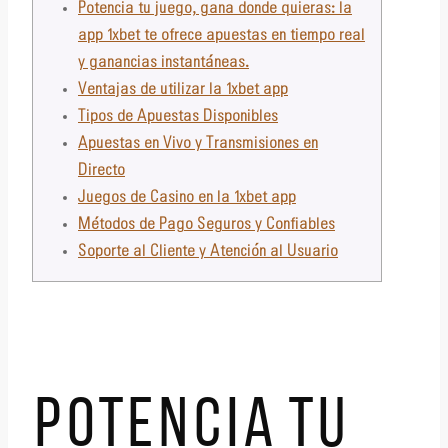
Potencia tu juego, gana donde quieras: la
app 1xbet te ofrece apuestas en tiempo real
y ganancias instantáneas.
Ventajas de utilizar la 1xbet app
Tipos de Apuestas Disponibles
Apuestas en Vivo y Transmisiones en
Directo
Juegos de Casino en la 1xbet app
Métodos de Pago Seguros y Confiables
Soporte al Cliente y Atención al Usuario
POTENCIA TU