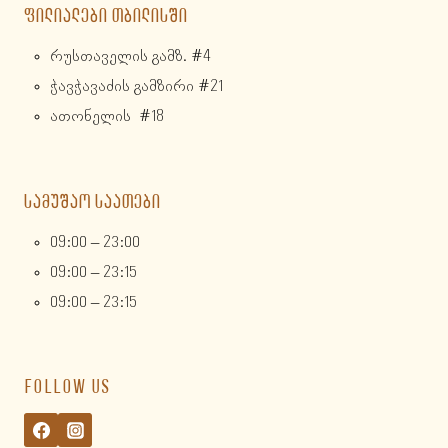
ᲤᲘᲚᲘᲐᲚᲔᲑᲘ ᲗᲑᲘᲚᲘᲡᲨᲘ
რუსთაველის გამზ. #4
ჭავჭავაძის გამზირი #21
ათონელის #18
ᲡᲐᲛᲣᲨᲐᲝ ᲡᲐᲐᲗᲔᲑᲘ
09:00 – 23:00
09:00 – 23:15
09:00 – 23:15
FOLLOW US