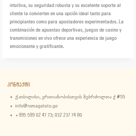
intuitiva, su seguridad robusta y su excelente soporte al
cliente la convierten en una opción ideal tanto para
principiantes como para apostadores experimentados. La
combinación de apuestas deportivas, juegos de casino y
transmisiones en vivo ofrece una experiencia de juego
emocionante y gratificante.
ᲙᲝᲜᲢᲐᲥᲢᲘ
ქ.თბილისი, ერთიანობისთვის მებრძოლთა ქ #55
info@romagelato.ge
+995 599 02 47 73; 032 237 74 80