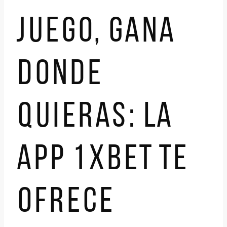
JUEGO, GANA
DONDE
QUIERAS: LA
APP 1XBET TE
OFRECE