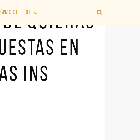
ᲜᲢᲐᲥᲢᲘ
GE
NDE QUIERAS
PUESTAS EN
AS INS