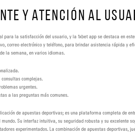
NTE Y ATENCIÓN AL USUA
l para la satisfacción del usuario, y la 1xbet app se destaca en este
o, correo electrónico y teléfono, para brindar asistencia rápida y efi
s de la semana, en varios idiomas.
onalizada.
a consultas complejas.
problemas urgentes.
stas a las preguntas más comunes.
icación de apuestas deportivas; es una plataforma completa de entr
mundo. Su interfaz intuitiva, su seguridad robusta y su excelente sop
tadores experimentados. La combinación de apuestas deportivas, jue