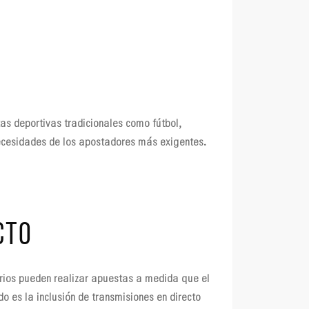
as deportivas tradicionales como fútbol,
 necesidades de los apostadores más exigentes.
CTO
arios pueden realizar apuestas a medida que el
o es la inclusión de transmisiones en directo