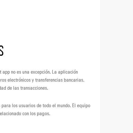
S
t app no es una excepción. La aplicación
os electrónicos y transferencias bancarias.
dad de las transacciones.
s para los usuarios de todo el mundo. El equipo
relacionado con los pagos.