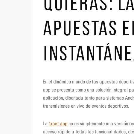
QUIERAS: L
APUESTAS E
INSTANTÁNE
En el dinámico mundo de las apuestas deportiva
app
se presenta como una solución integral pa
aplicación, diseñada tanto para sistemas Andr
transmisiones en vivo de eventos deportivos.
La
1xbet app
no es simplemente una versión red
acceso rápido a todas las funcionalidades, des