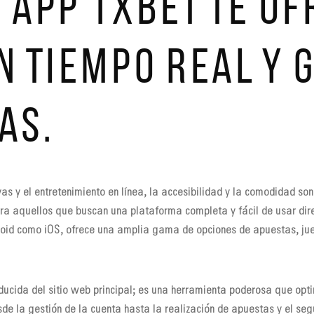
A APP 1XBET TE O
N TIEMPO REAL Y 
AS.
s y el entretenimiento en línea, la accesibilidad y la comodidad son
ra aquellos que buscan una plataforma completa y fácil de usar dir
oid como iOS, ofrece una amplia gama de opciones de apuestas, jueg
ucida del sitio web principal; es una herramienta poderosa que opti
de la gestión de la cuenta hasta la realización de apuestas y el seg