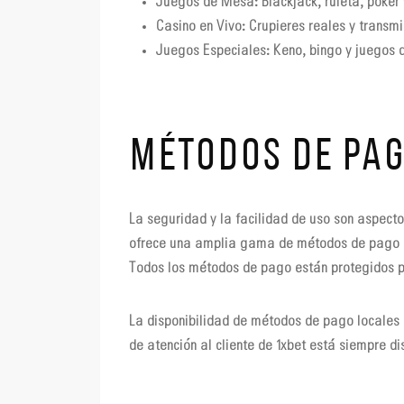
Juegos de Mesa: Blackjack, ruleta, póker 
Casino en Vivo: Crupieres reales y transmi
Juegos Especiales: Keno, bingo y juegos 
MÉTODOS DE PAG
La seguridad y la facilidad de uso son aspecto
ofrece una amplia gama de métodos de pago seg
Todos los métodos de pago están protegidos po
La disponibilidad de métodos de pago locales e
de atención al cliente de 1xbet está siempre 