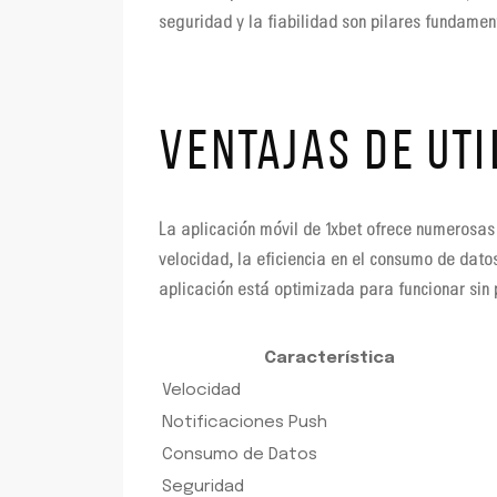
seguridad y la fiabilidad son pilares fundamen
VENTAJAS DE UTI
La aplicación móvil de 1xbet ofrece numerosa
velocidad, la eficiencia en el consumo de dato
aplicación está optimizada para funcionar sin 
Característica
Velocidad
Notificaciones Push
Consumo de Datos
Seguridad