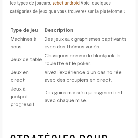
les types de joueurs.
zebet android
Voici quelques
catégories de jeux que vous trouverez sur la plateforme :
Type de jeu
Description
Machines à
Des jeux aux graphismes captivants
sous
avec des thèmes variés.
Classiques comme le blackjack, la
Jeux de table
roulette et le poker.
Jeux en
Vivez l’expérience d’un casino réel
direct
avec des croupiers en direct.
Jeux à
Des gains massifs qui augmentent
jackpot
avec chaque mise.
progressif