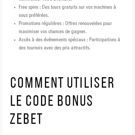
Free spins :
Des tours gratuits sur vos machines à
sous préférées.
Promotions régulières :
Offres renouvelées pour
maximiser vos chances de gagner.
Accès à des événements spéciaux :
Participations à
des tournois avec des prix attractifs.
COMMENT UTILISER
LE CODE BONUS
ZEBET