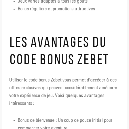
Jeux variés adaptés à tous les goûts
Bonus réguliers et promotions attractives
LES AVANTAGES DU
CODE BONUS ZEBET
Utiliser le
code bonus Zebet
vous permet d’accéder à des
offres exclusives qui peuvent considérablement améliorer
votre expérience de jeu. Voici quelques avantages
intéressants :
Bonus de bienvenue :
Un coup de pouce initial pour
commencer votre aventure.