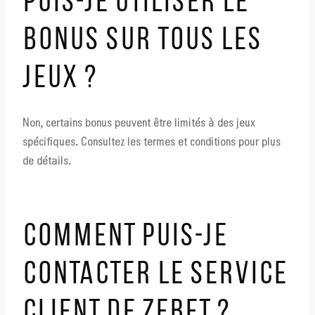
PUIS-JE UTILISER LE
BONUS SUR TOUS LES
JEUX ?
Non, certains bonus peuvent être limités à des jeux
spécifiques. Consultez les termes et conditions pour plus
de détails.
COMMENT PUIS-JE
CONTACTER LE SERVICE
CLIENT DE ZEBET ?