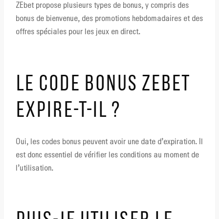
ZEbet propose plusieurs types de bonus, y compris des
bonus de bienvenue, des promotions hebdomadaires et des
offres spéciales pour les jeux en direct.
LE CODE BONUS ZEBET
EXPIRE-T-IL ?
Oui, les codes bonus peuvent avoir une date d’expiration. Il
est donc essentiel de vérifier les conditions au moment de
l’utilisation.