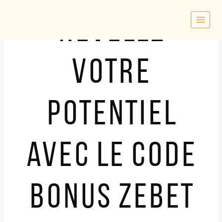
Skip
to
RÉVÉLEZ
content
VOTRE
POTENTIEL
AVEC LE CODE
BONUS ZEBET