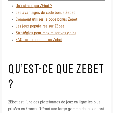
Qu’est-ce que ZEbet ?
Les avantages du code bonus Zebet
Comment utiliser le code bonus Zebet
Les jeux populaires sur ZEbet
Stratégies pour maximiser vos gains
FAQ sur le code bonus Zebet
QU’EST-CE QUE ZEBET
?
ZEbet est l’une des plateformes de jeux en ligne les plus
prisées en France. Offrant une large gamme de jeux allant