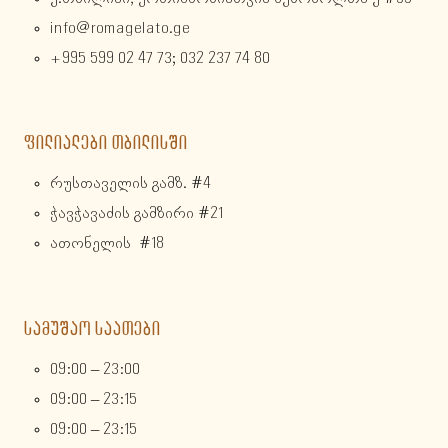
info@romagelato.ge
+995 599 02 47 73; 032 237 74 80
ᲤᲘᲚᲘᲐᲚᲔᲑᲘ ᲗᲑᲘᲚᲘᲡᲨᲘ
რუსთაველის გამზ. #4
ჭავჭავაძის გამზირი #21
ათონელის #18
ᲡᲐᲛᲣᲨᲐᲝ ᲡᲐᲐᲗᲔᲑᲘ
09:00 – 23:00
09:00 – 23:15
09:00 – 23:15