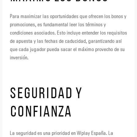
Para maximizar las oportunidades que ofrecen los bonos y
promociones, es fundamental leer los términos y
condiciones asociados. Esto incluye entender los requisitos
de apuesta y las fechas de caducidad, garantizando así
que cada jugador pueda sacar el máximo provecho de su
inversión.
SEGURIDAD Y
CONFIANZA
La seguridad es una prioridad en
Wplay España
. La