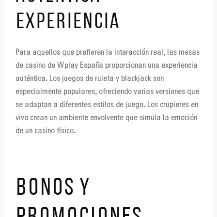
EXPERIENCIA
Para aquellos que prefieren la interacción real, las mesas
de casino de Wplay España proporcionan una experiencia
auténtica. Los juegos de ruleta y blackjack son
especialmente populares, ofreciendo varias versiones que
se adaptan a diferentes estilos de juego. Los crupieres en
vivo crean un ambiente envolvente que simula la emoción
de un casino físico.
BONOS Y