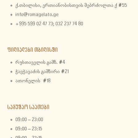
ქ.თბილისი, ერთიანობისთვის მებრძოლთა ქ #55
info@romagelato.ge
+995 599 02 47 73; 032 237 74 80
ᲤᲘᲚᲘᲐᲚᲔᲑᲘ ᲗᲑᲘᲚᲘᲡᲨᲘ
რუსთაველის გამზ. #4
ჭავჭავაძის გამზირი #21
ათონელის #18
ᲡᲐᲛᲣᲨᲐᲝ ᲡᲐᲐᲗᲔᲑᲘ
09:00 – 23:00
09:00 – 23:15