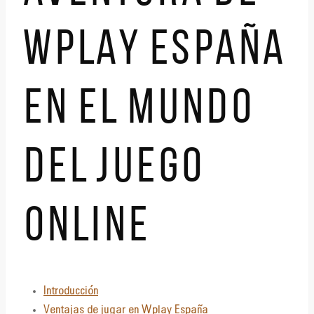
WPLAY ESPAÑA
EN EL MUNDO
DEL JUEGO
ONLINE
Introducción
Ventajas de jugar en Wplay España