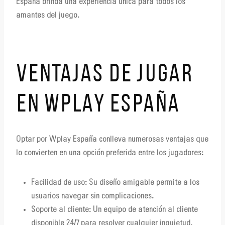
España brinda una experiencia única para todos los
amantes del juego.
VENTAJAS DE JUGAR
EN WPLAY ESPAÑA
Optar por Wplay España conlleva numerosas ventajas que
lo convierten en una opción preferida entre los jugadores:
Facilidad de uso:
Su diseño amigable permite a los
usuarios navegar sin complicaciones.
Soporte al cliente:
Un equipo de atención al cliente
disponible 24/7 para resolver cualquier inquietud.