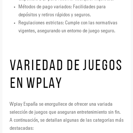
Métodos de pago variados:
Facilidades para
depósitos y retiros rápidos y seguros.
Regulaciones estrictas:
Cumple con las normativas
vigentes, asegurando un entorno de juego seguro.
VARIEDAD DE JUEGOS
EN WPLAY
Wplay España se enorgullece de ofrecer una variada
selección de juegos que aseguran entretenimiento sin fin.
A continuación, se detallan algunas de las categorías más
destacadas: