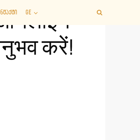
ᲜᲢᲐᲥᲢᲘ
GE
साथ ऑनलाइन
ुभव करें!