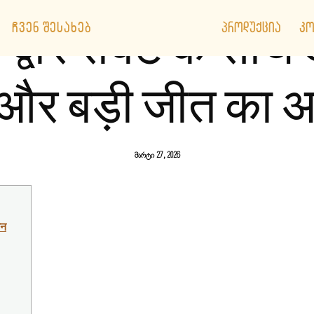
ᲩᲕᲔᲜ ᲨᲔᲡᲐᲮᲔᲑ
ᲞᲠᲝᲓᲣᲥᲪᲘᲐ
ᲙᲝ
ा द्वार रोबेट के 
और बड़ी जीत का अन
მარტი 27, 2026
जन