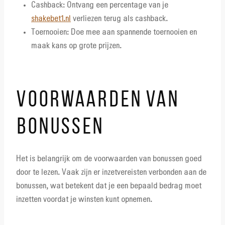
Cashback:
Ontvang een percentage van je
shakebet1.nl
verliezen terug als cashback.
Toernooien:
Doe mee aan spannende toernooien en
maak kans op grote prijzen.
VOORWAARDEN VAN
BONUSSEN
Het is belangrijk om de voorwaarden van bonussen goed
door te lezen. Vaak zijn er inzetvereisten verbonden aan de
bonussen, wat betekent dat je een bepaald bedrag moet
inzetten voordat je winsten kunt opnemen.