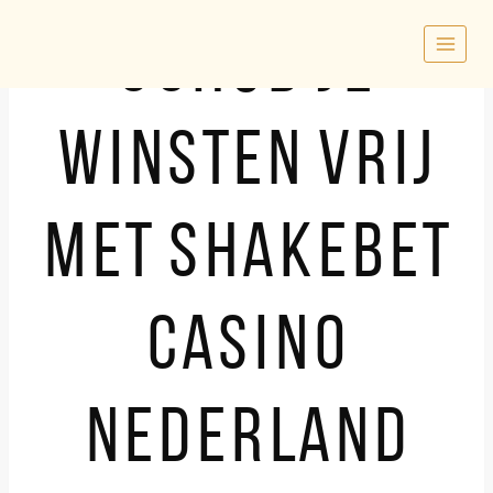
Skip
to
SCHUD JE
content
WINSTEN VRIJ
MET SHAKEBET
CASINO
NEDERLAND