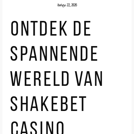
მარტი 22, 2026
ONTDEK DE
SPANNENDE
WERELD VAN
SHAKEBET
CASINO