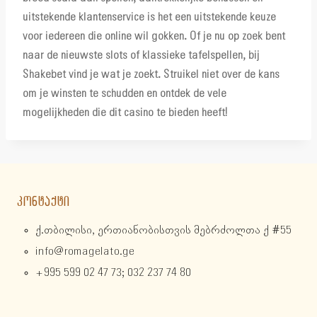
uitstekende klantenservice is het een uitstekende keuze
voor iedereen die online wil gokken. Of je nu op zoek bent
naar de nieuwste slots of klassieke tafelspellen, bij
Shakebet vind je wat je zoekt. Struikel niet over de kans
om je winsten te schudden en ontdek de vele
mogelijkheden die dit casino te bieden heeft!
ᲙᲝᲜᲢᲐᲥᲢᲘ
ქ.თბილისი, ერთიანობისთვის მებრძოლთა ქ #55
info@romagelato.ge
+995 599 02 47 73; 032 237 74 80