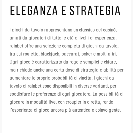
ELEGANZA E STRATEGIA
I giochi da tavolo rappresentano un classico del casinò,
amati da giocatori di tutte le età e livelli di esperienza.
rainbet offre una selezione completa di giochi da tavolo,
tra cui roulette, blackjack, baccarat, poker e molti altri.
Ogni gioco è caratterizzato da regole semplici e chiare,
ma richiede anche una certa dose di strategia e abilità per
aumentare le proprie probabilità di vincita. I giochi da
tavolo di rainbet sono disponibili in diverse varianti, per
soddisfare le preferenze di ogni giocatore. La possibilità di
giocare in modalità live, con croupier in diretta, rende
l’esperienza di gioco ancora più autentica e coinvolgente.