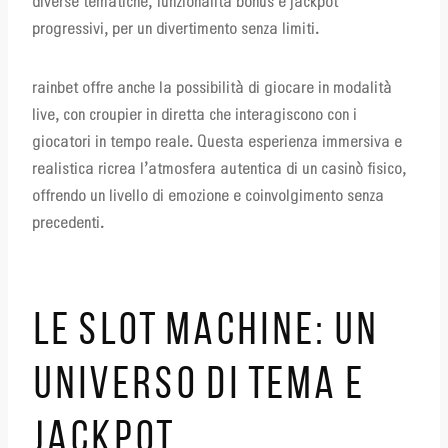
diverse tematiche, funzionalità bonus e jackpot
progressivi, per un divertimento senza limiti.
rainbet offre anche la possibilità di giocare in modalità
live, con croupier in diretta che interagiscono con i
giocatori in tempo reale. Questa esperienza immersiva e
realistica ricrea l’atmosfera autentica di un casinò fisico,
offrendo un livello di emozione e coinvolgimento senza
precedenti.
LE SLOT MACHINE: UN
UNIVERSO DI TEMA E
JACKPOT