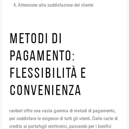
Attenzione alla soddisfazione del cliente
METODI DI
PAGAMENTO:
FLESSIBILITÀ E
CONVENIENZA
rainbet offre una vasta gamma di metodi di pagamento,
per soddisfare le esigenze di tutti gli utenti. Dalle carte di
credito ai portafogli elettronici, passando per i bonifici