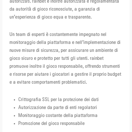
autorizzati. rainbet è inoltre autorizzata e regolamentata
da autorità di gioco riconosciute, a garanzia di
un’esperienza di gioco equa e trasparente.
Un team di esperti è costantemente impegnato nel
monitoraggio della piattaforma e nell’implementazione di
nuove misure di sicurezza, per assicurare un ambiente di
gioco sicuro e protetto per tutti gli utenti. rainbet
promuove inoltre il gioco responsabile, offrendo strumenti
e risorse per aiutare i giocatori a gestire il proprio budget
e a evitare comportamenti problematici.
Crittografia SSL per la protezione dei dati
Autorizzazione da parte di enti regolatori
Monitoraggio costante della piattaforma
Promozione del gioco responsabile