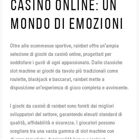
CASINÒ ONLINE: UN
MONDO DI EMOZIONI
Oltre alle scommesse sportive, rainbet offre un’ampia
selezione di giochi da casinò online, progettati per
soddisfare i gusti di ogni appassionato. Dalle classiche
slot machine ai giochi da tavolo più tradizionali come
roulette, blackjack e baccarat, rainbet mette a
disposizione un’esperienza di gioco completa e avvincente.
I giochi da casinò di rainbet sono forniti dai migliori
sviluppatori del settore, garantendo elevati standard di
qualità, affidabilità e sicurezza. I giocatori possono
scegliere tra una vasta gamma di slot machine con