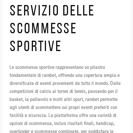
SERVIZIO DELLE
SCOMMESSE
SPORTIVE
Le scommesse sportive rappresentano un pilastro
fondamentale di rainbet, offrendo una copertura ampia e
diversificata di eventi provenienti da tutto il mondo. Dalle
competizioni di calcio ai tornei di tennis, passando per il
basket, la pallavolo e molti altri sport, rainbet permette
agli utenti di scommettere sui propri eventi preferiti con
facilità e sicurezza. La piattaforma offre una varietà di
opzioni di scommessa, inclusi risultati finali, handicap,
over/under e scommesse combinate, per soddisfare le