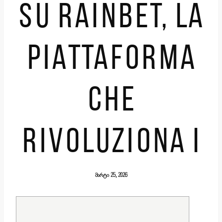
SU RAINBET, LA
PIATTAFORMA
CHE
RIVOLUZIONA I
მარტი 25, 2026