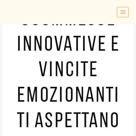
Skip
to
SCOMMESSE
content
INNOVATIVE E
VINCITE
EMOZIONANTI
TI ASPETTANO