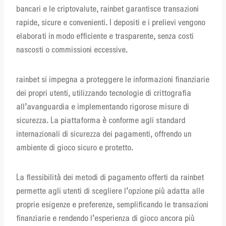
bancari e le criptovalute, rainbet garantisce transazioni
rapide, sicure e convenienti. I depositi e i prelievi vengono
elaborati in modo efficiente e trasparente, senza costi
nascosti o commissioni eccessive.
rainbet si impegna a proteggere le informazioni finanziarie
dei propri utenti, utilizzando tecnologie di crittografia
all’avanguardia e implementando rigorose misure di
sicurezza. La piattaforma è conforme agli standard
internazionali di sicurezza dei pagamenti, offrendo un
ambiente di gioco sicuro e protetto.
La flessibilità dei metodi di pagamento offerti da rainbet
permette agli utenti di scegliere l’opzione più adatta alle
proprie esigenze e preferenze, semplificando le transazioni
finanziarie e rendendo l’esperienza di gioco ancora più