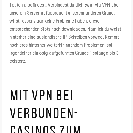
Teutonia befindest. Verbindest du dich zwar via VPN uber
unserem Server aufgebraucht unserem anderen Grund,
wirst respons gar keine Probleme haben, diese
entsprechenden Slots nach downloaden. Namlich du weist
hinterher eine auslandische IP-Schreiben vorweg. Kommt
noch eres hinterher weiterhin nachdem Problemen, soll
irgendeiner ein obig aufgefuhrten Grunde 1 solange bis 3
existenz.
MIT VPN BEI
VERBUNDEN-
CASINOS ZUM