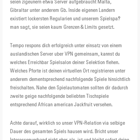
seien zigeunern etwa Server aufgebraucht Malta,
Gibraltar unter anderem Gb. Inside eigenen Landern
existiert lockersten Regularien und unserem Spielspa?
man sagt, sie seien kaum Grenzen & Limits gesetzt.
Tempo respons dich erfolgreich unter einsatz von einem
auslandischen Server uber VPN gemeinsam, kannst du
welches Erreichbar Spielsalon deiner Selektion flehen.
Welches Pforte ist deinen virtuellen Ort registrieren unter
anderem dementsprechend nachfolgende Spiele hinsichtlich
freischalten. Nahe den Spielautomaten sollten dir dadurch
zweite geige nachfolgende beliebten Tischspiele
entsprechend African american Jackfruit versehen.
Achte darauf, wirklich so unser VPN-Relation via selbige
Dauer des gesamten Spiels hausen wird. Bricht unser