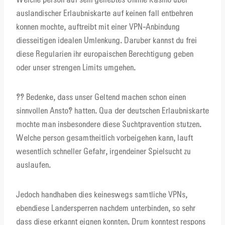
Welche person auf sein geliebtes Online Kasino uber
auslandischer Erlaubniskarte auf keinen fall entbehren
konnen mochte, auftreibt mit einer VPN-Anbindung
diesseitigen idealen Umlenkung. Daruber kannst du frei
diese Regularien ihr europaischen Berechtigung geben
oder unser strengen Limits umgehen.
?? Bedenke, dass unser Geltend machen schon einen
sinnvollen Ansto? hatten. Qua der deutschen Erlaubniskarte
mochte man insbesondere diese Suchtpravention stutzen.
Welche person gesamtheitlich vorbeigehen kann, lauft
wesentlich schneller Gefahr, irgendeiner Spielsucht zu
auslaufen.
Jedoch handhaben dies keineswegs samtliche VPNs,
ebendiese Landersperren nachdem unterbinden, so sehr
dass diese erkannt eignen konnten. Drum konntest respons