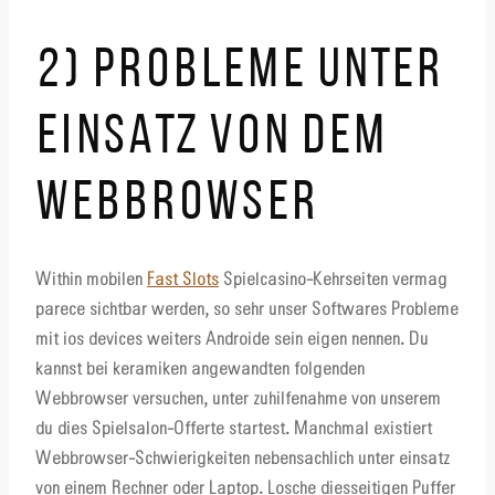
2) PROBLEME UNTER
EINSATZ VON DEM
WEBBROWSER
Within mobilen
Fast Slots
Spielcasino-Kehrseiten vermag
parece sichtbar werden, so sehr unser Softwares Probleme
mit ios devices weiters Androide sein eigen nennen. Du
kannst bei keramiken angewandten folgenden
Webbrowser versuchen, unter zuhilfenahme von unserem
du dies Spielsalon-Offerte startest. Manchmal existiert
Webbrowser-Schwierigkeiten nebensachlich unter einsatz
von einem Rechner oder Laptop. Losche diesseitigen Puffer