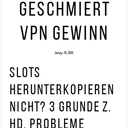
GESCHMIERT
VPN GEWINN
მარტი 19, 2026
SLOTS
HERUNTERKOPIEREN
NICHT? 3 GRUNDE Z.
HD. PROBLEME