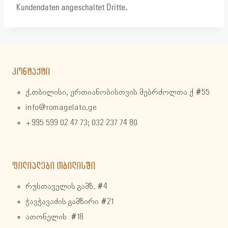
Kundendaten angeschaltet Dritte.
ᲙᲝᲜᲢᲐᲥᲢᲘ
ქ.თბილისი, ერთიანობისთვის მებრძოლთა ქ #55
info@romagelato.ge
+995 599 02 47 73; 032 237 74 80
ᲤᲘᲚᲘᲐᲚᲔᲑᲘ ᲗᲑᲘᲚᲘᲡᲨᲘ
რუსთაველის გამზ. #4
ჭავჭავაძის გამზირი #21
ათონელის #18