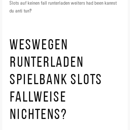
Slots auf keinen fall runterladen weiters had been kannst
du anti tun?
WESWEGEN
RUNTERLADEN
SPIELBANK SLOTS
FALLWEISE
NICHTENS?