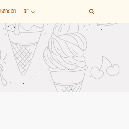
ᲜᲢᲐᲥᲢᲘ
GE