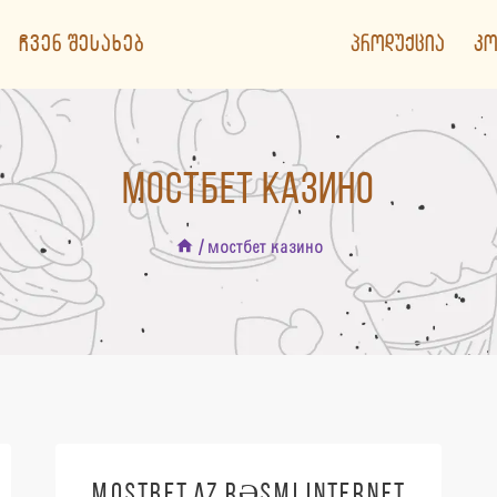
ᲩᲕᲔᲜ ᲨᲔᲡᲐᲮᲔᲑ
ᲞᲠᲝᲓᲣᲥᲪᲘᲐ
ᲙᲝ
МОСТБЕТ КАЗИНО
/
мостбет казино
MOSTBET AZ RƏSMI INTERNET