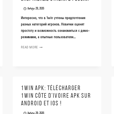
მარტი 29, 2026
Интересно, что в 1win учтены предпочтения
разных категорий игроков. Новички оценят
простоту и возможность ознакомиться с демо-
режимами, а опытные пользователи…
1ВИН
READ MORE
БУКМЕКЕРСКАЯ
КОМПАНИЯ
ИГРОВЫЕ
АВТОМАТЫ
ОНЛАЙН
СПОРТИВНЫЕ
СТАВКИ
1WIN APK: TÉLÉCHARGER
В
РОССИИ
1WIN CÔTE D’IVOIRE APK SUR
ANDROID ET IOS !
მარტი 29, 2026