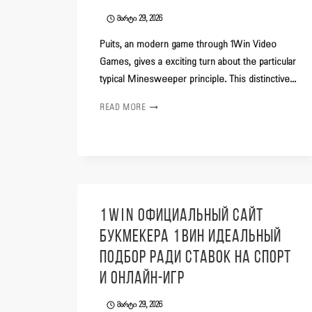
მარტი 29, 2026
Puits, an modern game through 1Win Video
Games, gives a exciting turn about the particular
typical Minesweeper principle. This distinctive…
1WIN
READ MORE
MINES
RECOGNIZED
WEB
SITE
REGARDING
THE
PARTICULAR
1WIN ОФИЦИАЛЬНЫЙ САЙТ
SPORT
THROUGH
БУКМЕКЕРА 1ВИН ИДЕАЛЬНЫЙ
1WIN
ПОДБОР РАДИ СТАВОК НА СПОРТ
ONLINE
GAMES
И ОНЛАЙН-ИГР
მარტი 29, 2026