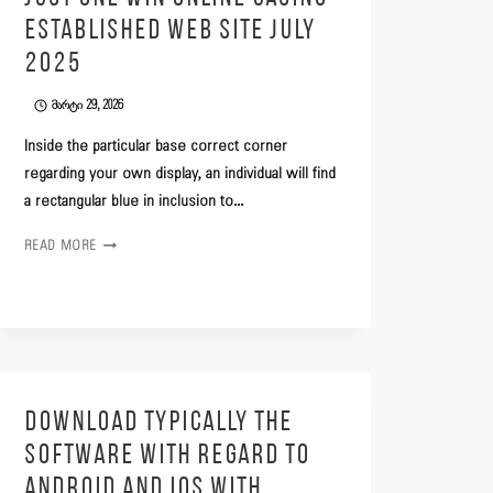
ESTABLISHED WEB SITE JULY
2025
მარტი 29, 2026
Inside the particular base correct corner
regarding your own display, an individual will find
a rectangular blue in inclusion to…
JUST
READ MORE
ONE
WIN
ONLINE
CASINO
ESTABLISHED
WEB
SITE
DOWNLOAD TYPICALLY THE
JULY
2025
SOFTWARE WITH REGARD TO
ANDROID AND IOS WITH