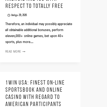
RESPECT TO TOTALLY FREE
მარტი 29, 2026
Therefore, an individual may possibly appreciate
all obtainable additional bonuses, perform
eleven,000+ online games, bet upon 40+
sports, plus more….
DOWNLOAD
READ MORE
TYPICALLY
THE
SOFTWARE
WITH
REGARD
TO
1WIN USA: FINEST ON-LINE
ANDROID
SPORTSBOOK AND ONLINE
AND
IOS
CASINO WITH REGARD TO
WITH
AMERICAN PARTICIPANTS
RESPECT