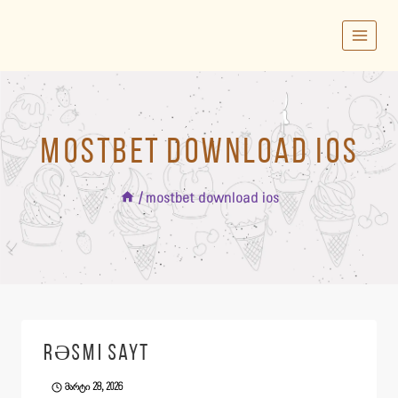
Skip
to
content
MOSTBET DOWNLOAD IOS
/
mostbet download ios
RƏSMI SAYT
მარტი 28, 2026