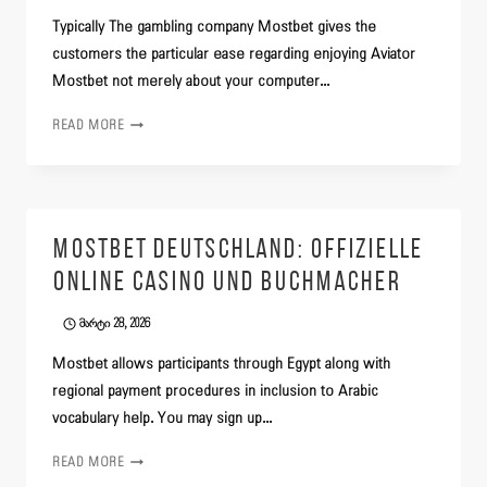
Typically The gambling company Mostbet gives the
customers the particular ease regarding enjoying Aviator
Mostbet not merely about your computer…
RƏSMI
READ MORE
SAYT
MOSTBET DEUTSCHLAND: OFFIZIELLE
ONLINE CASINO UND BUCHMACHER
მარტი 28, 2026
Mostbet allows participants through Egypt along with
regional payment procedures in inclusion to Arabic
vocabulary help. You may sign up…
MOSTBET
READ MORE
DEUTSCHLAND: