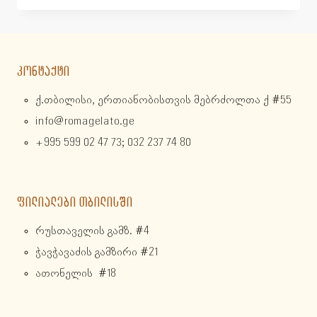
OFFIZIELLE
ONLINE
CASINO
UND
BUCHMACHER
ᲙᲝᲜᲢᲐᲥᲢᲘ
ქ.თბილისი, ერთიანობისთვის მებრძოლთა ქ #55
info@romagelato.ge
+995 599 02 47 73; 032 237 74 80
ᲤᲘᲚᲘᲐᲚᲔᲑᲘ ᲗᲑᲘᲚᲘᲡᲨᲘ
რუსთაველის გამზ. #4
ჭავჭავაძის გამზირი #21
ათონელის #18